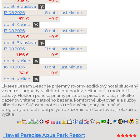
1 358 €
+0 €
odlet: Bratislava
13.08.2026
8 dní
Last Minute
871 €
+0 €
odlet: Košice
13.08.2026
8 dní
Last Minute
706 €
+0 €
odlet: Bratislava
13.08.2026
11 dní
Last Minute
1 156 €
+0 €
odlet: Košice
16.08.2026
8 dní
Last Minute
741 €
+0 €
odlet: Košice
Elysees Dream Beach je príjemný štvorhviezdičkový hotel situovaný
v centre Hurghady, v blízkosti obchodov, reštaurácií a možností
zábavy. Hosťom ponúka priamy prístup na piesočnú pláž, niekoľko
bazénov vrátane detského bazéna, komfortné ubytovanie a služby
all inclusive. Súčasťou hotela sú reštaurácie, bary, animačné
programy pre deti i dospelých a zázemie pre športové aj relaxačné
vyžitie.
Hawaii Paradise Aqua Park Resort