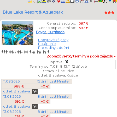
Blue Lake Resort & Aquapark
Cena zájazdu od:
587 €
Cena s príplatkami od:
587 €
Egypt
,
Hurghada
-
Pobytové zájazdy
-
Potápanie
-
Pre rodiny s deťmi
Zobraziť všetky termíny a popis zájazdu »
Doprava:
Termíny od: 11.08., 8, 15, 11, 12 dňové
Strava: all Inclusive
odlet: Bratislava, Košice
11.08.2026
15 dní
Last Minute
988 €
+0 €
odlet: Bratislava
13.08.2026
8 dní
Last Minute
692 €
+0 €
odlet: Bratislava
13.08.2026
8 dní
Last Minute
769 €
+0 €