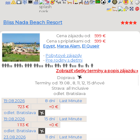
Bliss Nada Beach Resort
Cena zájazdu od:
599 €
Cena s príplatkami od:
599 €
Egypt
,
Marsa Alam
,
El Quseir
-
Pobytové zájazdy
-
Pre rodiny s deťmi
Zobraziť všetky termíny a popis zájazdu »
Doprava:
Termíny od: 19.08., 8, 11, 12, 15 dňové
Strava: all Inclusive
odlet: Bratislava
19.08.2026
8 dní
Last Minute
723 €
+0 €
odlet: Bratislava
19.08.2026
15 dní
Last Minute
1 113 €
+0 €
odlet: Bratislava
23.08.2026
11 dní
Last Minute