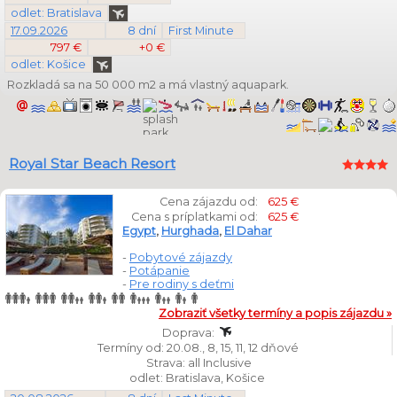
odlet: Bratislava
17.09.2026
8 dní
First Minute
797 €
+0 €
odlet: Košice
Rozkladá sa na 50 000 m2 a má vlastný aquapark.
Royal Star Beach Resort
Cena zájazdu od:
625 €
Cena s príplatkami od:
625 €
Egypt
,
Hurghada
,
El Dahar
-
Pobytové zájazdy
-
Potápanie
-
Pre rodiny s deťmi
Zobraziť všetky termíny a popis zájazdu »
Doprava:
Termíny od: 20.08., 8, 15, 11, 12 dňové
Strava: all Inclusive
odlet: Bratislava, Košice