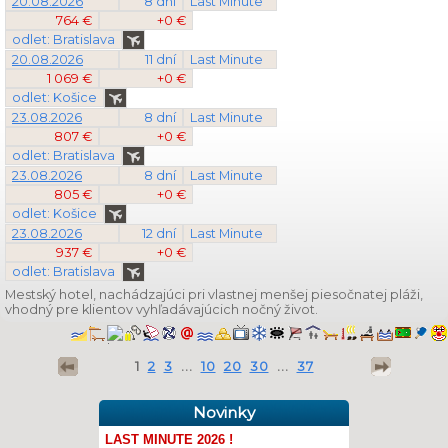
20.08.2026
8 dní
Last Minute
764 €
+0 €
odlet: Bratislava
20.08.2026
11 dní
Last Minute
1 069 €
+0 €
odlet: Košice
23.08.2026
8 dní
Last Minute
807 €
+0 €
odlet: Bratislava
23.08.2026
8 dní
Last Minute
805 €
+0 €
odlet: Košice
23.08.2026
12 dní
Last Minute
937 €
+0 €
odlet: Bratislava
Mestský hotel, nachádzajúci pri vlastnej menšej piesočnatej pláži,
vhodný pre klientov vyhľadávajúcich nočný život.
1
2
3
...
10
20
30
...
37
Novinky
LAST MINUTE 2026 !