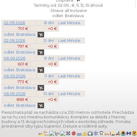
Doprava:
Termíny od: 02.09., 8, 11, 12, 15 dňové
Strava: all Inclusive
odlet: Bratislava
02.09.2026
8 dní
Last Minute
701 €
+0 €
odlet: Bratislava
02.09.2026
12 dní
Last Minute
797 €
+0 €
odlet: Bratislava
06.09.2026
8 dní
Last Minute
601 €
+0 €
odlet: Bratislava
06.09.2026
11 dní
Last Minute
773 €
+0 €
odlet: Bratislava
06.09.2026
15 dní
Last Minute
869 €
+0 €
odlet: Bratislava
Piesočnatá pláž sa nachádza cca 250 metrov od hotela. Prechádza
sa na ňu cez miestnu komunikáciu. Komplex sa skladá z hlavnej
budovy a 13 dvojposchodových viliek v exotickej záhrade. Ponúka
priestranné izby typu Superior, Deluxe a rodinné suity.