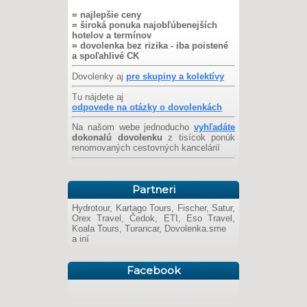
= najlepšie ceny
= široká ponuka najobľúbenejších
hotelov a termínov
= dovolenka bez rizika - iba poistené
a spoľahlivé CK
Dovolenky aj
pre skupiny a kolektívy
Tu nájdete aj
odpovede na otázky o dovolenkách
Na našom webe jednoducho
vyhľadáte
dokonalú dovolenku
z tisícok ponúk
renomovaných cestovných kancelárií
Partneri
Hydrotour, Kartago Tours, Fischer, Satur,
Orex Travel, Čedok, ETI, Eso Travel,
Koala Tours, Turancar, Dovolenka.sme
a iní
Facebook