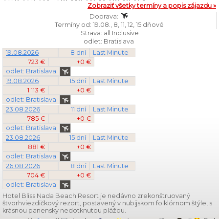
Zobraziť všetky termíny a popis zájazdu »
Doprava:
Termíny od: 19.08., 8, 11, 12, 15 dňové
Strava: all Inclusive
odlet: Bratislava
19.08.2026
8 dní
Last Minute
723 €
+0 €
odlet: Bratislava
19.08.2026
15 dní
Last Minute
1 113 €
+0 €
odlet: Bratislava
23.08.2026
11 dní
Last Minute
785 €
+0 €
odlet: Bratislava
23.08.2026
15 dní
Last Minute
881 €
+0 €
odlet: Bratislava
26.08.2026
8 dní
Last Minute
704 €
+0 €
odlet: Bratislava
Hotel Bliss Nada Beach Resort je nedávno zrekonštruovaný
štvorhviezdičkový rezort, postavený v nubijskom folklórnom štýle, s
krásnou panensky nedotknutou plážou.