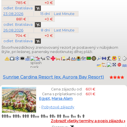
785 €
+0 €
odlet: Bratislava
23.08.2026
15 dní
Last Minute
881 €
+0 €
odlet: Bratislava
26.08.2026
8 dní
Last Minute
704 €
+0 €
odlet: Bratislava
Štvorhviezdičkový zrenovovaný rezort je postavený v núbijskom
štýle, pri krásnej, panensky nedotknutej dlhej pláži.
Sunrise Cardina Resort (ex. Aurora Bay Resort)
Cena zájazdu od:
601 €
Cena s príplatkami od:
601 €
Egypt
,
Marsa Alam
-
Pobytové zájazdy
Zobraziť všetky termíny a popis zájazdu »