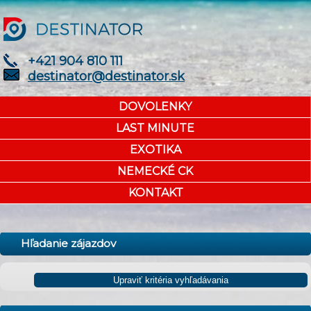
+421 904 810 111
destinator@destinator.sk
DOVOLENKY
LAST MINUTE
EXOTIKA
NEMECKÉ CK
KONTAKT
Hľadanie zájazdov