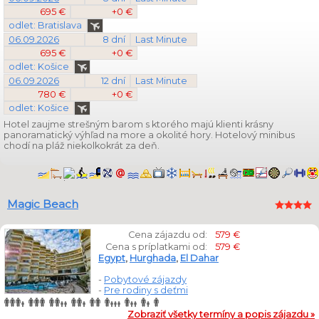
695 €
+0 €
odlet: Bratislava
06.09.2026
8 dní
Last Minute
695 €
+0 €
odlet: Košice
06.09.2026
12 dní
Last Minute
780 €
+0 €
odlet: Košice
Hotel zaujme strešným barom s ktorého majú klienti krásny
panoramatický výhľad na more a okolité hory. Hotelový minibus
chodí na pláž niekolkokrát za deň.
Magic Beach
Cena zájazdu od:
579 €
Cena s príplatkami od:
579 €
Egypt
,
Hurghada
,
El Dahar
-
Pobytové zájazdy
-
Pre rodiny s deťmi
Zobraziť všetky termíny a popis zájazdu »