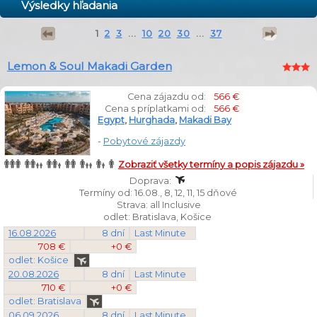
Výsledky hľadania
1
2
3
...
10
20
30
...
37
Lemon & Soul Makadi Garden
Cena zájazdu od:
566 €
Cena s príplatkami od:
566 €
Egypt
,
Hurghada
,
Makadi Bay
-
Pobytové zájazdy
Zobraziť všetky termíny a popis zájazdu »
Doprava:
Termíny od: 16.08., 8, 12, 11, 15 dňové
Strava: all Inclusive
odlet: Bratislava, Košice
16.08.2026
8 dní
Last Minute
708 €
+0 €
odlet: Košice
20.08.2026
8 dní
Last Minute
710 €
+0 €
odlet: Bratislava
06.09.2026
8 dní
Last Minute