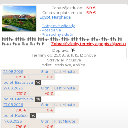
Cena zájazdu od:
619 €
Cena s príplatkami od:
619 €
Egypt
,
Hurghada
-
Pobytové zájazdy
-
Potápanie
-
Pre rodiny s deťmi
Zobraziť všetky termíny a popis zájazdu »
Doprava:
Termíny od: 25.08., 8, 11, 15, 12 dňové
Strava: all Inclusive
odlet: Bratislava, Košice
25.08.2026
8 dní
Last Minute
639 €
+0 €
odlet: Bratislava
27.08.2026
8 dní
Last Minute
757 €
+0 €
odlet: Bratislava
27.08.2026
8 dní
Last Minute
798 €
+0 €
odlet: Košice
17.09.2026
8 dní
First Minute
798 €
+0 €