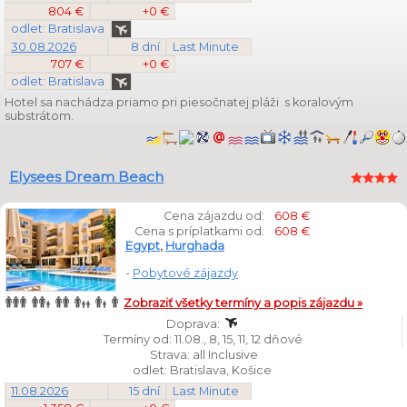
804 €
+0 €
odlet: Bratislava
30.08.2026
8 dní
Last Minute
707 €
+0 €
odlet: Bratislava
Hotel sa nachádza priamo pri piesočnatej pláži s koralovým
substrátom.
Elysees Dream Beach
Cena zájazdu od:
608 €
Cena s príplatkami od:
608 €
Egypt
,
Hurghada
-
Pobytové zájazdy
Zobraziť všetky termíny a popis zájazdu »
Doprava:
Termíny od: 11.08., 8, 15, 11, 12 dňové
Strava: all Inclusive
odlet: Bratislava, Košice
11.08.2026
15 dní
Last Minute