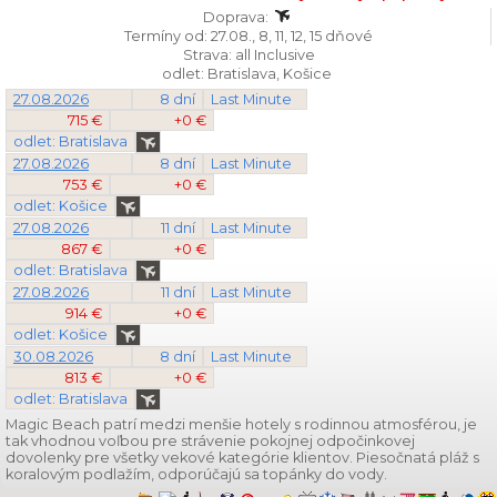
Doprava:
Termíny od: 27.08., 8, 11, 12, 15 dňové
Strava: all Inclusive
odlet: Bratislava, Košice
27.08.2026
8 dní
Last Minute
715 €
+0 €
odlet: Bratislava
27.08.2026
8 dní
Last Minute
753 €
+0 €
odlet: Košice
27.08.2026
11 dní
Last Minute
867 €
+0 €
odlet: Bratislava
27.08.2026
11 dní
Last Minute
914 €
+0 €
odlet: Košice
30.08.2026
8 dní
Last Minute
813 €
+0 €
odlet: Bratislava
Magic Beach patrí medzi menšie hotely s rodinnou atmosférou, je
tak vhodnou voľbou pre strávenie pokojnej odpočinkovej
dovolenky pre všetky vekové kategórie klientov. Piesočnatá pláž s
koralovým podlažím, odporúčajú sa topánky do vody.