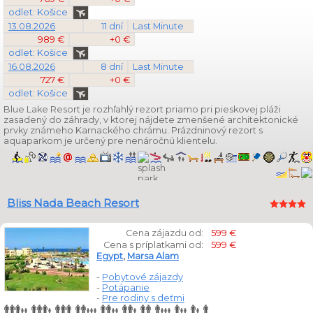
odlet: Košice
13.08.2026
11 dní
Last Minute
989 €
+0 €
odlet: Košice
16.08.2026
8 dní
Last Minute
727 €
+0 €
odlet: Košice
Blue Lake Resort je rozhľahlý rezort priamo pri pieskovej pláži
zasadený do záhrady, v ktorej nájdete zmenšené architektonické
prvky známeho Karnackého chrámu. Prázdninový rezort s
aquaparkom je určený pre nenáročnú klientelu.
Bliss Nada Beach Resort
Cena zájazdu od:
599 €
Cena s príplatkami od:
599 €
Egypt
,
Marsa Alam
-
Pobytové zájazdy
-
Potápanie
-
Pre rodiny s deťmi