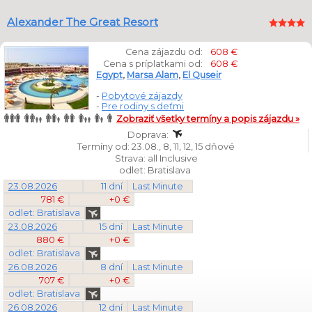
Alexander The Great Resort
Cena zájazdu od:
608 €
Cena s príplatkami od:
608 €
Egypt
,
Marsa Alam
,
El Quseir
-
Pobytové zájazdy
-
Pre rodiny s deťmi
Zobraziť všetky termíny a popis zájazdu »
Doprava:
Termíny od: 23.08., 8, 11, 12, 15 dňové
Strava: all Inclusive
odlet: Bratislava
23.08.2026
11 dní
Last Minute
781 €
+0 €
odlet: Bratislava
23.08.2026
15 dní
Last Minute
880 €
+0 €
odlet: Bratislava
26.08.2026
8 dní
Last Minute
707 €
+0 €
odlet: Bratislava
26.08.2026
12 dní
Last Minute