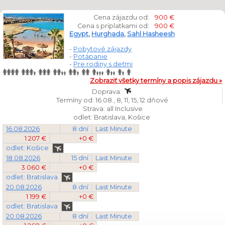
Cena zájazdu od:
900 €
Cena s príplatkami od:
900 €
Egypt
,
Hurghada
,
Sahl Hasheesh
-
Pobytové zájazdy
-
Potápanie
-
Pre rodiny s deťmi
Zobraziť všetky termíny a popis zájazdu »
Doprava:
Termíny od: 16.08., 8, 11, 15, 12 dňové
Strava: all Inclusive
odlet: Bratislava, Košice
16.08.2026
8 dní
Last Minute
1 207 €
+0 €
odlet: Košice
18.08.2026
15 dní
Last Minute
3 060 €
+0 €
odlet: Bratislava
20.08.2026
8 dní
Last Minute
1 199 €
+0 €
odlet: Bratislava
20.08.2026
8 dní
Last Minute