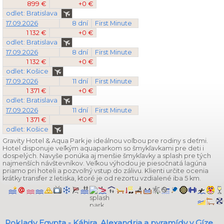
899 €
+0 €
odlet: Bratislava
17.09.2026
8 dní
First Minute
1 132 €
+0 €
odlet: Bratislava
17.09.2026
8 dní
First Minute
1 132 €
+0 €
odlet: Košice
17.09.2026
11 dní
First Minute
1 371 €
+0 €
odlet: Bratislava
17.09.2026
11 dní
First Minute
1 371 €
+0 €
odlet: Košice
Gravity Hotel & Aqua Park je ideálnou voľbou pre rodiny s deťmi.
Hotel disponuje veľkým aquaparkom so šmykľavkami pre deti i
dospelých. Navyše ponúka aj menšie šmykľavky a splash pre tých
najmenších návštevníkov. Veľkou výhodou je piesočnatá lagúna
priamo pri hoteli a pozvoľný vstup do zálivu. Klienti určite ocenia
krátky transfer z letiska, ktoré je od rezortu vzdialené iba 5 km.
Poklady Egypta - Káhira, Alexandria a pyramídy v Gíze