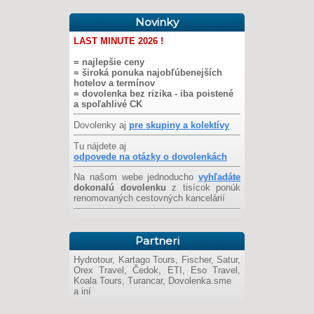
Novinky
LAST MINUTE 2026 !
= najlepšie ceny
= široká ponuka najobľúbenejších
hotelov a termínov
= dovolenka bez rizika - iba poistené
a spoľahlivé CK
Dovolenky aj
pre skupiny a kolektívy
Tu nájdete aj
odpovede na otázky o dovolenkách
Na našom webe jednoducho
vyhľadáte
dokonalú dovolenku
z tisícok ponúk
renomovaných cestovných kancelárií
Partneri
Hydrotour, Kartago Tours, Fischer, Satur,
Orex Travel, Čedok, ETI, Eso Travel,
Koala Tours, Turancar, Dovolenka.sme
a iní