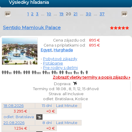
Výsledky hľadania
1
2
3
...
10
...
19
20
21
...
30
...
37
Sentido Mamlouk Palace
Cena zájazdu od:
895 €
Cena s príplatkami od:
895 €
Egypt
,
Hurghada
-
Pobytové zájazdy
-
Potápanie
-
Pre rodiny s deťmi
Zobraziť všetky termíny a popis zájazdu »
Doprava:
Termíny od: 18.08., 8, 11, 12, 15 dňové
Strava: all Inclusive
odlet: Bratislava, Košice
18.08.2026
15 dní
Last Minute
3 295 €
+0 €
odlet: Bratislava
20.08.2026
8 dní
Last Minute
1 234 €
+0 €