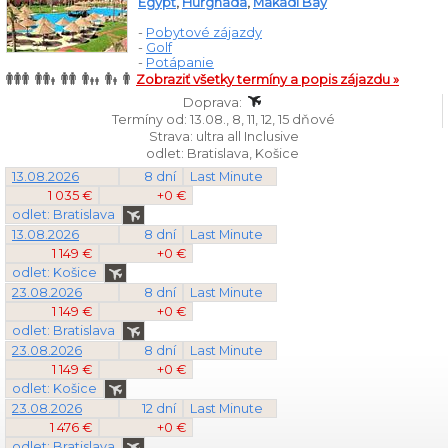
Egypt
,
Hurghada
,
Makadi Bay
-
Pobytové zájazdy
-
Golf
-
Potápanie
Zobraziť všetky termíny a popis zájazdu »
Doprava:
Termíny od: 13.08., 8, 11, 12, 15 dňové
Strava: ultra all Inclusive
odlet: Bratislava, Košice
13.08.2026
8 dní
Last Minute
1 035 €
+0 €
odlet: Bratislava
13.08.2026
8 dní
Last Minute
1 149 €
+0 €
odlet: Košice
23.08.2026
8 dní
Last Minute
1 149 €
+0 €
odlet: Bratislava
23.08.2026
8 dní
Last Minute
1 149 €
+0 €
odlet: Košice
23.08.2026
12 dní
Last Minute
1 476 €
+0 €
odlet: Bratislava