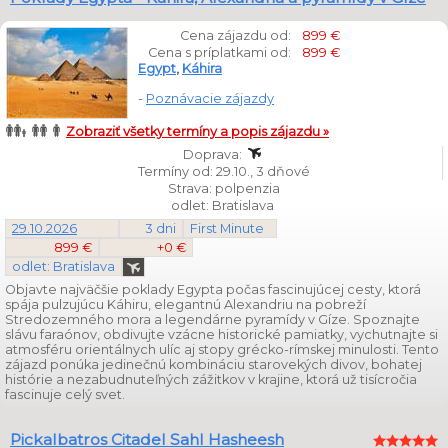
Cena zájazdu od:
899 €
Cena s príplatkami od:
899 €
Egypt
,
Káhira
-
Poznávacie zájazdy
Zobraziť všetky termíny a popis zájazdu »
Doprava:
Termíny od: 29.10., 3 dňové
Strava: polpenzia
odlet: Bratislava
29.10.2026
3 dni
First Minute
899 €
+0 €
odlet: Bratislava
Objavte najväčšie poklady Egypta počas fascinujúcej cesty, ktorá
spája pulzujúcu Káhiru, elegantnú Alexandriu na pobreží
Stredozemného mora a legendárne pyramídy v Gíze. Spoznajte
slávu faraónov, obdivujte vzácne historické pamiatky, vychutnajte si
atmosféru orientálnych ulíc aj stopy grécko-rímskej minulosti. Tento
zájazd ponúka jedinečnú kombináciu starovekých divov, bohatej
histórie a nezabudnuteľných zážitkov v krajine, ktorá už tisícročia
fascinuje celý svet.
Pickalbatros Citadel Sahl Hasheesh