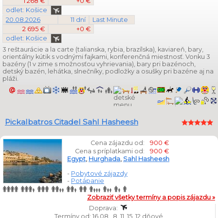
1 268 €
+0 €
odlet: Košice
20.08.2026
11 dní
Last Minute
2 695 €
+0 €
odlet: Košice
3 reštaurácie a la carte (talianska, rybia, brazílska), kaviareň, bary,
orientálny kútik s vodnými fajkami, konferenčná miestnosť. Vonku 3
bazény (1 v zime s možnosťou vyhrievania), bary pri bazénoch,
detský bazén, lehátka, slnečníky, podložky a osušky pri bazéne aj na
pláži.
Pickalbatros Citadel Sahl Hasheesh
Cena zájazdu od:
900 €
Cena s príplatkami od:
900 €
Egypt
,
Hurghada
,
Sahl Hasheesh
-
Pobytové zájazdy
-
Potápanie
Zobraziť všetky termíny a popis zájazdu »
Doprava:
Termíny od: 16.08., 8, 11, 15, 12 dňové