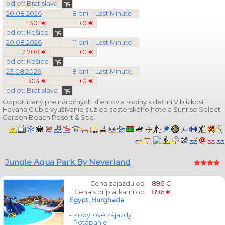
odlet: Bratislava
20.08.2026
8 dní
Last Minute
1 301 €
+0 €
odlet: Košice
20.08.2026
11 dní
Last Minute
2 708 €
+0 €
odlet: Košice
23.08.2026
8 dní
Last Minute
1 304 €
+0 €
odlet: Bratislava
Odporúčaný pre náročných klientov a rodiny s deťmi.V blízkosti
Havana Club a využívanie služieb sesterského hotela Sunrise Select
Garden Beach Resort & Spa.
Jungle Aqua Park By Neverland
Cena zájazdu od:
896 €
Cena s príplatkami od:
896 €
Egypt
,
Hurghada
-
Pobytové zájazdy
-
Potápanie