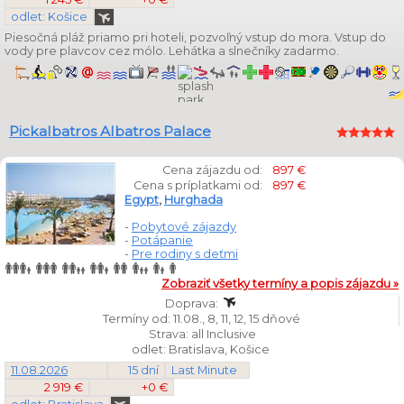
odlet: Košice
Piesočná pláž priamo pri hoteli, pozvoľný vstup do mora. Vstup do
vody pre plavcov cez mólo. Lehátka a slnečníky zadarmo.
Pickalbatros Albatros Palace
Cena zájazdu od:
897 €
Cena s príplatkami od:
897 €
Egypt
,
Hurghada
-
Pobytové zájazdy
-
Potápanie
-
Pre rodiny s deťmi
Zobraziť všetky termíny a popis zájazdu »
Doprava:
Termíny od: 11.08., 8, 11, 12, 15 dňové
Strava: all Inclusive
odlet: Bratislava, Košice
11.08.2026
15 dní
Last Minute
2 919 €
+0 €