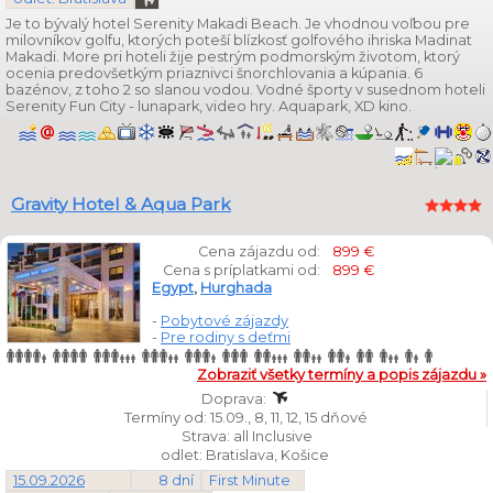
Je to bývalý hotel Serenity Makadi Beach. Je vhodnou voľbou pre
milovníkov golfu, ktorých poteší blízkosť golfového ihriska Madinat
Makadi. More pri hoteli žije pestrým podmorským životom, ktorý
ocenia predovšetkým priaznivci šnorchlovania a kúpania. 6
bazénov, z toho 2 so slanou vodou. Vodné športy v susednom hoteli
Serenity Fun City - lunapark, video hry. Aquapark, XD kino.
Gravity Hotel & Aqua Park
Cena zájazdu od:
899 €
Cena s príplatkami od:
899 €
Egypt
,
Hurghada
-
Pobytové zájazdy
-
Pre rodiny s deťmi
Zobraziť všetky termíny a popis zájazdu »
Doprava:
Termíny od: 15.09., 8, 11, 12, 15 dňové
Strava: all Inclusive
odlet: Bratislava, Košice
15.09.2026
8 dní
First Minute