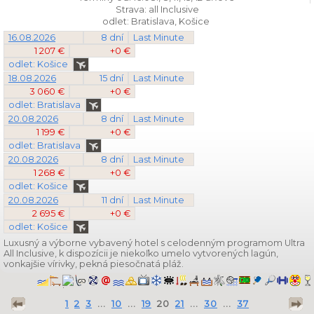
Strava: all Inclusive
odlet: Bratislava, Košice
16.08.2026
8 dní
Last Minute
1 207 €
+0 €
odlet: Košice
18.08.2026
15 dní
Last Minute
3 060 €
+0 €
odlet: Bratislava
20.08.2026
8 dní
Last Minute
1 199 €
+0 €
odlet: Bratislava
20.08.2026
8 dní
Last Minute
1 268 €
+0 €
odlet: Košice
20.08.2026
11 dní
Last Minute
2 695 €
+0 €
odlet: Košice
Luxusný a výborne vybavený hotel s celodenným programom Ultra
All Inclusive, k dispozícii je niekoľko umelo vytvorených lagún,
vonkajšie vírivky, pekná piesočnatá pláž.
1
2
3
...
10
...
19
20
21
...
30
...
37