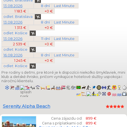
odlet: Bratislava
13.08.2026
8 dní
Last Minute
1 183 €
+0 €
odlet: Bratislava
13.08.2026
8 dní
Last Minute
1 313 €
+0 €
odlet: Košice
13.08.2026
11 dní
Last Minute
2 539 €
+0 €
odlet: Košice
16.08.2026
8 dní
Last Minute
1 245 €
+0 €
odlet: Košice
Pre rodiny s deťmi, pre ktoré je k dispozícii niekoľko šmykľaviek, mini
klub a detské ihrisko, pričom vynikajúce hotelové služby uspokoja i
náročnú klientelu.
Serenity Alpha Beach
Cena zájazdu od:
899 €
Cena s príplatkami od:
899 €