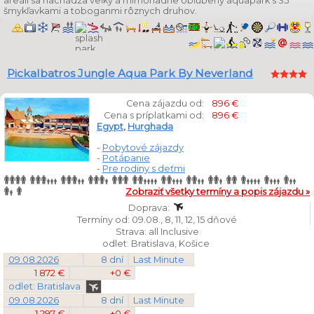
areáli sa nachádza veľký a mimoriadne obľúbený aquapark s 35
šmykľavkami a toboganmi rôznych druhov.
Pickalbatros Jungle Aqua Park By Neverland
Cena zájazdu od:
896 €
Cena s príplatkami od:
896 €
Egypt
,
Hurghada
-
Pobytové zájazdy
-
Potápanie
-
Pre rodiny s deťmi
Zobraziť všetky termíny a popis zájazdu »
Doprava:
Termíny od: 09.08., 8, 11, 12, 15 dňové
Strava: all Inclusive
odlet: Bratislava, Košice
09.08.2026
8 dní
Last Minute
1 872 €
+0 €
odlet: Bratislava
09.08.2026
8 dní
Last Minute
1 297 €
+0 €