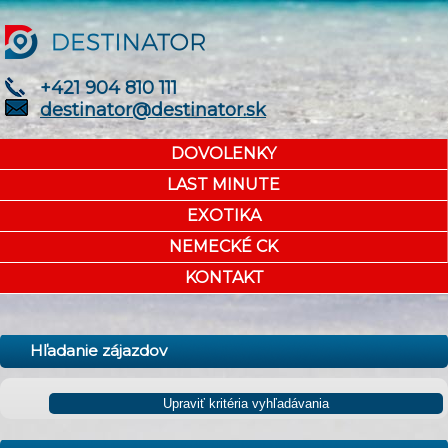
+421 904 810 111
destinator@destinator.sk
DOVOLENKY
LAST MINUTE
EXOTIKA
NEMECKÉ CK
KONTAKT
Hľadanie zájazdov