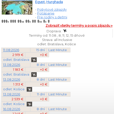
Egypt
,
Hurghada
-
Pobytové zájazdy
-
Potápanie
-
Pre rodiny s deťmi
Zobraziť všetky termíny a popis zájazdu »
Doprava:
Termíny od: 11.08., 8, 11, 12, 15 dňové
Strava: all Inclusive
odlet: Bratislava, Košice
11.08.2026
15 dní
Last Minute
2 919 €
+0 €
odlet: Bratislava
13.08.2026
8 dní
Last Minute
1 183 €
+0 €
odlet: Bratislava
13.08.2026
8 dní
Last Minute
1 313 €
+0 €
odlet: Košice
13.08.2026
11 dní
Last Minute
2 539 €
+0 €
odlet: Košice
16.08.2026
8 dní
Last Minute
1 245 €
+0 €