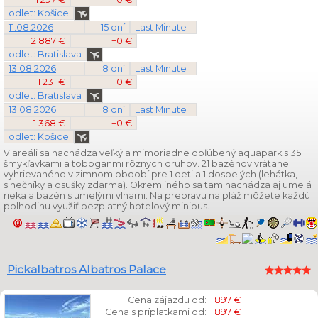
odlet: Košice
11.08.2026
15 dní
Last Minute
2 887 €
+0 €
odlet: Bratislava
13.08.2026
8 dní
Last Minute
1 231 €
+0 €
odlet: Bratislava
13.08.2026
8 dní
Last Minute
1 368 €
+0 €
odlet: Košice
V areáli sa nachádza veľký a mimoriadne obľúbený aquapark s 35
šmykľavkami a toboganmi rôznych druhov. 21 bazénov vrátane
vyhrievaného v zimnom období pre 1 deti a 1 dospelých (lehátka,
slnečníky a osušky zdarma). Okrem iného sa tam nachádza aj umelá
rieka a bazén s umelými vlnami. Na prepravu na pláž môžete každú
polhodinu využiť bezplatný hotelový minibus.
Pickalbatros Albatros Palace
Cena zájazdu od:
897 €
Cena s príplatkami od:
897 €