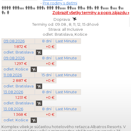
-
Pre rodiny s deťmi
Zobraziť všetky termíny a popis zájazdu »
Doprava:
Termíny od: 09.08., 8, 11, 12, 15 dňové
Strava: all Inclusive
odlet: Bratislava, Košice
09.08.2026
8 dní
Last Minute
1 872 €
+0 €
odlet: Bratislava
09.08.2026
8 dní
Last Minute
1 297 €
+0 €
odlet: Košice
11.08.2026
15 dní
Last Minute
2 887 €
+0 €
odlet: Bratislava
13.08.2026
8 dní
Last Minute
1 231 €
+0 €
odlet: Bratislava
13.08.2026
8 dní
Last Minute
1 368 €
+0 €
odlet: Košice
Komplex viliek je súčasťou hotelového reťazca Albatros Resorts. V