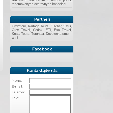
dokonalú dovolenku
z tisícok ponúk
renomovaných cestovných kancelárií
Partneri
Hydrotour, Kartago Tours, Fischer, Satur,
Orex Travel, Čedok, ETI, Eso Travel,
Koala Tours, Turancar, Dovolenka.sme
a iní
Facebook
Kontaktujte nás
Meno:
E-mail:
Telefón:
Text: