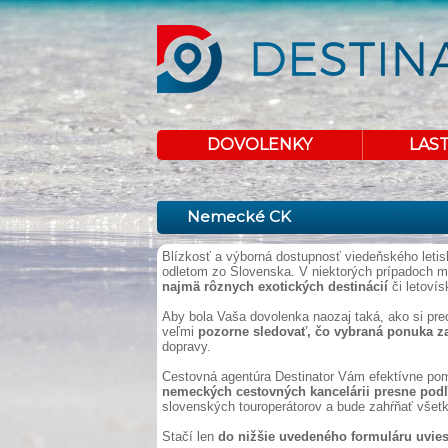
DOVOLENKY
LAS
Nemecké CK
Blízkosť a výborná dostupnosť viedeňského letis
odletom zo Slovenska. V niektorých prípadoch 
najmä rôznych exotických destinácií
či letovís
Aby bola Vaša dovolenka naozaj taká, ako si pre
veľmi
pozorne sledovať, čo vybraná ponuka z
dopravy.
Cestovná agentúra Destinator Vám efektívne p
nemeckých cestovných kancelárii presne podľ
slovenských touroperátorov a bude zahŕňať všetky
Stačí len
do nižšie uvedeného formuláru uvies