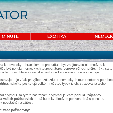
T MINUTE
EXOTIKA
NEMECK
ka k slovenským hraniciam ho predurčuje byť zaujímavou alternatívou k
môžu byť ponuky nemeckých touroperátorov
cenovo výhodnejšie
. Týka sa to
k a termínov, ktoré slovenské cestovné kancelárie v ponuke nemajú.
dstavujete, je však pri výbere zájazdu od nemeckých touroperátorov potrebné
ahŕňa
, nakoľko poskytujú veľké množstvo typov izieb, stravovania alebo
omôže vyhnúť sa týmto nástrahám a vypracuje Vám
ponuku zájazdov
a vašich požiadaviek
, ktorá bude kvalitatívne porovnateľná s ponukou
 podstatné náležitosti.
ť Vaše požiadavky: