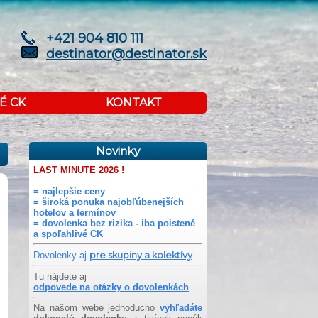
+421 904 810 111
destinator@destinator.sk
É CK
KONTAKT
Novinky
LAST MINUTE 2026 !
= najlepšie ceny
= široká ponuka najobľúbenejších
hotelov a termínov
= dovolenka bez rizika - iba poistené
a spoľahlivé CK
Dovolenky aj
pre skupiny a kolektívy
Tu nájdete aj
odpovede na otázky o dovolenkách
Na našom webe jednoducho
vyhľadáte