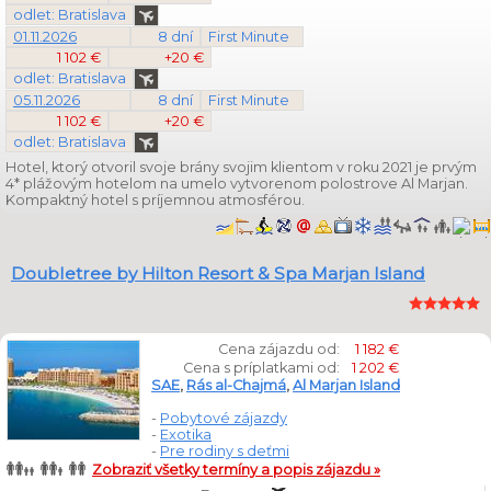
odlet: Bratislava
01.11.2026
8 dní
First Minute
1 102 €
+20 €
odlet: Bratislava
05.11.2026
8 dní
First Minute
1 102 €
+20 €
odlet: Bratislava
Hotel, ktorý otvoril svoje brány svojim klientom v roku 2021 je prvým
4* plážovým hotelom na umelo vytvorenom polostrove Al Marjan.
Kompaktný hotel s príjemnou atmosférou.
Doubletree by Hilton Resort & Spa Marjan Island
Cena zájazdu od:
1 182 €
Cena s príplatkami od:
1 202 €
SAE
,
Rás al-Chajmá
,
Al Marjan Island
-
Pobytové zájazdy
-
Exotika
-
Pre rodiny s deťmi
Zobraziť všetky termíny a popis zájazdu »