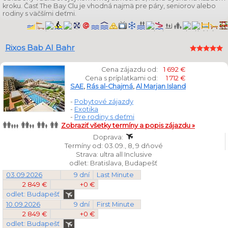
kroku. Časť The Bay Clu je vhodná najmä pre páry, seniorov alebo
rodiny s väčšími deťmi.
Rixos Bab Al Bahr
Cena zájazdu od:
1 692 €
Cena s príplatkami od:
1 712 €
SAE
,
Rás al-Chajmá
,
Al Marjan Island
-
Pobytové zájazdy
-
Exotika
-
Pre rodiny s deťmi
Zobraziť všetky termíny a popis zájazdu »
Doprava:
Termíny od: 03.09., 8, 9 dňové
Strava: ultra all Inclusive
odlet: Bratislava, Budapešť
03.09.2026
9 dní
Last Minute
2 849 €
+0 €
odlet: Budapešť
10.09.2026
9 dní
First Minute
2 849 €
+0 €
odlet: Budapešť