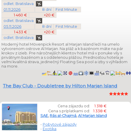
odlet: Bratislava
01.11.2026
8 dní
First Minute
1 460 €
+20 €
odlet: Bratislava
05.11.2026
8 dní
First Minute
1 433 €
+20 €
odlet: Bratislava
Moderný hotel Mövenpick Resort al Marjan Island leží na umelo
vytvorenom ostrove Al Marjan. Na pláž a k bazénom máte na pár
krokov z izieb. Pre náročnejších klientov hotel má v ponuke vily s
privátnym bazénom a s oddelenou plážou. Prednosťou hotela je
veľmi kvalitná strava, jedinečný Floating Sea pool a izby s výhľadom
na more.
The Bay Club - Doubletree by Hilton Marjan Island
Cena zájazdu od:
1 318 €
Cena s príplatkami od:
1 338 €
SAE
,
Rás al-Chajmá
,
Al Marjan Island
-
Pobytové zájazdy
-
Exotika