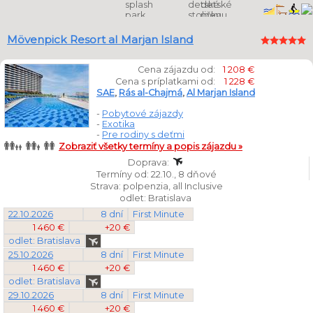
Mövenpick Resort al Marjan Island
Cena zájazdu od:
1 208 €
Cena s príplatkami od:
1 228 €
SAE
,
Rás al-Chajmá
,
Al Marjan Island
-
Pobytové zájazdy
-
Exotika
-
Pre rodiny s deťmi
Zobraziť všetky termíny a popis zájazdu »
Doprava:
Termíny od: 22.10., 8 dňové
Strava: polpenzia, all Inclusive
odlet: Bratislava
22.10.2026
8 dní
First Minute
1 460 €
+20 €
odlet: Bratislava
25.10.2026
8 dní
First Minute
1 460 €
+20 €
odlet: Bratislava
29.10.2026
8 dní
First Minute
1 460 €
+20 €