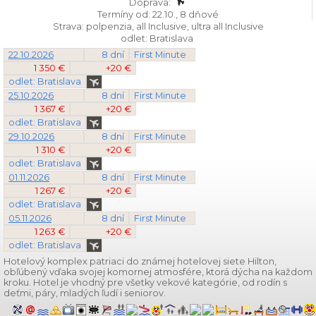
Doprava:
Termíny od: 22.10., 8 dňové
Strava: polpenzia, all Inclusive, ultra all Inclusive
odlet: Bratislava
22.10.2026
8 dní
First Minute
1 350 €
+20 €
odlet: Bratislava
25.10.2026
8 dní
First Minute
1 367 €
+20 €
odlet: Bratislava
29.10.2026
8 dní
First Minute
1 310 €
+20 €
odlet: Bratislava
01.11.2026
8 dní
First Minute
1 267 €
+20 €
odlet: Bratislava
05.11.2026
8 dní
First Minute
1 263 €
+20 €
odlet: Bratislava
Hotelový komplex patriaci do známej hotelovej siete Hilton,
obľúbený vďaka svojej komornej atmosfére, ktorá dýcha na každom
kroku. Hotel je vhodný pre všetky vekové kategórie, od rodín s
deťmi, páry, mladých ľudí i seniorov.