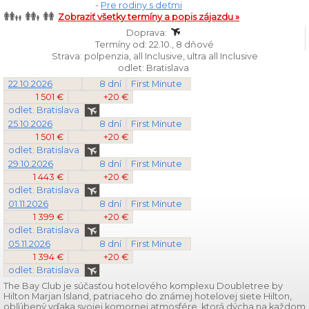
-
Pre rodiny s deťmi
Zobraziť všetky termíny a popis zájazdu »
Doprava:
Termíny od: 22.10., 8 dňové
Strava: polpenzia, all Inclusive, ultra all Inclusive
odlet: Bratislava
22.10.2026
8 dní
First Minute
1 501 €
+20 €
odlet: Bratislava
25.10.2026
8 dní
First Minute
1 501 €
+20 €
odlet: Bratislava
29.10.2026
8 dní
First Minute
1 443 €
+20 €
odlet: Bratislava
01.11.2026
8 dní
First Minute
1 399 €
+20 €
odlet: Bratislava
05.11.2026
8 dní
First Minute
1 394 €
+20 €
odlet: Bratislava
The Bay Club je súčasťou hotelového komplexu Doubletree by
Hilton Marjan Island, patriaceho do známej hotelovej siete Hilton,
obľúbený vďaka svojej komornej atmosfére, ktorá dýcha na každom