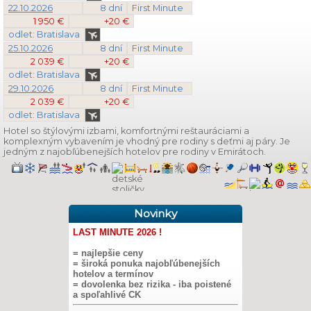
22.10.2026
8 dní
First Minute
1 950 €
+20 €
odlet: Bratislava
25.10.2026
8 dní
First Minute
2 039 €
+20 €
odlet: Bratislava
29.10.2026
8 dní
First Minute
2 039 €
+20 €
odlet: Bratislava
Hotel so štýlovými izbami, komfortnými reštauráciami a
komplexným vybavením je vhodný pre rodiny s deťmi aj páry. Je
jedným z najobľúbenejších hotelov pre rodiny v Emirátoch.
Novinky
LAST MINUTE 2026 !
= najlepšie ceny
= široká ponuka najobľúbenejších
hotelov a termínov
= dovolenka bez rizika - iba poistené
a spoľahlivé CK