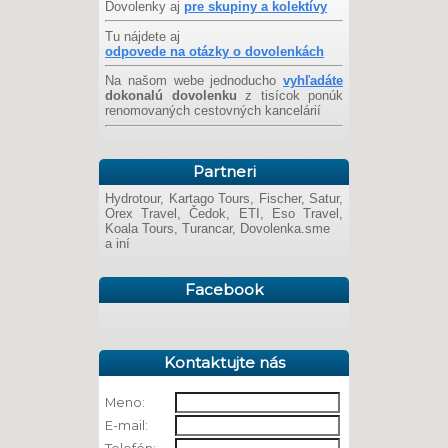
Dovolenky aj
pre skupiny a kolektívy
Tu nájdete aj
odpovede na otázky o dovolenkách
Na našom webe jednoducho
vyhľadáte
dokonalú dovolenku
z tisícok ponúk
renomovaných cestovných kancelárií
Partneri
Hydrotour, Kartago Tours, Fischer, Satur,
Orex Travel, Čedok, ETI, Eso Travel,
Koala Tours, Turancar, Dovolenka.sme
a iní
Facebook
Kontaktujte nás
Meno:
E-mail: