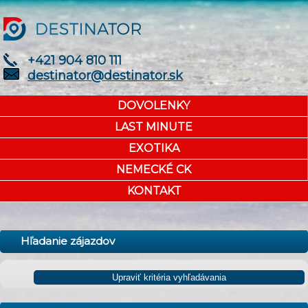
+421 904 810 111
destinator@destinator.sk
DOVOLENKY
LAST MINUTE
EXOTIKA
NEMECKÉ CK
KONTAKT
Hľadanie zájazdov