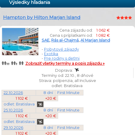
Výsledky hľadania
Hampton by Hilton Marjan Island
Cena zájazdu od:
1 062 €
Cena s príplatkami od:
1 082 €
SAE
,
Rás al-Chajmá
,
Al Marjan Island
-
Pobytové zájazdy
-
Exotika
-
Pre rodiny s deťmi
Zobraziť všetky termíny a popis zájazdu »
Doprava:
Termíny od: 22.10., 8 dňové
Strava: polpenzia, all Inclusive
odlet: Bratislava
22.10.2026
8 dní
First Minute
1 102 €
+20 €
odlet: Bratislava
25.10.2026
8 dní
First Minute
1 102 €
+20 €
odlet: Bratislava
29.10.2026
8 dní
First Minute
1 102 €
+20 €