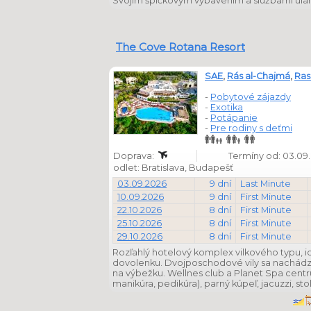
Svojím špičkovým vybavením a službami ulah
The Cove Rotana Resort
SAE
,
Rás al-Chajmá
,
Ras
-
Pobytové zájazdy
-
Exotika
-
Potápanie
-
Pre rodiny s deťmi
Doprava:
Termíny od: 03.09.
odlet: Bratislava, Budapešť
03.09.2026
9 dní
Last Minute
10.09.2026
9 dní
First Minute
22.10.2026
8 dní
First Minute
25.10.2026
8 dní
First Minute
29.10.2026
8 dní
First Minute
Rozľahlý hotelový komplex vilkového typu, id
dovolenku. Dvojposchodové vily sa nachádza
na výbežku. Wellnes club a Planet Spa cent
manikúra, pedikúra), parný kúpeľ, jacuzzi, stol