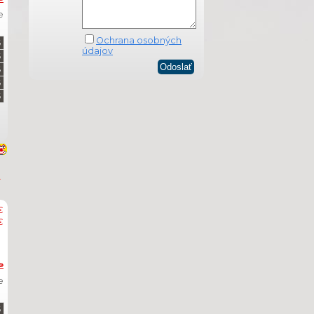
e
Ochrana osobných
údajov
€
€
»
e