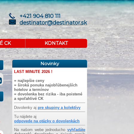
+421 904 810 111
destinator@destinator.sk
É CK
KONTAKT
Novinky
LAST MINUTE 2026 !
= najlepšie ceny
= široká ponuka najobľúbenejších
hotelov a termínov
= dovolenka bez rizika - iba poistené
a spoľahlivé CK
Dovolenky aj
pre skupiny a kolektívy
Tu nájdete aj
odpovede na otázky o dovolenkách
Na našom webe jednoducho
vyhľadáte