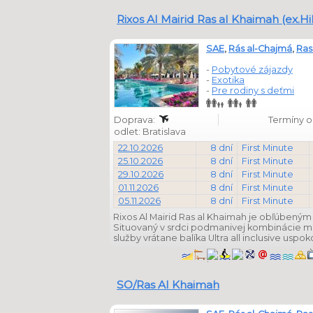
Rixos Al Mairid Ras al Khaimah (ex.
SAE
,
Rás al-Chajmá
,
Ras
-
Pobytové zájazdy
-
Exotika
-
Pre rodiny s deťmi
Doprava:
Termíny od
odlet: Bratislava
22.10.2026
8 dní
First Minute
25.10.2026
8 dní
First Minute
29.10.2026
8 dní
First Minute
01.11.2026
8 dní
First Minute
05.11.2026
8 dní
First Minute
Rixos Al Mairid Ras al Khaimah je obľúbeným
Situovaný v srdci podmanivej kombinácie mor
služby vrátane balíka Ultra all inclusive uspok
SO/Ras Al Khaimah