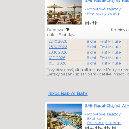
SAE
,
Rás al-Chajmá
,
Ras
-
Pobytové zájazdy
-
Pre rodiny s deťmi
Doprava:
Termíny od
odlet: Bratislava
22.10.2026
8 dní
First Minute
25.10.2026
8 dní
First Minute
29.10.2026
8 dní
First Minute
01.11.2026
8 dní
First Minute
05.11.2026
8 dní
First Minute
Prvý dizajnový, ultra all-inclusive lifestyle
Detský bazén • splash park • detské ihrisko • d
Rixos Bab Al Bahr
SAE
,
Rás al-Chajmá
,
Al 
-
Pobytové zájazdy
-
Exotika
-
Pre rodiny s deťmi