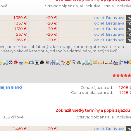
dňové
Strava: polpenzia, all Inclusive, ultra all Inclusiv
1 350 €
+20 €
odlet: Bratislava
1 367 €
+20 €
odlet: Bratislava
1 310 €
+20 €
odlet: Bratislava
1 267 €
+20 €
odlet: Bratislava
1 263 €
+20 €
odlet: Bratislava
ej siete Hilton, obľúbený vďaka svojej komornej atmosfére, ktorá
všetky vekové kategórie, od rodín s deťmi, páry, mladých ľudí i
Marjan Island
Cena zájazdu od:
1 208 
Cena s príplatkami od:
1 228 
Zobraziť všetky termíny a popis zájazdu 
.10., 8 dňové
Strava: polpenzia, all Inclusiv
1 460 €
+20 €
odlet: Bratislava