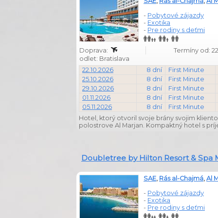
SAE
,
Rás al-Chajmá
,
Al 
-
Pobytové zájazdy
-
Exotika
-
Pre rodiny s deťmi
Doprava:
Termíny od: 22
odlet: Bratislava
22.10.2026
8 dní
First Minute
25.10.2026
8 dní
First Minute
29.10.2026
8 dní
First Minute
01.11.2026
8 dní
First Minute
05.11.2026
8 dní
First Minute
Hotel, ktorý otvoril svoje brány svojim kli
polostrove Al Marjan. Kompaktný hotel s pr
Doubletree by Hilton Resort & Spa 
SAE
,
Rás al-Chajmá
,
Al 
-
Pobytové zájazdy
-
Exotika
-
Pre rodiny s deťmi