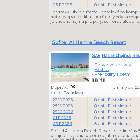
05.11.2026
8 dní
First Minute
The Bay Club je súčasťou hotelového komple
hotelovej siete Hilton, obľúbený vďaka svoj
je vhodná najmä pre páry, seniorov alebo rod
Sofitel Al Hamra Beach Resort
SAE
,
Rás al-Chajmá
,
Ras
-
Pobytové zájazdy
-
Exotika
-
Pre rodiny s deťmi
Doprava:
Termíny od: 22
odlet: Bratislava
22.10.2026
8 dní
First Minute
25.10.2026
8 dní
First Minute
29.10.2026
8 dní
First Minute
01.11.2026
8 dní
First Minute
05.11.2026
8 dní
First Minute
Sofitel Al Hamra Beach Resort je jedinečný 
dizajnom vytvára dojem objatia dokonalého 