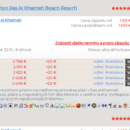
Hilton Ras Al Khaimah Beach Resort)
 Al Khaimah
Cena zájazdu od:
1 615 
Cena s príplatkami od:
1 635 
Zobraziť všetky termíny a popis zájazdu 
: 22.10., 8 dňové
Strava: ultra all Inclusiv
2 766 €
+20 €
odlet: Bratislava
2 910 €
+20 €
odlet: Bratislava
2 622 €
+20 €
odlet: Bratislava
2 406 €
+20 €
odlet: Bratislava
2 406 €
+20 €
odlet: Bratislava
 rezortom priamo na nádhernej prírodnej pláži v Ras al Khaimah.
a, pláže a majestátnych hôr láka klientov z celého sveta. Vynikajúce
oja aj tých najnáročnejších klientov.