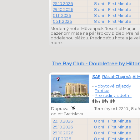
25.10.2026
8 dní
First Minute
29.10.2026
8 dní
First Minute
01.11.2026
8 dní
First Minute
05.11.2026
8 dní
First Minute
Moderný hotel Mövenpick Resort al Marjan Is
bazénom máte na pár krokov z izieb. Pre nár
oddelenou plážou. Prednosťou hotela je veľm
more.
The Bay Club - Doubletree by Hilton
SAE
,
Rás al-Chajmá
,
Al 
-
Pobytové zájazdy
-
Exotika
-
Pre rodiny s deťmi
Doprava:
Termíny od: 22.10., 8 
odlet: Bratislava
22.10.2026
8 dní
First Minute
25.10.2026
8 dní
First Minute
29.10.2026
8 dní
First Minute
01.11.2026
8 dní
First Minute