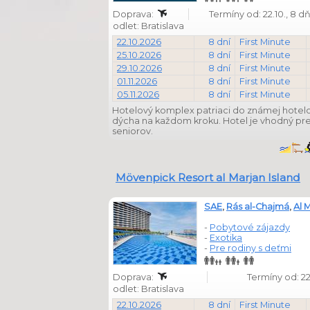
Doprava:
Termíny od: 22.10., 8 
odlet: Bratislava
22.10.2026
8 dní
First Minute
25.10.2026
8 dní
First Minute
29.10.2026
8 dní
First Minute
01.11.2026
8 dní
First Minute
05.11.2026
8 dní
First Minute
Hotelový komplex patriaci do známej hotelov
dýcha na každom kroku. Hotel je vhodný pre 
seniorov.
Mövenpick Resort al Marjan Island
SAE
,
Rás al-Chajmá
,
Al 
-
Pobytové zájazdy
-
Exotika
-
Pre rodiny s deťmi
Doprava:
Termíny od: 22
odlet: Bratislava
22.10.2026
8 dní
First Minute