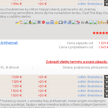
1 394 €
+20 €
odlet: Bratislava
xu Doubletree by Hilton Marjan Island, patriaceho do známej
ej komornej atmosfére, ktorá dýcha na každom kroku. Časť The Bay Clu
iny s väčšími deťmi.
 Al Khaimah
Cena zájazdu od:
1 325 
Cena s príplatkami od:
1 345 
Zobraziť všetky termíny a popis zájazdu 
.10., 8 dňové
Strava: polpenzia, plná penzi
1 539 €
+20 €
odlet: Bratislava
1 529 €
+20 €
odlet: Bratislava
1 513 €
+20 €
odlet: Bratislava
1 500 €
+20 €
odlet: Bratislava
1 500 €
+20 €
odlet: Bratislava
5* hotelový rezort, v emiráte Ras al Khaimah. Hotel svojím moderným
luxusu a pokoja. Spája v sebe miestnu kultúru s francúzskym šarmom.