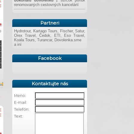
dokonalú dovolenku
z tisícok ponúk
€
renomovaných cestovných kancelárií
€
Partneri
»
e
Hydrotour, Kartago Tours, Fischer, Satur,
Orex Travel, Čedok, ETI, Eso Travel,
Koala Tours, Turancar, Dovolenka.sme
a iní
Facebook
Kontaktujte nás
Meno:
E-mail:
Telefón:
€
€
Text:
»