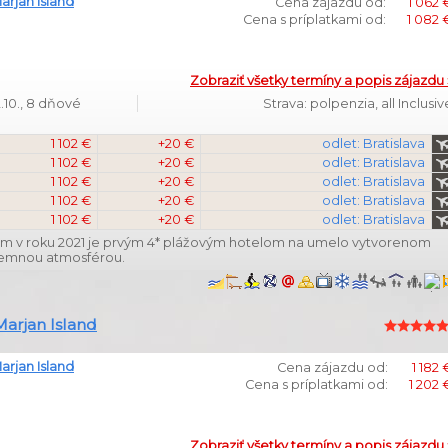
Marjan Island
Cena zájazdu od:
1 062 
Cena s príplatkami od:
1 082 
Zobraziť všetky termíny a popis zájazdu 
.10., 8 dňové
Strava: polpenzia, all Inclusiv
1 102 €
+20 €
odlet: Bratislava
1 102 €
+20 €
odlet: Bratislava
1 102 €
+20 €
odlet: Bratislava
1 102 €
+20 €
odlet: Bratislava
1 102 €
+20 €
odlet: Bratislava
entom v roku 2021 je prvým 4* plážovým hotelom na umelo vytvorenom
íjemnou atmosférou.
Marjan Island
Marjan Island
Cena zájazdu od:
1 182 
Cena s príplatkami od:
1 202 
Zobraziť všetky termíny a popis zájazdu 