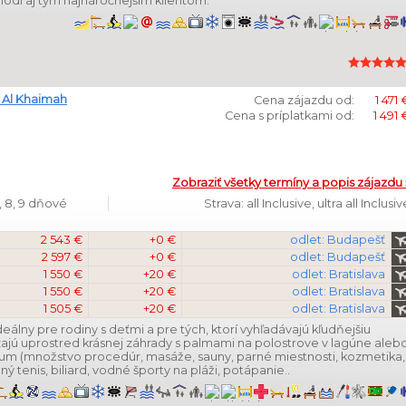
odí aj tým najnáročnejším klientom.
 Al Khaimah
Cena zájazdu od:
1 471 
Cena s príplatkami od:
1 491 
Zobraziť všetky termíny a popis zájazdu 
, 8, 9 dňové
Strava: all Inclusive, ultra all Inclusiv
2 543 €
+0 €
odlet: Budapešť
2 597 €
+0 €
odlet: Budapešť
1 550 €
+20 €
odlet: Bratislava
1 550 €
+20 €
odlet: Bratislava
1 505 €
+20 €
odlet: Bratislava
eálny pre rodiny s deťmi a pre tých, ktorí vyhľadávajú kľudňejšiu
jú uprostred krásnej záhrady s palmami na polostrove v lagúne aleb
rum (množstvo procedúr, masáže, sauny, parné miestnosti, kozmetika,
ný tenis, biliard, vodné športy na pláži, potápanie..