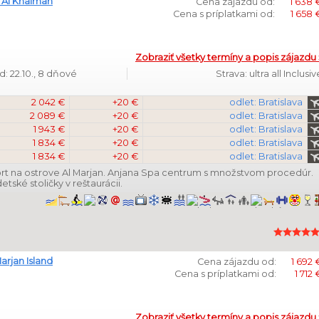
 Al Khaimah
Cena zájazdu od:
1 638 
Cena s príplatkami od:
1 658 
Zobraziť všetky termíny a popis zájazdu 
: 22.10., 8 dňové
Strava: ultra all Inclusiv
2 042 €
+20 €
odlet: Bratislava
2 089 €
+20 €
odlet: Bratislava
1 943 €
+20 €
odlet: Bratislava
1 834 €
+20 €
odlet: Bratislava
1 834 €
+20 €
odlet: Bratislava
 rezort na ostrove Al Marjan. Anjana Spa centrum s množstvom procedúr.
etské stoličky v reštaurácii.
Marjan Island
Cena zájazdu od:
1 692 
Cena s príplatkami od:
1 712 
Zobraziť všetky termíny a popis zájazdu 