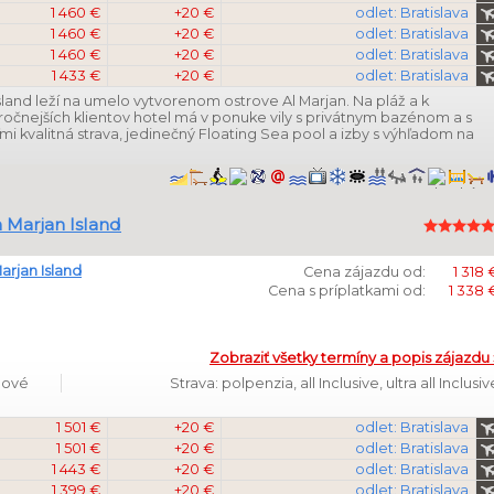
1 460 €
+20 €
odlet: Bratislava
1 460 €
+20 €
odlet: Bratislava
1 460 €
+20 €
odlet: Bratislava
1 433 €
+20 €
odlet: Bratislava
land leží na umelo vytvorenom ostrove Al Marjan. Na pláž a k
očnejších klientov hotel má v ponuke vily s privátnym bazénom a s
i kvalitná strava, jedinečný Floating Sea pool a izby s výhľadom na
 Marjan Island
Marjan Island
Cena zájazdu od:
1 318 
Cena s príplatkami od:
1 338 
Zobraziť všetky termíny a popis zájazdu 
dňové
Strava: polpenzia, all Inclusive, ultra all Inclusiv
1 501 €
+20 €
odlet: Bratislava
1 501 €
+20 €
odlet: Bratislava
1 443 €
+20 €
odlet: Bratislava
1 399 €
+20 €
odlet: Bratislava