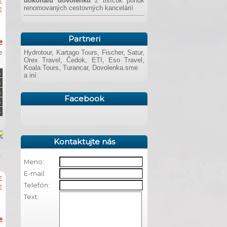
dokonalú dovolenku
z tisícok ponúk
€
renomovaných cestovných kancelárií
€
Partneri
»
e
Hydrotour, Kartago Tours, Fischer, Satur,
Orex Travel, Čedok, ETI, Eso Travel,
Koala Tours, Turancar, Dovolenka.sme
a iní
Facebook
Kontaktujte nás
Meno:
E-mail:
€
Telefón:
€
Text:
»