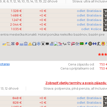
8, 6, 11, 12, 16, 10, 15, 14, 13, 19, 22 dňové
Strava: ultra all Inclusiv
1 328 €
+0 €
odlet: Bratislava
1 488 €
+0 €
odlet: Bratislava
1 247 €
+0 €
odlet: Bratislava
2 044 €
+0 €
odlet: Bratislava
1 035 €
+0 €
odlet: Košice
 centra mestečka Konakli. Hotel ponúka niekoľko bazénov, bazén pre
otaras
Cena zájazdu od:
753 
Cena s príplatkami od:
753 
Zobraziť všetky termíny a popis zájazdu 
 13, 12 dňové
Strava: polpenzia, plná penzia, all Inclusiv
848 €
+0 €
odlet: Bratislava
828 €
+0 €
odlet: Bratislava