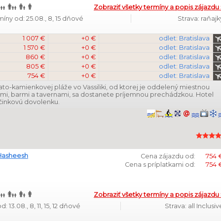
Zobraziť všetky termíny a popis zájazdu 
míny od: 25.08., 8, 15 dňové
Strava: raňajk
1 007 €
+0 €
odlet: Bratislava
1 570 €
+0 €
odlet: Bratislava
860 €
+0 €
odlet: Bratislava
805 €
+0 €
odlet: Bratislava
754 €
+0 €
odlet: Bratislava
ato-kamienkovej pláže vo Vassiliki, od ktorej je oddelený miestnou
mi, barmi a tavernami, sa dostanete príjemnou prechádzkou. Hotel
činkovú dovolenku.
Hasheesh
Cena zájazdu od:
754 
Cena s príplatkami od:
754 
Zobraziť všetky termíny a popis zájazdu 
: 13.08., 8, 11, 15, 12 dňové
Strava: all Inclusiv