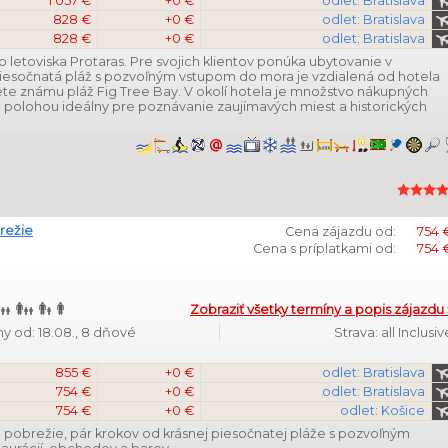
1 057 €
+0 €
odlet: Bratislava
828 €
+0 €
odlet: Bratislava
828 €
+0 €
odlet: Bratislava
 letoviska Protaras. Pre svojich klientov ponúka ubytovanie v
iesočnatá pláž s pozvoľným vstupom do mora je vzdialená od hotela
te známu pláž Fig Tree Bay. V okolí hotela je množstvo nákupných
ou polohou ideálny pre poznávanie zaujímavých miest a historických
režie
Cena zájazdu od:
754 
Cena s príplatkami od:
754 
Zobraziť všetky termíny a popis zájazdu 
y od: 18.08., 8 dňové
Strava: all Inclusiv
855 €
+0 €
odlet: Bratislava
754 €
+0 €
odlet: Bratislava
754 €
+0 €
odlet: Košice
é pobrežie, pár krokov od krásnej piesočnatej pláže s pozvoľným