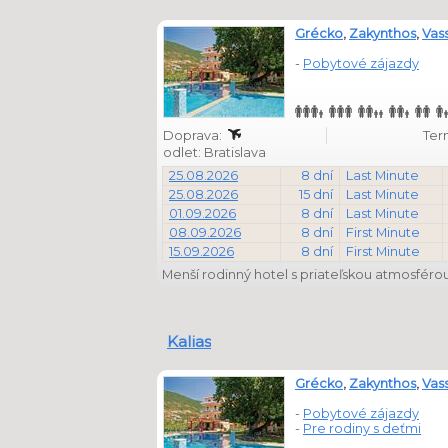
Grécko
,
Zakynthos
,
Vass
-
Pobytové zájazdy
Doprava:
Ter
odlet: Bratislava
25.08.2026
8 dní
Last Minute
25.08.2026
15 dní
Last Minute
01.09.2026
8 dní
Last Minute
08.09.2026
8 dní
First Minute
15.09.2026
8 dní
First Minute
Menší rodinný hotel s priateľskou atmosférou 
Kalias
Grécko
,
Zakynthos
,
Vass
-
Pobytové zájazdy
-
Pre rodiny s deťmi