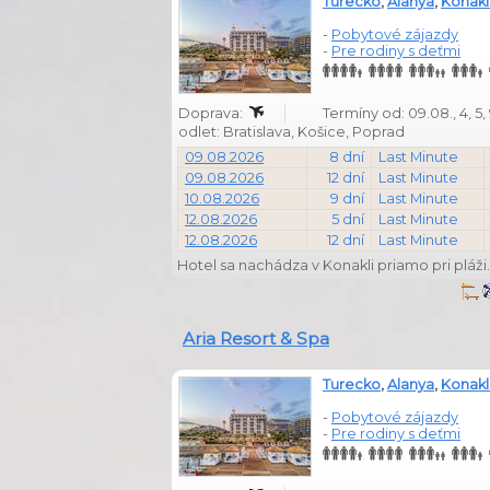
Turecko
,
Alanya
,
Konakl
-
Pobytové zájazdy
-
Pre rodiny s deťmi
Doprava:
Termíny od: 09.08., 4, 5, 9, 
odlet: Bratislava, Košice, Poprad
09.08.2026
8 dní
Last Minute
09.08.2026
12 dní
Last Minute
10.08.2026
9 dní
Last Minute
12.08.2026
5 dní
Last Minute
12.08.2026
12 dní
Last Minute
Hotel sa nachádza v Konakli priamo pri plá
Aria Resort & Spa
Turecko
,
Alanya
,
Konakl
-
Pobytové zájazdy
-
Pre rodiny s deťmi