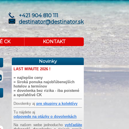
+421 904 810 111
destinator@destinator.sk
É CK
KONTAKT
Novinky
LAST MINUTE 2026 !
= najlepšie ceny
= široká ponuka najobľúbenejších
hotelov a termínov
= dovolenka bez rizika - iba poistené
a spoľahlivé CK
Dovolenky aj
pre skupiny a kolektívy
Tu nájdete aj
odpovede na otázky o dovolenkách
Na našom webe jednoducho
vyhľadáte