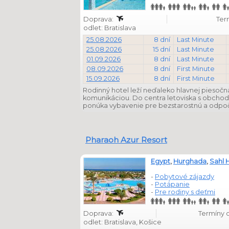
Doprava:
Ter
odlet: Bratislava
25.08.2026
8 dní
Last Minute
25.08.2026
15 dní
Last Minute
01.09.2026
8 dní
Last Minute
08.09.2026
8 dní
First Minute
15.09.2026
8 dní
First Minute
Rodinný hotel leží neďaleko hlavnej piesočn
komunikáciou. Do centra letoviska s obchod
ponúka vybavenie pre bezstarostnú a odpo
Pharaoh Azur Resort
Egypt
,
Hurghada
,
Sahl 
-
Pobytové zájazdy
-
Potápanie
-
Pre rodiny s deťmi
Doprava:
Termíny od
odlet: Bratislava, Košice