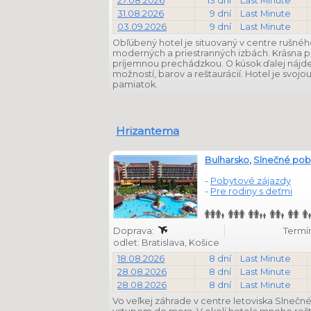
27.08.2026
13 dní
Last Minute
31.08.2026
9 dní
Last Minute
03.09.2026
9 dní
Last Minute
Obľúbený hotel je situovaný v centre rušného
moderných a priestranných izbách. Krásna p
príjemnou prechádzkou. O kúsok ďalej nájde
možností, barov a reštaurácií. Hotel je svoj
pamiatok.
Hrizantema
Bulharsko
,
Slnečné pob
-
Pobytové zájazdy
-
Pre rodiny s deťmi
Doprava:
Termín
odlet: Bratislava, Košice
18.08.2026
8 dní
Last Minute
28.08.2026
8 dní
Last Minute
28.08.2026
8 dní
Last Minute
Vo veľkej záhrade v centre letoviska Slnečn