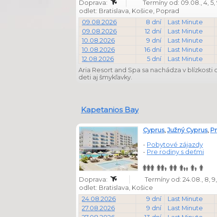
Doprava:
Termíny od: 09.08., 4, 5, 9, 
odlet: Bratislava, Košice, Poprad
09.08.2026
8 dní
Last Minute
09.08.2026
12 dní
Last Minute
10.08.2026
9 dní
Last Minute
10.08.2026
16 dní
Last Minute
12.08.2026
5 dní
Last Minute
Aria Resort and Spa sa nachádza v blízkosti
deti aj šmykľavky.
Kapetanios Bay
Cyprus
,
Južný Cyprus
,
Pr
-
Pobytové zájazdy
-
Pre rodiny s deťmi
Doprava:
Termíny od: 24.08., 8, 9,
odlet: Bratislava, Košice
24.08.2026
9 dní
Last Minute
27.08.2026
9 dní
Last Minute