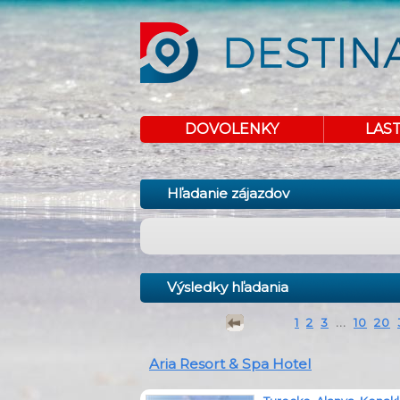
DOVOLENKY
LAS
Hľadanie zájazdov
Výsledky hľadania
1
2
3
...
10
20
Aria Resort & Spa Hotel