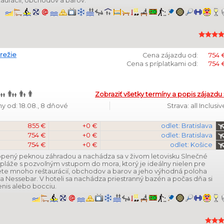
aurácií, obchodov a barov.
režie
Cena zájazdu od:
754 
Cena s príplatkami od:
754 
Zobraziť všetky termíny a popis zájazdu 
y od: 18.08., 8 dňové
Strava: all Inclusiv
855 €
+0 €
odlet: Bratislava
754 €
+0 €
odlet: Bratislava
754 €
+0 €
odlet: Košice
opený peknou záhradou a nachádza sa v živom letovisku Slnečné
 pláže s pozvoľným vstupom do mora, ktorý je ideálny nielen pre
jdete mnoho reštaurácií, obchodov a barov a jeho výhodná poloha
 Nessebar. V hoteli sa nachádza priestranný bazén a počas dňa si
enis alebo bocciu.