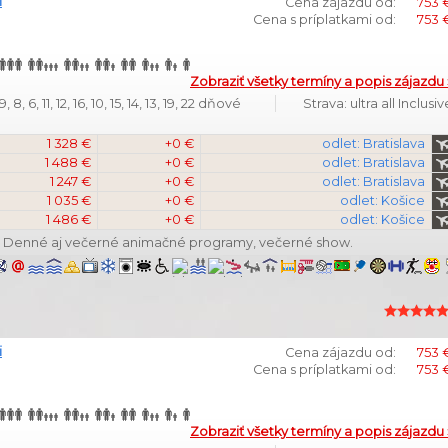
i
Cena zájazdu od:
753 
Cena s príplatkami od:
753 
Zobraziť všetky termíny a popis zájazdu 
8, 6, 11, 12, 16, 10, 15, 14, 13, 19, 22 dňové
Strava: ultra all Inclusiv
1 328 €
+0 €
odlet: Bratislava
1 488 €
+0 €
odlet: Bratislava
1 247 €
+0 €
odlet: Bratislava
1 035 €
+0 €
odlet: Košice
1 486 €
+0 €
odlet: Košice
ži. Denné aj večerné animačné programy, večerné show.
i
Cena zájazdu od:
753 
Cena s príplatkami od:
753 
Zobraziť všetky termíny a popis zájazdu 