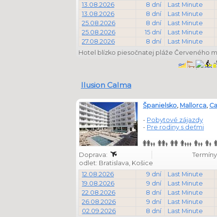
13.08.2026
8 dní
Last Minute
13.08.2026
8 dní
Last Minute
25.08.2026
8 dní
Last Minute
25.08.2026
15 dní
Last Minute
27.08.2026
8 dní
Last Minute
Hotel blízko piesočnatej pláže Červeného 
Ilusion Calma
Španielsko
,
Mallorca
,
Ca
-
Pobytové zájazdy
-
Pre rodiny s deťmi
Doprava:
Termíny 
odlet: Bratislava, Košice
12.08.2026
9 dní
Last Minute
19.08.2026
9 dní
Last Minute
22.08.2026
8 dní
Last Minute
26.08.2026
9 dní
Last Minute
02.09.2026
8 dní
Last Minute