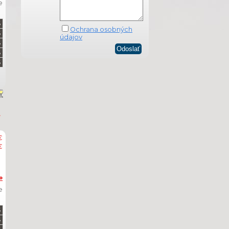
e
Ochrana osobných
údajov
€
€
»
e