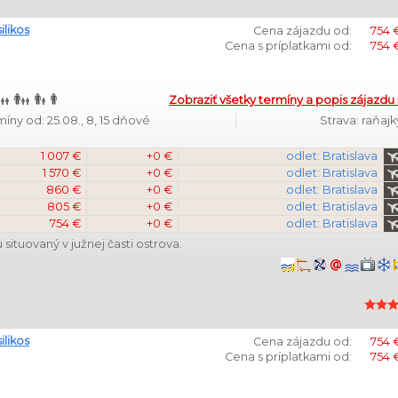
ilikos
Cena zájazdu od:
754 
Cena s príplatkami od:
754 
Zobraziť všetky termíny a popis zájazdu 
míny od: 25.08., 8, 15 dňové
Strava: raňajk
1 007 €
+0 €
odlet: Bratislava
1 570 €
+0 €
odlet: Bratislava
860 €
+0 €
odlet: Bratislava
805 €
+0 €
odlet: Bratislava
754 €
+0 €
odlet: Bratislava
situovaný v južnej časti ostrova.
ilikos
Cena zájazdu od:
754 
Cena s príplatkami od:
754 