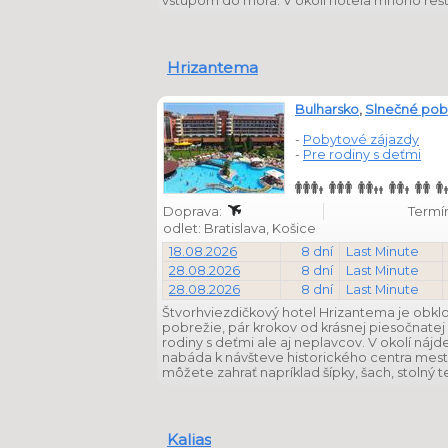
vstupom do mora. V okolí hotela mnoho rešt
Hrizantema
Bulharsko
,
Slnečné pob
-
Pobytové zájazdy
-
Pre rodiny s deťmi
Doprava:
Termín
odlet: Bratislava, Košice
18.08.2026
8 dní
Last Minute
28.08.2026
8 dní
Last Minute
28.08.2026
8 dní
Last Minute
Štvorhviezdičkový hotel Hrizantema je obkl
pobrežie, pár krokov od krásnej piesočnatej
rodiny s deťmi ale aj neplavcov. V okolí ná
nabáda k návšteve historického centra mesta
môžete zahrať napríklad šípky, šach, stolný t
Kalias