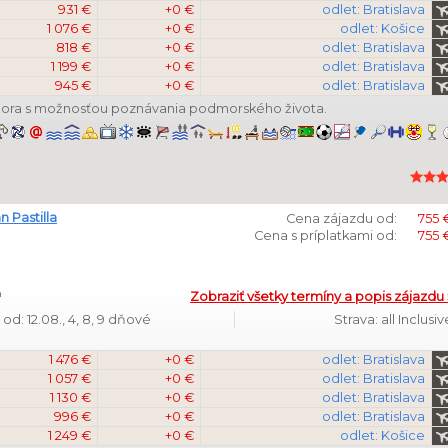
931 €
+0 €
odlet: Bratislava
1 076 €
+0 €
odlet: Košice
818 €
+0 €
odlet: Bratislava
1 199 €
+0 €
odlet: Bratislava
945 €
+0 €
odlet: Bratislava
mora s možnosťou poznávania podmorského života.
n Pastilla
Cena zájazdu od:
755 
Cena s príplatkami od:
755 
Zobraziť všetky termíny a popis zájazdu 
od: 12.08., 4, 8, 9 dňové
Strava: all Inclusiv
1 476 €
+0 €
odlet: Bratislava
1 057 €
+0 €
odlet: Bratislava
1 130 €
+0 €
odlet: Bratislava
996 €
+0 €
odlet: Bratislava
1 249 €
+0 €
odlet: Košice