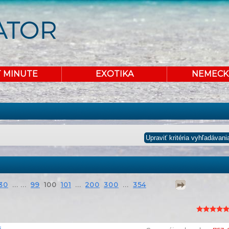
T MINUTE
EXOTIKA
NEMECK
30
... ...
99
100
101
...
200
300
...
354