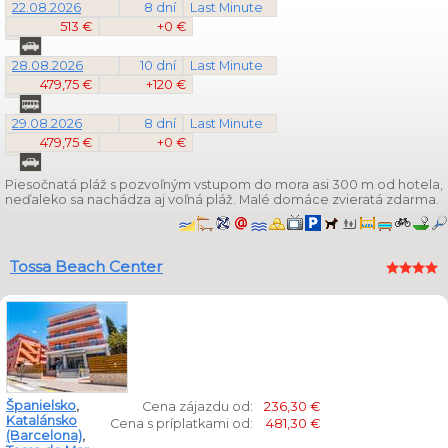
22.08.2026
8 dní
Last Minute
513 €
+0 €
28.08.2026
10 dní
Last Minute
479,75 €
+120 €
29.08.2026
8 dní
Last Minute
479,75 €
+0 €
Piesočnatá pláž s pozvoľným vstupom do mora asi 300 m od hotela,
neďaleko sa nachádza aj voľná pláž. Malé domáce zvieratá zdarma.
Tossa Beach Center
Španielsko
,
Cena zájazdu od:
236,30 €
Katalánsko
Cena s príplatkami od:
481,30 €
(Barcelona)
,