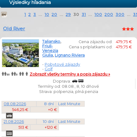
Výsledky hľadania
1
2
3
...
10
20
...
29
30
31
...
100
200
300
...
3
Old River
Taliansko
,
Cena zájazdu od:
479,75 €
Friuli-
Cena s príplatkami od:
479,75 €
Venezia
Giulia
,
Lignano Riviera
-
Pobytové zájazdy
-
Golf
Zobraziť všetky termíny a popis zájazdu »
Doprava:
Termíny od: 08.08., 8, 10 dňové
Strava: polpenzia, plná penzia
08.08.2026
8 dní
Last Minute
546,25 €
+0 €
21.08.2026
10 dní
Last Minute
513 €
+120 €