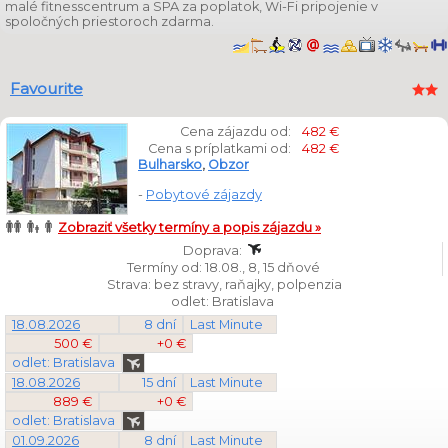
malé fitnesscentrum a SPA za poplatok, Wi-Fi pripojenie v
spoločných priestoroch zdarma.
Favourite
Cena zájazdu od:
482 €
Cena s príplatkami od:
482 €
Bulharsko
,
Obzor
-
Pobytové zájazdy
Zobraziť všetky termíny a popis zájazdu »
Doprava:
Termíny od: 18.08., 8, 15 dňové
Strava: bez stravy, raňajky, polpenzia
odlet: Bratislava
18.08.2026
8 dní
Last Minute
500 €
+0 €
odlet: Bratislava
18.08.2026
15 dní
Last Minute
889 €
+0 €
odlet: Bratislava
01.09.2026
8 dní
Last Minute