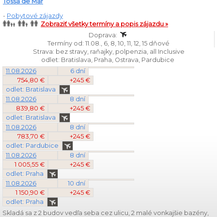
Tossa de Mar
-
Pobytové zájazdy
Zobraziť všetky termíny a popis zájazdu »
Doprava:
Termíny od: 11.08., 6, 8, 10, 11, 12, 15 dňové
Strava: bez stravy, raňajky, polpenzia, all Inclusive
odlet: Bratislava, Praha, Ostrava, Pardubice
11.08.2026
6 dní
754,80 €
+245 €
odlet: Bratislava
11.08.2026
8 dní
839,80 €
+245 €
odlet: Bratislava
11.08.2026
8 dní
783,70 €
+245 €
odlet: Pardubice
11.08.2026
8 dní
1 005,55 €
+245 €
odlet: Praha
11.08.2026
10 dní
1 150,90 €
+245 €
odlet: Praha
Skladá sa z 2 budov vedľa seba cez ulicu, 2 malé vonkajšie bazény,