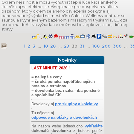
Okrem nej si hostia môžu vychutnať teplé lúče katalánskeho
slniečka aj na efektnej strešnej terase pre dospelých s infinity
bazénom, ktorý okrem želaného osvieženia poskytne aj
panoramatický výhľad na mestečko Calella. Wellness centrum so
saunou a s vyhrievaným bazénom s masážnymi tryskami (5 EUR za
osobu na deň). Na vyžiadanie možnosť bezlepkovej a inej diétnej
stravy.
1
2
3
...
10
20
...
29
30
31
...
100
200
300
...
3
Novinky
LAST MINUTE 2026 !
= najlepšie ceny
= široká ponuka najobľúbenejších
hotelov a termínov
= dovolenka bez rizika - iba poistené
a spoľahlivé CK
Dovolenky aj
pre skupiny a kolektívy
Tu nájdete aj
odpovede na otázky o dovolenkách
Na našom webe jednoducho
vyhľadáte
dokonalú dovolenku
z tisícok ponúk