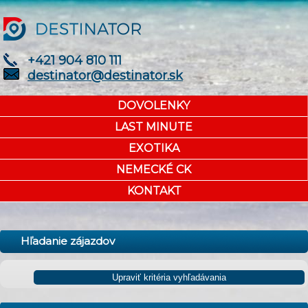
+421 904 810 111
destinator@destinator.sk
DOVOLENKY
LAST MINUTE
EXOTIKA
NEMECKÉ CK
KONTAKT
Hľadanie zájazdov