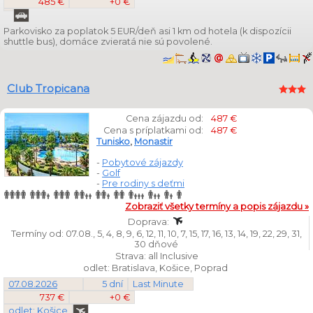
485 €
+0 €
Parkovisko za poplatok 5 EUR/deň asi 1 km od hotela (k dispozícii
shuttle bus), domáce zvieratá nie sú povolené.
Club Tropicana
Cena zájazdu od:
487 €
Cena s príplatkami od:
487 €
Tunisko
,
Monastir
-
Pobytové zájazdy
-
Golf
-
Pre rodiny s deťmi
Zobraziť všetky termíny a popis zájazdu »
Doprava:
Termíny od: 07.08., 5, 4, 8, 9, 6, 12, 11, 10, 7, 15, 17, 16, 13, 14, 19, 22, 29, 31,
30 dňové
Strava: all Inclusive
odlet: Bratislava, Košice, Poprad
07.08.2026
5 dní
Last Minute
737 €
+0 €
odlet: Košice