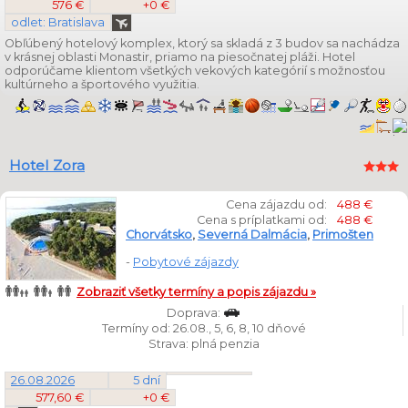
576 €
+0 €
odlet: Bratislava
Obľúbený hotelový komplex, ktorý sa skladá z 3 budov sa nachádza
v krásnej oblasti Monastir, priamo na piesočnatej pláži. Hotel
odporúčame klientom všetkých vekových kategórií s možnosťou
kultúrneho a športového využitia.
Hotel Zora
Cena zájazdu od:
488 €
Cena s príplatkami od:
488 €
Chorvátsko
,
Severná Dalmácia
,
Primošten
-
Pobytové zájazdy
Zobraziť všetky termíny a popis zájazdu »
Doprava:
Termíny od: 26.08., 5, 6, 8, 10 dňové
Strava: plná penzia
26.08.2026
5 dní
577,60 €
+0 €