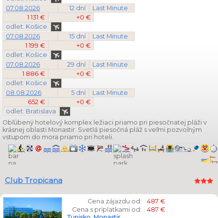
07.08.2026
12 dní
Last Minute
1 131 €
+0 €
odlet: Košice
07.08.2026
15 dní
Last Minute
1 199 €
+0 €
odlet: Košice
07.08.2026
29 dní
Last Minute
1 886 €
+0 €
odlet: Košice
08.08.2026
5 dní
Last Minute
652 €
+0 €
odlet: Bratislava
Obľúbený hotelový komplex ležiaci priamo pri piesočnatej pláži v
krásnej oblasti Monastir. Svetlá piesočná pláž s veľmi pozvoľným
vstupom do mora priamo pri hoteli.
Club Tropicana
Cena zájazdu od:
487 €
Cena s príplatkami od:
487 €
Tunisko
,
Monastir