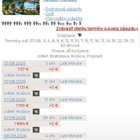
-
Pobytové zájazdy
-
Golf
-
Pre rodiny s deťmi
Zobraziť všetky termíny a popis zájazdu »
Doprava:
Termíny od: 07.08., 5, 4, 8, 9, 6, 12, 11, 10, 7, 15, 17, 16, 13, 14, 19, 22, 29, 31,
30 dňové
Strava: all Inclusive
odlet: Bratislava, Košice, Poprad
07.08.2026
5 dní
Last Minute
737 €
+0 €
odlet: Košice
07.08.2026
12 dní
Last Minute
1 131 €
+0 €
odlet: Košice
07.08.2026
15 dní
Last Minute
1 199 €
+0 €
odlet: Košice
07.08.2026
29 dní
Last Minute
1 886 €
+0 €
odlet: Košice
08.08.2026
4 dni
Last Minute