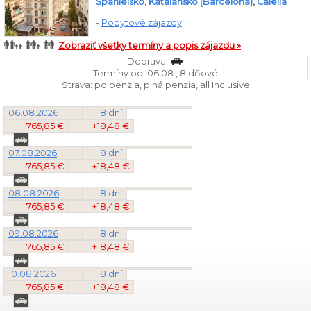
Španielsko
,
Katalánsko (Barcelona)
,
Calella
-
Pobytové zájazdy
Zobraziť všetky termíny a popis zájazdu »
Doprava:
Termíny od: 06.08., 8 dňové
Strava: polpenzia, plná penzia, all Inclusive
06.08.2026
8 dní
765,85 €
+18,48 €
07.08.2026
8 dní
765,85 €
+18,48 €
08.08.2026
8 dní
765,85 €
+18,48 €
09.08.2026
8 dní
765,85 €
+18,48 €
10.08.2026
8 dní
765,85 €
+18,48 €