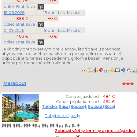
500 €
+0 €
odlet: Bratislava
18.08.2026
15 dní
Last Minute
889 €
+0 €
odlet: Bratislava
01.09.2026
8 dní
Last Minute
483 €
+0 €
odlet: Bratislava
Je vhodný predovšetkým pre klientov, ktorí dávajú prednosť
ubytovaniu rodinného charakteru a pokojnejším oblastiam. K
dispozícii je tu terasa s posedením, grilom a bazén. Penzión je
určený pre menej náročnú klientelu.
Marabout
Cena zájazdu od:
484 €
Cena s príplatkami od:
484 €
Tunisko
,
Súsa (Sousse)
,
Sousse (Súsa)
-
Pobytové zájazdy
Zobraziť všetky termíny a popis zájazdu »