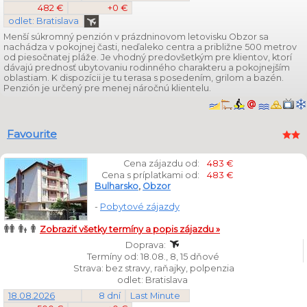
482 €
+0 €
odlet: Bratislava
Menší súkromný penzión v prázdninovom letovisku Obzor sa
nachádza v pokojnej časti, neďaleko centra a približne 500 metrov
od piesočnatej pláže. Je vhodný predovšetkým pre klientov, ktorí
dávajú prednosť ubytovaniu rodinného charakteru a pokojnejším
oblastiam. K dispozícii je tu terasa s posedením, grilom a bazén.
Penzión je určený pre menej náročnú klientelu.
Favourite
Cena zájazdu od:
483 €
Cena s príplatkami od:
483 €
Bulharsko
,
Obzor
-
Pobytové zájazdy
Zobraziť všetky termíny a popis zájazdu »
Doprava:
Termíny od: 18.08., 8, 15 dňové
Strava: bez stravy, raňajky, polpenzia
odlet: Bratislava
18.08.2026
8 dní
Last Minute