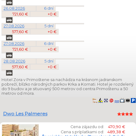
26.08.2026
6 dní
721,60 €
+0 €
27.08.2026
5 dní
577,60 €
+0 €
27.08.2026
6 dní
721,60 €
+0 €
28.08.2026
5 dní
577,60 €
+0 €
Hotel Zora v Primoštene sa nachádza na krásnom jadranskom
pobreží, blízko národných parkov Krka a Kornati. Hotel je rozdelený
do 9 budov a je situovaný 500 metrov od centra Primoštenu a 50
metrov od mora.
Dwo Les Palmeres
Cena zájazdu od:
470,90 €
Cena s príplatkami od:
489,38 €