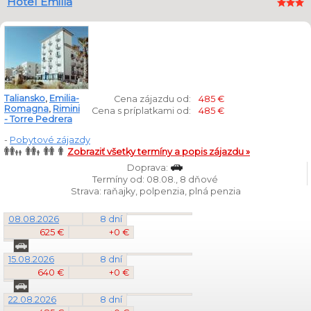
Hotel Emilia
Taliansko
,
Emilia-
Cena zájazdu od:
485 €
Romagna
,
Rimini
Cena s príplatkami od:
485 €
- Torre Pedrera
-
Pobytové zájazdy
Zobraziť všetky termíny a popis zájazdu »
Doprava:
Termíny od: 08.08., 8 dňové
Strava: raňajky, polpenzia, plná penzia
08.08.2026
8 dní
625 €
+0 €
15.08.2026
8 dní
640 €
+0 €
22.08.2026
8 dní