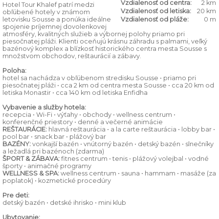
Vzdialenosť od centra:
2 km
Hotel Tour Khalef patrí medzi
Vzdialenosť od letiska:
20 km
obľúbené hotely v známom
letovisku Sousse a ponúka ideálne
Vzdialenosť od pláže:
0 m
spojenie príjemnej dovolenkovej
atmosféry, kvalitných služieb a výbornej polohy priamo pri
piesočnatej pláži. Klienti oceňujú krásnu záhradu s palmami, veľký
bazénový komplex a blízkosť historického centra mesta Sousse s
množstvom obchodov, reštaurácií a zábavy.
Poloha:
hotel sa nachádza v obľúbenom stredisku Sousse • priamo pri
piesočnatej pláži • cca 2 km od centra mesta Sousse • cca 20 km od
letiska Monastir • cca 140 km od letiska Enfidha
Vybavenie a služby hotela:
recepcia • Wi-Fi • výťahy • obchody • wellness centrum •
konferenčné priestory • denné a večerné animácie
REŠTAURÁCIE:
hlavná reštaurácia • a la carte reštaurácia • lobby bar •
pool bar • snack bar • plážový bar
BAZÉNY:
vonkajší bazén • vnútorný bazén • detský bazén • slnečníky
a ležadlá pri bazénoch (zdarma)
ŠPORT & ZÁBAVA:
fitnes centrum • tenis • plážový volejbal • vodné
športy • animačné programy
WELLNESS & SPA:
wellness centrum • sauna • hammam • masáže (za
poplatok) • kozmetické procedúry
Pre deti:
detský bazén • detské ihrisko • mini klub
Ubytovanie: