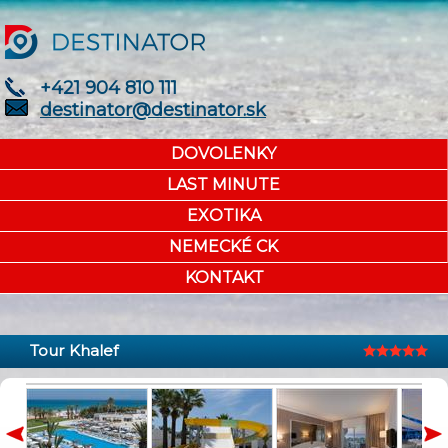
+421 904 810 111
destinator@destinator.sk
DOVOLENKY
LAST MINUTE
EXOTIKA
NEMECKÉ CK
KONTAKT
Tour Khalef