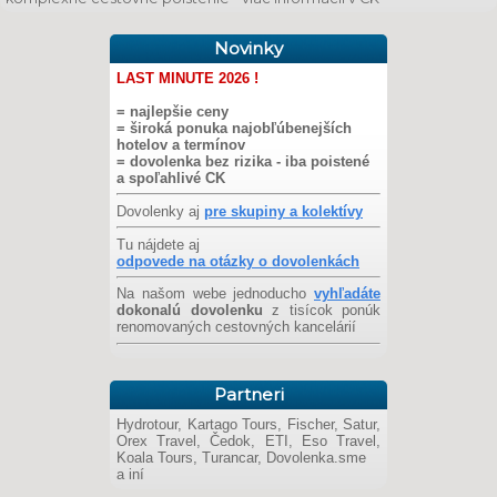
Novinky
LAST MINUTE 2026 !
= najlepšie ceny
= široká ponuka najobľúbenejších
hotelov a termínov
= dovolenka bez rizika - iba poistené
a spoľahlivé CK
Dovolenky aj
pre skupiny a kolektívy
Tu nájdete aj
odpovede na otázky o dovolenkách
Na našom webe jednoducho
vyhľadáte
dokonalú dovolenku
z tisícok ponúk
renomovaných cestovných kancelárií
Partneri
Hydrotour, Kartago Tours, Fischer, Satur,
Orex Travel, Čedok, ETI, Eso Travel,
Koala Tours, Turancar, Dovolenka.sme
a iní