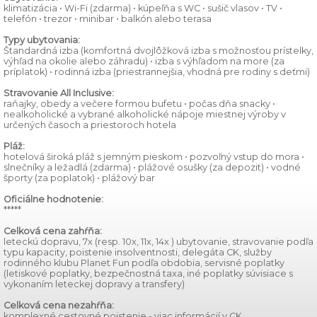
klimatizácia • Wi-Fi (zdarma) • kúpeľňa s WC • sušič vlasov • TV •
telefón • trezor • minibar • balkón alebo terasa
Typy ubytovania:
Štandardná izba (komfortná dvojlôžková izba s možnosťou prístelky,
výhľad na okolie alebo záhradu) • izba s výhľadom na more (za
príplatok) • rodinná izba (priestrannejšia, vhodná pre rodiny s deťmi)
Stravovanie
All Inclusive:
raňajky, obedy a večere formou bufetu • počas dňa snacky •
nealkoholické a vybrané alkoholické nápoje miestnej výroby v
určených časoch a priestoroch hotela
Pláž:
hotelová široká pláž s jemným pieskom • pozvoľný vstup do mora •
slnečníky a ležadlá (zdarma) • plážové osušky (za depozit) • vodné
športy (za poplatok) • plážový bar
Oficiálne hodnotenie:
*****
Celková cena zahŕňa:
leteckú dopravu, 7x (resp. 10x, 11x, 14x ) ubytovanie, stravovanie podľa
typu kapacity, poistenie insolventnosti, delegáta CK, služby
rodinného klubu Planet Fun podľa obdobia, servisné poplatky
(letiskové poplatky, bezpečnostná taxa, iné poplatky súvisiace s
vykonaním leteckej dopravy a transfery)
Celková cena nezahŕňa:
komplexné cestovné poistenie - viac informácií v CK