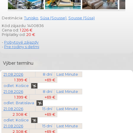
Destinácia:
Tunisko
,
Súsa (Sousse)
,
Sousse (Súsa)
Kód zájazdu: 1400836
Cena od:
1 226 €
Príplatky od:
20 €
-
Pobytové zájazdy
-
Pre rodiny s deťmi
Výber termínu
21.08.2026
8 dní
Last Minute
1 399 €
+69 €
odlet: Košice
21.08.2026
8 dní
Last Minute
1 399 €
+69 €
odlet: Bratislava
21.08.2026
15 dní
Last Minute
2 308 €
+69 €
odlet: Košice
21.08.2026
15 dní
Last Minute
2 308 €
+69 €