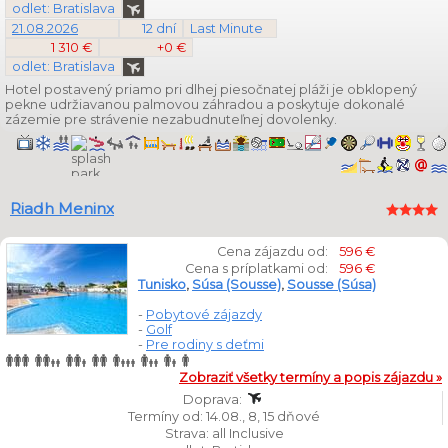
odlet: Bratislava
21.08.2026
12 dní
Last Minute
1 310 €
+0 €
odlet: Bratislava
Hotel postavený priamo pri dlhej piesočnatej pláži je obklopený
pekne udržiavanou palmovou záhradou a poskytuje dokonalé
zázemie pre strávenie nezabudnuteľnej dovolenky.
Riadh Meninx
Cena zájazdu od:
596 €
Cena s príplatkami od:
596 €
Tunisko
,
Súsa (Sousse)
,
Sousse (Súsa)
-
Pobytové zájazdy
-
Golf
-
Pre rodiny s deťmi
Zobraziť všetky termíny a popis zájazdu »
Doprava:
Termíny od: 14.08., 8, 15 dňové
Strava: all Inclusive