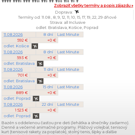
Zobraziť všetky termíny a popis zájazdu »
Doprava:
Termíny od: 11.08., 8, 9, 12, 11, 10, 15, 17, 19, 22, 29 dňové
Strava: all Inclusive
odlet: Bratislava, Košice, Poprad
11.08.2026
8 dní
Last Minute
592 €
+0 €
odlet: Košice
11.08.2026
8 dní
Last Minute
593 €
+0 €
odlet: Bratislava
11.08.2026
11 dní
Last Minute
701 €
+0 €
odlet: Bratislava
11.08.2026
15 dní
Last Minute
889 €
+0 €
odlet: Poprad
11.08.2026
22 dní
Last Minute
1 523 €
+0 €
odlet: Poprad
Bazén s oddelenou časťou pre deti (lehátka a slnečníky zadarmo).
Denné a večerné animačné programy. Plážový volejbal, tenisový
kurt (tenisové rakety za poplatok), stolný tenis, šípky a ďalšie