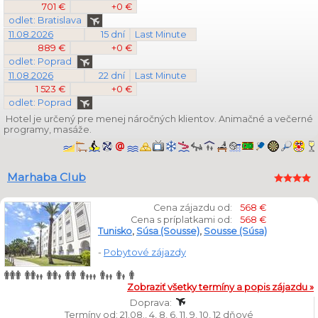
701 €
+0 €
odlet: Bratislava
11.08.2026
15 dní
Last Minute
889 €
+0 €
odlet: Poprad
11.08.2026
22 dní
Last Minute
1 523 €
+0 €
odlet: Poprad
Hotel je určený pre menej náročných klientov. Animačné a večerné
programy, masáže.
Marhaba Club
Cena zájazdu od:
568 €
Cena s príplatkami od:
568 €
Tunisko
,
Súsa (Sousse)
,
Sousse (Súsa)
-
Pobytové zájazdy
Zobraziť všetky termíny a popis zájazdu »
Doprava:
Termíny od: 21.08., 4, 8, 6, 11, 9, 10, 12 dňové