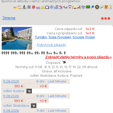
športové aktivity v rámci animačných programov.
Jinene
Cena zájazdu od:
543 €
Cena s príplatkami od:
543 €
Tunisko
,
Súsa (Sousse)
,
Sousse (Súsa)
-
Pobytové zájazdy
Zobraziť všetky termíny a popis zájazdu »
Doprava:
Termíny od: 11.08., 8, 9, 12, 11, 10, 15, 17, 19, 22, 29 dňové
Strava: all Inclusive
odlet: Bratislava, Košice, Poprad
11.08.2026
8 dní
Last Minute
592 €
+0 €
odlet: Košice
11.08.2026
8 dní
Last Minute
593 €
+0 €
odlet: Bratislava
11.08.2026
11 dní
Last Minute