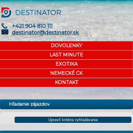
+421 904 810 111
destinator@destinator.sk
DOVOLENKY
LAST MINUTE
EXOTIKA
NEMECKÉ CK
KONTAKT
Hľadanie zájazdov