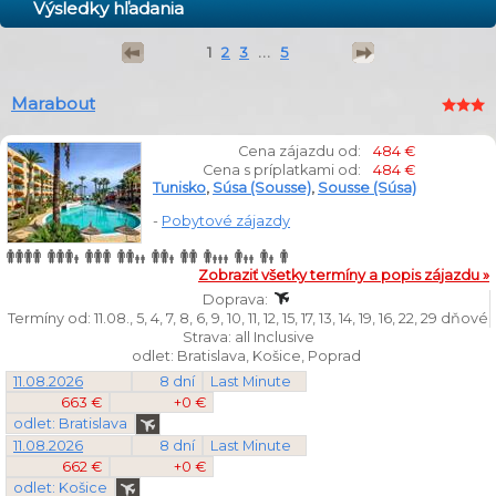
Výsledky hľadania
1
2
3
...
5
Marabout
Cena zájazdu od:
484 €
Cena s príplatkami od:
484 €
Tunisko
,
Súsa (Sousse)
,
Sousse (Súsa)
-
Pobytové zájazdy
Zobraziť všetky termíny a popis zájazdu »
Doprava:
Termíny od: 11.08., 5, 4, 7, 8, 6, 9, 10, 11, 12, 15, 17, 13, 14, 19, 16, 22, 29 dňové
Strava: all Inclusive
odlet: Bratislava, Košice, Poprad
11.08.2026
8 dní
Last Minute
663 €
+0 €
odlet: Bratislava
11.08.2026
8 dní
Last Minute
662 €
+0 €
odlet: Košice