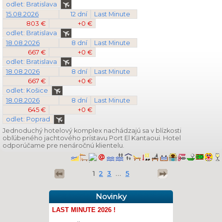
odlet: Bratislava
15.08.2026
12 dní
Last Minute
803 €
+0 €
odlet: Bratislava
18.08.2026
8 dní
Last Minute
667 €
+0 €
odlet: Bratislava
18.08.2026
8 dní
Last Minute
667 €
+0 €
odlet: Košice
18.08.2026
8 dní
Last Minute
645 €
+0 €
odlet: Poprad
Jednoduchý hotelový komplex nachádzajú sa v blízkosti
obľúbeného jachtového prístavu Port El Kantaoui. Hotel
odporúčame pre nenáročnú klientelu.
1
2
3
...
5
Novinky
LAST MINUTE 2026 !