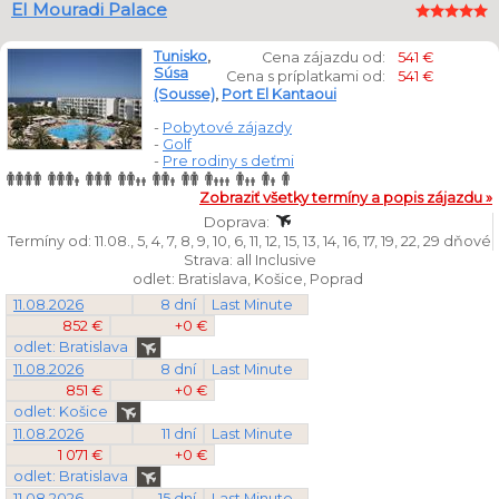
El Mouradi Palace
Tunisko
,
Cena zájazdu od:
541 €
Súsa
Cena s príplatkami od:
541 €
(Sousse)
,
Port El Kantaoui
-
Pobytové zájazdy
-
Golf
-
Pre rodiny s deťmi
Zobraziť všetky termíny a popis zájazdu »
Doprava:
Termíny od: 11.08., 5, 4, 7, 8, 9, 10, 6, 11, 12, 15, 13, 14, 16, 17, 19, 22, 29 dňové
Strava: all Inclusive
odlet: Bratislava, Košice, Poprad
11.08.2026
8 dní
Last Minute
852 €
+0 €
odlet: Bratislava
11.08.2026
8 dní
Last Minute
851 €
+0 €
odlet: Košice
11.08.2026
11 dní
Last Minute
1 071 €
+0 €
odlet: Bratislava
11.08.2026
15 dní
Last Minute