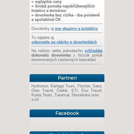
= najlepšie ceny
= široká ponuka najobľúbenejších
hotelov a termínov
= dovolenka bez rizika - iba poistené
a spoľahlivé CK
Dovolenky aj
pre skupiny a kolektívy
Tu nájdete aj
odpovede na otázky o dovolenkách
Na našom webe jednoducho
vyhľadáte
dokonalú dovolenku
z tisícok ponúk
renomovaných cestovných kancelárií
Partneri
Hydrotour, Kartago Tours, Fischer, Satur,
Orex Travel, Čedok, ETI, Eso Travel,
Koala Tours, Turancar, Dovolenka.sme
a iní
Facebook