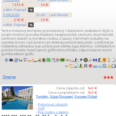
1 333 €
+0 €
odlet: Poprad
11.08.2026
22 dní
Last Minute
2 112 €
+0 €
odlet: Poprad
Tento hotelový komplex je postavený v klasickom arabskom štýle a
svojim hosťom ponúka thalasso-terapeutické centrum, kozmetické
centrum, bazén a morskou vodou, 2 sauny, hammam a služby na
vysokej úrovni. Leží priamo pri krásnej piesočnatej pláži, od ktorej je
oddelený záhradou a je určený pre všetky typy klientov. Vzhľadom k
polohe hotela, hneď oproti golfovému ihrisku, odporúčame rezort
aj milovníkom golfu.
Jinene
Cena zájazdu od:
543 €
Cena s príplatkami od:
543 €
Tunisko
,
Súsa (Sousse)
,
Sousse (Súsa)
-
Pobytové zájazdy
-
Golf
-
Pre rodiny s deťmi