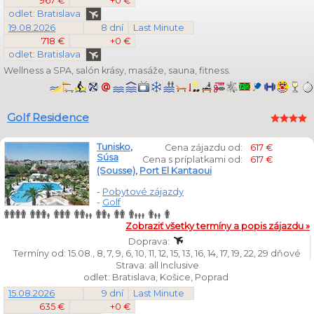
967 €
+0 €
odlet: Bratislava
19.08.2026
8 dní
Last Minute
718 €
+0 €
odlet: Bratislava
Wellness a SPA, salón krásy, masáže, sauna, fitness.
Golf Residence
Tunisko
,
Cena zájazdu od:
617 €
Súsa
Cena s príplatkami od:
617 €
(Sousse)
,
Port El Kantaoui
-
Pobytové zájazdy
-
Golf
Zobraziť všetky termíny a popis zájazdu »
Doprava:
Termíny od: 15.08., 8, 7, 9, 6, 10, 11, 12, 15, 13, 16, 14, 17, 19, 22, 29 dňové
Strava: all Inclusive
odlet: Bratislava, Košice, Poprad
15.08.2026
9 dní
Last Minute
635 €
+0 €