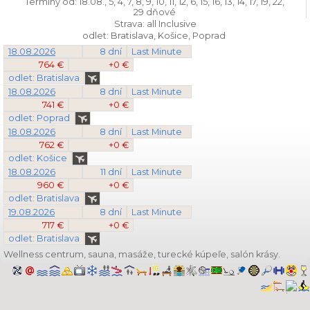
Termíny od: 18.08., 5, 4, 7, 8, 9, 10, 11, 12, 6, 15, 16, 13, 14, 17, 19, 22,
29 dňové
Strava: all Inclusive
odlet: Bratislava, Košice, Poprad
18.08.2026
8 dní
Last Minute
764 €
+0 €
odlet: Bratislava
18.08.2026
8 dní
Last Minute
741 €
+0 €
odlet: Poprad
18.08.2026
8 dní
Last Minute
762 €
+0 €
odlet: Košice
18.08.2026
11 dní
Last Minute
960 €
+0 €
odlet: Bratislava
19.08.2026
8 dní
Last Minute
717 €
+0 €
odlet: Bratislava
Wellness centrum, sauna, masáže, turecké kúpeľe, salón krásy.