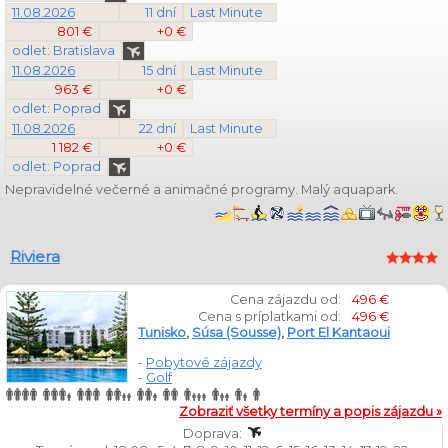
11.08.2026
11 dní
Last Minute
801 €
+0 €
odlet: Bratislava
11.08.2026
15 dní
Last Minute
963 €
+0 €
odlet: Poprad
11.08.2026
22 dní
Last Minute
1 182 €
+0 €
odlet: Poprad
Nepravidelné večerné a animačné programy. Malý aquapark.
Riviera
Cena zájazdu od:
496 €
Cena s príplatkami od:
496 €
Tunisko
,
Súsa (Sousse)
,
Port El Kantaoui
-
Pobytové zájazdy
-
Golf
Zobraziť všetky termíny a popis zájazdu »
Doprava: