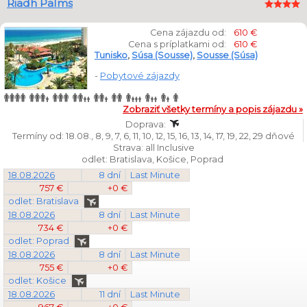
Riadh Palms
Cena zájazdu od:
610 €
Cena s príplatkami od:
610 €
Tunisko
,
Súsa (Sousse)
,
Sousse (Súsa)
-
Pobytové zájazdy
Zobraziť všetky termíny a popis zájazdu »
Doprava:
Termíny od: 18.08., 8, 9, 7, 6, 11, 10, 12, 15, 16, 13, 14, 17, 19, 22, 29 dňové
Strava: all Inclusive
odlet: Bratislava, Košice, Poprad
18.08.2026
8 dní
Last Minute
757 €
+0 €
odlet: Bratislava
18.08.2026
8 dní
Last Minute
734 €
+0 €
odlet: Poprad
18.08.2026
8 dní
Last Minute
755 €
+0 €
odlet: Košice
18.08.2026
11 dní
Last Minute