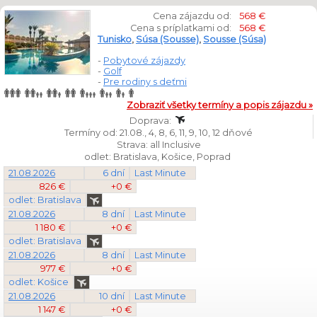
Cena zájazdu od:
568 €
Cena s príplatkami od:
568 €
Tunisko
,
Súsa (Sousse)
,
Sousse (Súsa)
-
Pobytové zájazdy
-
Golf
-
Pre rodiny s deťmi
Zobraziť všetky termíny a popis zájazdu »
Doprava:
Termíny od: 21.08., 4, 8, 6, 11, 9, 10, 12 dňové
Strava: all Inclusive
odlet: Bratislava, Košice, Poprad
21.08.2026
6 dní
Last Minute
826 €
+0 €
odlet: Bratislava
21.08.2026
8 dní
Last Minute
1 180 €
+0 €
odlet: Bratislava
21.08.2026
8 dní
Last Minute
977 €
+0 €
odlet: Košice
21.08.2026
10 dní
Last Minute
1 147 €
+0 €