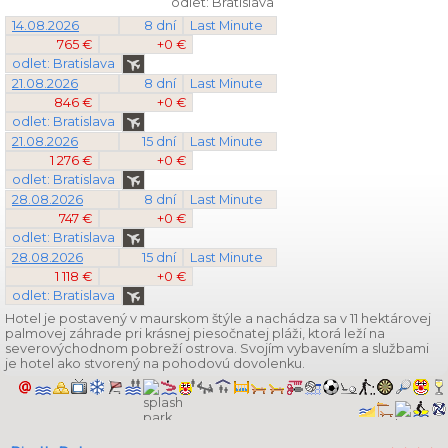
odlet: Bratislava
14.08.2026
8 dní
Last Minute
765 €
+0 €
odlet: Bratislava
21.08.2026
8 dní
Last Minute
846 €
+0 €
odlet: Bratislava
21.08.2026
15 dní
Last Minute
1 276 €
+0 €
odlet: Bratislava
28.08.2026
8 dní
Last Minute
747 €
+0 €
odlet: Bratislava
28.08.2026
15 dní
Last Minute
1 118 €
+0 €
odlet: Bratislava
Hotel je postavený v maurskom štýle a nachádza sa v 11 hektárovej
palmovej záhrade pri krásnej piesočnatej pláži, ktorá leží na
severovýchodnom pobreží ostrova. Svojím vybavením a službami
je hotel ako stvorený na pohodovú dovolenku.