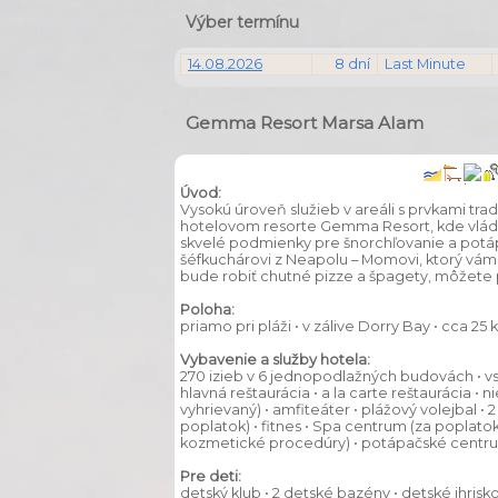
Výber termínu
14.08.2026
8 dní
Last Minute
Gemma Resort Marsa Alam
Úvod:
Vysokú úroveň služieb v areáli s prvkami trad
hotelovom resorte Gemma Resort, kde vládn
skvelé podmienky pre šnorchľovanie a potápa
šéfkuchárovi z Neapolu – Momovi, ktorý 
bude robiť chutné pizze a špagety, môžete p
Poloha:
priamo pri pláži • v zálive Dorry Bay • cca 2
Vybavenie a služby hotela:
270 izieb v 6 jednopodlažných budovách • vs
hlavná reštaurácia • a la carte reštaurácia • 
vyhrievaný) • amfiteáter • plážový volejbal • 2 
poplatok) • fitnes • Spa centrum (za poplatok
kozmetické procedúry) • potápačské centru
Pre deti:
detský klub • 2 detské bazény • detské ihrisko