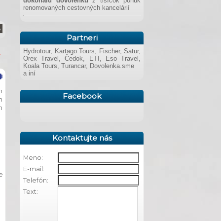
dokonalú dovolenku
z tisícok ponúk
renomovaných cestovných kancelárií
Partneri
Hydrotour, Kartago Tours, Fischer, Satur,
Orex Travel, Čedok, ETI, Eso Travel,
Koala Tours, Turancar, Dovolenka.sme
a iní
m
Facebook
m
m
Kontaktujte nás
Meno:
E-mail:
e
Telefón:
Text: