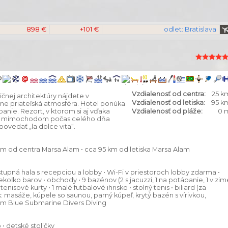
898 €
+101 €
odlet: Bratislava
Vzdialenosť od centra:
25 k
ičnej architektúry nájdete v
Vzdialenosť od letiska:
95 k
e priateľská atmosféra. Hotel ponúka
nie. Rezort, v ktorom si aj vďaka
Vzdialenosť od pláže:
0 
vám mimochodom počas celého dňa
ovedať „la dolce vita“.
5 km od centra Marsa Alam • cca 95 km od letiska Marsa Alam
tupná hala s recepciou a lobby • Wi-Fi v priestoroch lobby zdarma •
niekoľko barov • obchody • 9 bazénov (2 s jacuzzi, 1 na potápanie, 1 v zim
tenisové kurty • 1 malé futbalové ihrisko • stolný tenis • biliard (za
: masáže, kúpele so saunou, parný kúpeľ, krytý bazén s vírivkou,
m Blue Submarine Divers Diving
 • detské stoličky