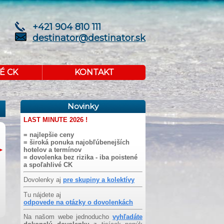
+421 904 810 111
destinator@destinator.sk
É CK
KONTAKT
Novinky
LAST MINUTE 2026 !
= najlepšie ceny
= široká ponuka najobľúbenejších
hotelov a termínov
= dovolenka bez rizika - iba poistené
a spoľahlivé CK
Dovolenky aj
pre skupiny a kolektívy
Tu nájdete aj
odpovede na otázky o dovolenkách
Na našom webe jednoducho
vyhľadáte