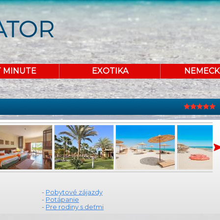
T MINUTE
EXOTIKA
NEMECK
-
Pobytové zájazdy
-
Potápanie
-
Pre rodiny s deťmi