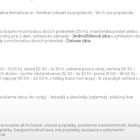
uálna klimatizácia • minibar (obsah za poplatok) • Wi-Fi (za poplatok) •
na bazén možnosťou dvoch prísteliek (55 m2, manželská posteľ alebo
odný pre 2 deti, výhľad do záhrady •
Jednolôžková izba
s výhľadom d
y s možnosťou dvoch prísteliek •
Deluxe izba
0 – 11:00 h), obed (12:30 – 14:30 h, vrátane piva a vína), večera (19:30 –
stolov • rýchle občerstvenie (12:30 – 14:30 h) • pizza (11:00 – 18:00 h) •
nápoje (10:00 – 24:00 h, v lobby bare non stop) • 1x za pobyt večera v 
rúčame obuv do vody) • ležadlá a slnečníky (zdarma) • plážový bar
ravovanie all inclusive, vízové poplatky, poistenie insolventnosti, služb
oplatky, bezpečnostná taxa, iné poplatky súvisiace s vykonaním
tok