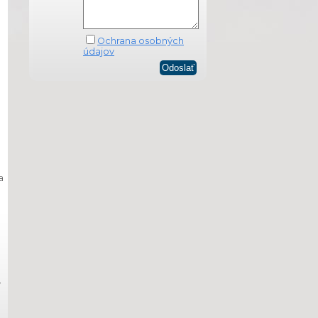
Ochrana osobných
údajov
o
a
y