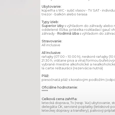
Ubytovanie:
kúpeľňa s WC • sušič vlasov • TV SAT • individ
trezor • balkón alebo terasa
Typy izieb:
Superior
izby
s výhľadom do záhrady alebo 
oddelené lôžka, prístelka rozkladací gauč vh
záhrady •
Rodinná izba
s výhľadom do záhrad
Stravovanie:
All inclusive
All Inclusive:
raňajky (07:00 – 10:00 h), neskoré raňajky (10:0
21:30 h, vrátane piva a vína) formou bufetových 
vybrané miestne alkoholické a nealkoholické 
la carte reštaurácii (rezervácia nutná)
Pláž:
piesočnatá pláž s koralovým podložím (odpo
Oficiálne hodnotenie:
*****
Celková cena zahŕňa:
letecká doprava, 7x (resp. 14x) ubytovanie, st
delegáta CK, servisné poplatky (letiskové p
leteckej dopravy a transfery), palivový prípla