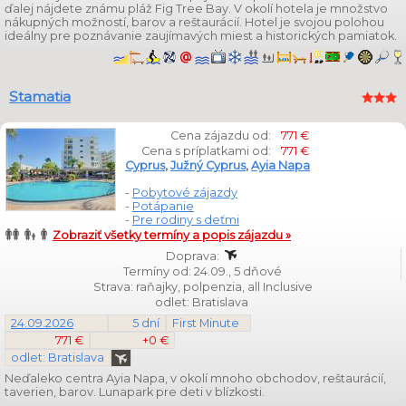
ďalej nájdete známu pláž Fig Tree Bay. V okolí hotela je množstvo
nákupných možností, barov a reštaurácií. Hotel je svojou polohou
ideálny pre poznávanie zaujímavých miest a historických pamiatok.
Stamatia
Cena zájazdu od:
771 €
Cena s príplatkami od:
771 €
Cyprus
,
Južný Cyprus
,
Ayia Napa
-
Pobytové zájazdy
-
Potápanie
-
Pre rodiny s deťmi
Zobraziť všetky termíny a popis zájazdu »
Doprava:
Termíny od: 24.09., 5 dňové
Strava: raňajky, polpenzia, all Inclusive
odlet: Bratislava
24.09.2026
5 dní
First Minute
771 €
+0 €
odlet: Bratislava
Neďaleko centra Ayia Napa, v okolí mnoho obchodov, reštaurácií,
taverien, barov. Lunapark pre deti v blízkosti.