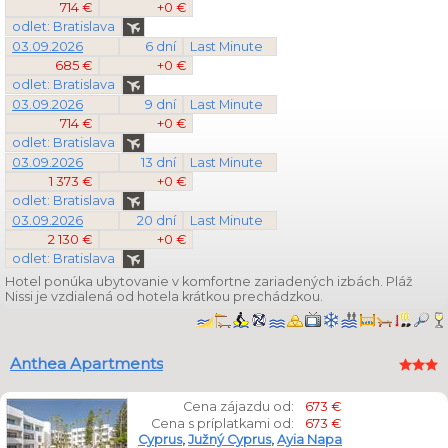
714 €
+0 €
odlet: Bratislava
03.09.2026
6 dní
Last Minute
685 €
+0 €
odlet: Bratislava
03.09.2026
9 dní
Last Minute
714 €
+0 €
odlet: Bratislava
03.09.2026
13 dní
Last Minute
1 373 €
+0 €
odlet: Bratislava
03.09.2026
20 dní
Last Minute
2 130 €
+0 €
odlet: Bratislava
Hotel ponúka ubytovanie v komfortne zariadených izbách. Pláž
Nissi je vzdialená od hotela krátkou prechádzkou.
Anthea Apartments
Cena zájazdu od:
673 €
Cena s príplatkami od:
673 €
Cyprus
,
Južný Cyprus
,
Ayia Napa