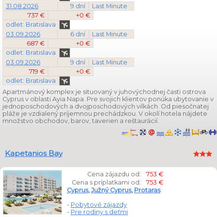
31.08.2026
9 dní
Last Minute
737 €
+0 €
odlet: Bratislava
03.09.2026
6 dní
Last Minute
687 €
+0 €
odlet: Bratislava
03.09.2026
9 dní
Last Minute
719 €
+0 €
odlet: Bratislava
Apartmánový komplex je situovaný v juhovýchodnej časti ostrova
Cyprus v oblasti Ayia Napa. Pre svojich klientov ponúka ubytovanie v
jednoposchodových a dvojposchodových vilkách. Od piesočnatej
pláže je vzdialený príjemnou prechádzkou. V okolí hotela nájdete
množstvo obchodov, barov, taverien a reštaurácií.
Kapetanios Bay
Cena zájazdu od:
753 €
Cena s príplatkami od:
753 €
Cyprus
,
Južný Cyprus
,
Protaras
-
Pobytové zájazdy
-
Pre rodiny s deťmi