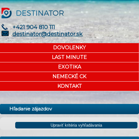
+421 904 810 111
destinator@destinator.sk
DOVOLENKY
LAST MINUTE
EXOTIKA
NEMECKÉ CK
KONTAKT
Hľadanie zájazdov