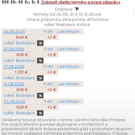
Zobraziť všetky termíny a popis zájazdu »
Doprava:
Termíny od: 24.08., 8, 9, 13, 12 dňové
Strava: polpenzia, plná penzia, all Inclusive
odlet: Bratislava, Košice
24.08.2026
9 dní
Last Minute
848 €
+0 €
odlet: Bratislava
27.08.2026
9 dní
Last Minute
828 €
+0 €
odlet: Bratislava
27.08.2026
13 dní
Last Minute
1 057 €
+0 €
odlet: Bratislava
31.08.2026
9 dní
Last Minute
828 €
+0 €
odlet: Bratislava
03.09.2026
9 dní
Last Minute
828 €
+0 €
odlet: Bratislava
Obľúbený hotel je situovaný v centre rušného letoviska Protaras.
Pre svojich klientov ponúka ubytovanie v moderných a
priestranných izbách. Krásna piesočnatá pláž s pozvoľným vstupom
do mora je vzdialená od hotela príjemnou prechádzkou. O kúsok