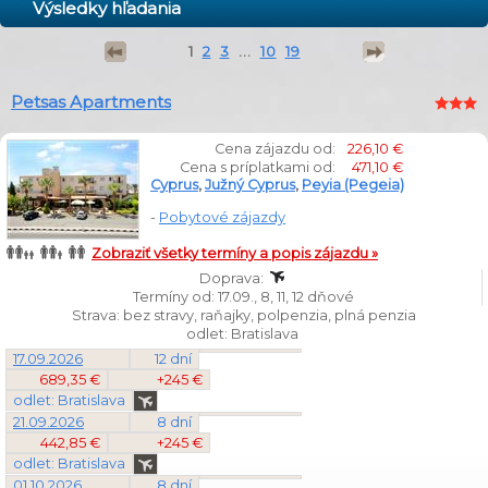
Výsledky hľadania
1
2
3
...
10
19
Petsas Apartments
Cena zájazdu od:
226,10 €
Cena s príplatkami od:
471,10 €
Cyprus
,
Južný Cyprus
,
Peyia (Pegeia)
-
Pobytové zájazdy
Zobraziť všetky termíny a popis zájazdu »
Doprava:
Termíny od: 17.09., 8, 11, 12 dňové
Strava: bez stravy, raňajky, polpenzia, plná penzia
odlet: Bratislava
17.09.2026
12 dní
689,35 €
+245 €
odlet: Bratislava
21.09.2026
8 dní
442,85 €
+245 €
odlet: Bratislava
01.10.2026
8 dní