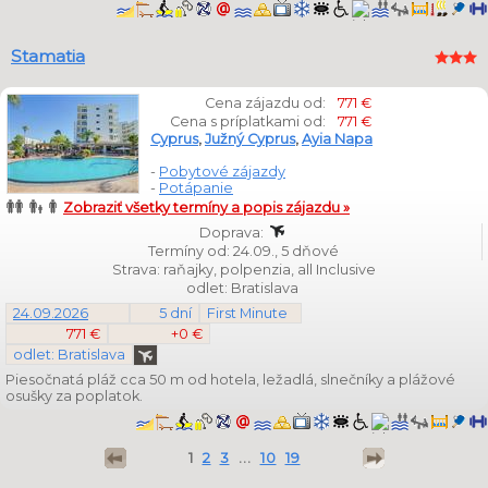
Stamatia
Cena zájazdu od:
771 €
Cena s príplatkami od:
771 €
Cyprus
,
Južný Cyprus
,
Ayia Napa
-
Pobytové zájazdy
-
Potápanie
Zobraziť všetky termíny a popis zájazdu »
Doprava:
Termíny od: 24.09., 5 dňové
Strava: raňajky, polpenzia, all Inclusive
odlet: Bratislava
24.09.2026
5 dní
First Minute
771 €
+0 €
odlet: Bratislava
Piesočnatá pláž cca 50 m od hotela, ležadlá, slnečníky a plážové
osušky za poplatok.
1
2
3
...
10
19