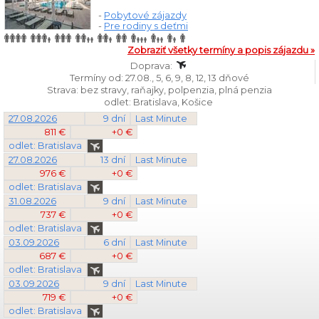
-
Pobytové zájazdy
-
Pre rodiny s deťmi
Zobraziť všetky termíny a popis zájazdu »
Doprava:
Termíny od: 27.08., 5, 6, 9, 8, 12, 13 dňové
Strava: bez stravy, raňajky, polpenzia, plná penzia
odlet: Bratislava, Košice
27.08.2026
9 dní
Last Minute
811 €
+0 €
odlet: Bratislava
27.08.2026
13 dní
Last Minute
976 €
+0 €
odlet: Bratislava
31.08.2026
9 dní
Last Minute
737 €
+0 €
odlet: Bratislava
03.09.2026
6 dní
Last Minute
687 €
+0 €
odlet: Bratislava
03.09.2026
9 dní
Last Minute
719 €
+0 €
odlet: Bratislava