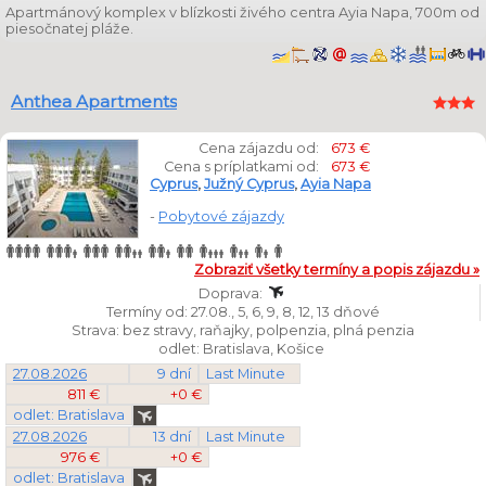
Apartmánový komplex v blízkosti živého centra Ayia Napa, 700m od
piesočnatej pláže.
Anthea Apartments
Cena zájazdu od:
673 €
Cena s príplatkami od:
673 €
Cyprus
,
Južný Cyprus
,
Ayia Napa
-
Pobytové zájazdy
Zobraziť všetky termíny a popis zájazdu »
Doprava:
Termíny od: 27.08., 5, 6, 9, 8, 12, 13 dňové
Strava: bez stravy, raňajky, polpenzia, plná penzia
odlet: Bratislava, Košice
27.08.2026
9 dní
Last Minute
811 €
+0 €
odlet: Bratislava
27.08.2026
13 dní
Last Minute
976 €
+0 €
odlet: Bratislava