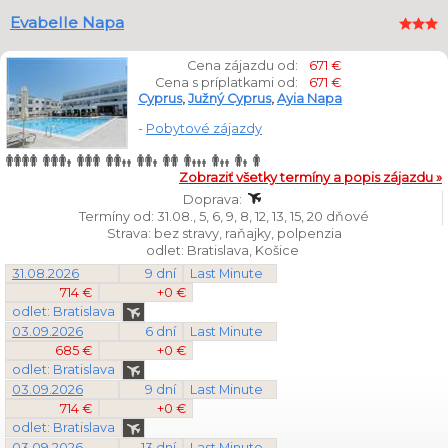
Evabelle Napa
Cena zájazdu od:
671 €
Cena s príplatkami od:
671 €
Cyprus
,
Južný Cyprus
,
Ayia Napa
-
Pobytové zájazdy
Zobraziť všetky termíny a popis zájazdu »
Doprava:
Termíny od: 31.08., 5, 6, 9, 8, 12, 13, 15, 20 dňové
Strava: bez stravy, raňajky, polpenzia
odlet: Bratislava, Košice
31.08.2026
9 dní
Last Minute
714 €
+0 €
odlet: Bratislava
03.09.2026
6 dní
Last Minute
685 €
+0 €
odlet: Bratislava
03.09.2026
9 dní
Last Minute
714 €
+0 €
odlet: Bratislava
03.09.2026
13 dní
Last Minute