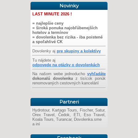
Novinky
LAST MINUTE 2026 !
= najlepšie ceny
= široká ponuka najobľúbenejších
hotelov a termínov
= dovolenka bez rizika - iba poistené
a spoľahlivé CK
Dovolenky aj
pre skupiny a kolektívy
Tu nájdete aj
odpovede na otázky o dovolenkách
Na našom webe jednoducho
vyhľadáte
dokonalú dovolenku
z tisícok ponúk
renomovaných cestovných kancelárií
Partneri
Hydrotour, Kartago Tours, Fischer, Satur,
Orex Travel, Čedok, ETI, Eso Travel,
Koala Tours, Turancar, Dovolenka.sme
a iní