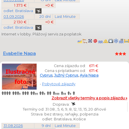
1 373 €
+0 €
odlet: Bratislava
03.09.2026
20 dní
Last Minute
2 130 €
+0 €
odlet: Bratislava
Internet v lobby. Plážový servis za poplatok.
Evabelle Napa
Cena zájazdu od:
671 €
Cena s príplatkami od:
671 €
Cyprus
,
Južný Cyprus
,
Ayia Napa
-
Pobytové zájazdy
Zobraziť všetky termíny a popis zájazdu »
Doprava:
Termíny od: 31.08., 5, 6, 9, 8, 12, 13, 15, 20 dňové
Strava: bez stravy, raňajky, polpenzia
odlet: Bratislava, Košice
31.08.2026
9 dní
Last Minute