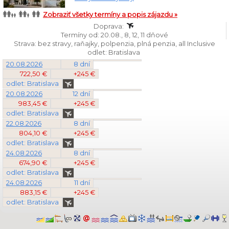
Zobraziť všetky termíny a popis zájazdu »
Doprava:
Termíny od: 20.08., 8, 12, 11 dňové
Strava: bez stravy, raňajky, polpenzia, plná penzia, all Inclusive
odlet: Bratislava
20.08.2026
8 dní
722,50 €
+245 €
odlet: Bratislava
20.08.2026
12 dní
983,45 €
+245 €
odlet: Bratislava
22.08.2026
8 dní
804,10 €
+245 €
odlet: Bratislava
24.08.2026
8 dní
674,90 €
+245 €
odlet: Bratislava
24.08.2026
11 dní
883,15 €
+245 €
odlet: Bratislava