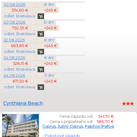
20.08.2026
8 dní
574,60 €
+245 €
odlet: Bratislava
20.08.2026
12 dní
750,55 €
+245 €
odlet: Bratislava
22.08.2026
8 dní
663,85 €
+245 €
odlet: Bratislava
24.08.2026
8 dní
526,15 €
+245 €
odlet: Bratislava
24.08.2026
11 dní
671,50 €
+245 €
odlet: Bratislava
Cynthiana Beach
Cena zájazdu od:
341,70 €
Cena s príplatkami od:
586,70 €
Cyprus
,
Južný Cyprus
,
Paphos (Pafos)
-
Pobytové zájazdy