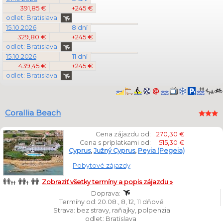
391,85 €
+245 €
odlet: Bratislava
15.10.2026
8 dní
329,80 €
+245 €
odlet: Bratislava
15.10.2026
11 dní
439,45 €
+245 €
odlet: Bratislava
Corallia Beach
Cena zájazdu od:
270,30 €
Cena s príplatkami od:
515,30 €
Cyprus
,
Južný Cyprus
,
Peyia (Pegeia)
-
Pobytové zájazdy
Zobraziť všetky termíny a popis zájazdu »
Doprava:
Termíny od: 20.08., 8, 12, 11 dňové
Strava: bez stravy, raňajky, polpenzia
odlet: Bratislava