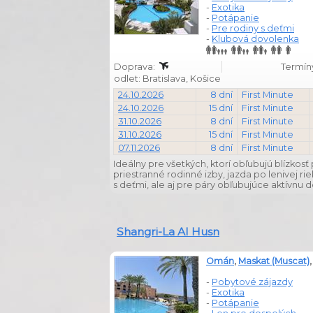
-
Exotika
-
Potápanie
-
Pre rodiny s deťmi
-
Klubová dovolenka
Doprava:
Termíny
odlet: Bratislava, Košice
24.10.2026
8 dní
First Minute
24.10.2026
15 dní
First Minute
31.10.2026
8 dní
First Minute
31.10.2026
15 dní
First Minute
07.11.2026
8 dní
First Minute
Ideálny pre všetkých, ktorí obľubujú blízkosť 
priestranné rodinné izby, jazda po lenivej r
s deťmi, ale aj pre páry obľubujúce aktívnu 
Shangri-La Al Husn
Omán
,
Maskat (Muscat)
-
Pobytové zájazdy
-
Exotika
-
Potápanie