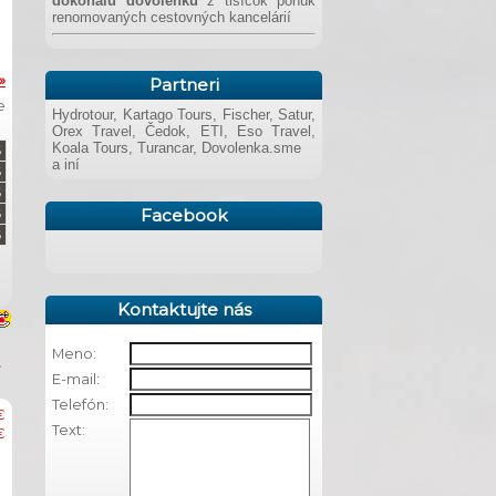
dokonalú dovolenku
z tisícok ponúk
renomovaných cestovných kancelárií
»
Partneri
e
Hydrotour, Kartago Tours, Fischer, Satur,
Orex Travel, Čedok, ETI, Eso Travel,
Koala Tours, Turancar, Dovolenka.sme
a iní
Facebook
Kontaktujte nás
Meno:
E-mail:
Telefón:
€
Text:
€