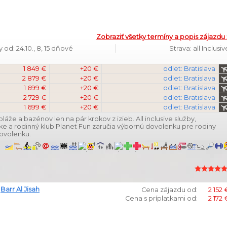
Zobraziť všetky termíny a popis zájazdu 
 od: 24.10., 8, 15 dňové
Strava: all Inclusiv
1 849 €
+20 €
odlet: Bratislava
2 879 €
+20 €
odlet: Bratislava
1 699 €
+20 €
odlet: Bratislava
2 729 €
+20 €
odlet: Bratislava
1 699 €
+20 €
odlet: Bratislava
pláže a bazénov len na pár krokov z izieb. All inclusive služby,
ieke a rodinný klub Planet Fun zaručia výbornú dovolenku pre rodiny
dovolenku.
,
Barr Al Jisah
Cena zájazdu od:
2 152 
Cena s príplatkami od:
2 172 