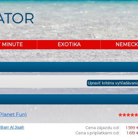
T MINUTE
EXOTIKA
NEMECK
(Planet Fun)
,
Barr Al Jisah
Cena zájazdu od:
1 599 
Cena s príplatkami od:
1 619 