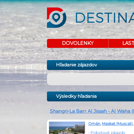
DOVOLENKY
LAS
Hľadanie zájazdov
Výsledky hľadania
Shangri-La Barr Al Jissah - Al Waha 
Omán
,
Maskat (Muscat)
-
Pobytové zájazdy