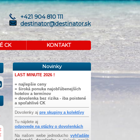
+421 904 810 111
destinator@destinator.sk
É CK
KONTAKT
Novinky
LAST MINUTE 2026 !
= najlepšie ceny
= široká ponuka najobľúbenejších
hotelov a termínov
= dovolenka bez rizika - iba poistené
a spoľahlivé CK
Dovolenky aj
pre skupiny a kolektívy
Tu nájdete aj
odpovede na otázky o dovolenkách
€
€
Na našom webe jednoducho
vyhľadáte