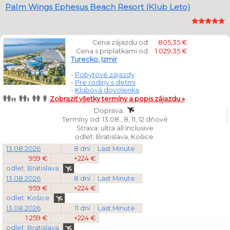
Palm Wings Ephesus Beach Resort (Klub Leto)
Cena zájazdu od:
805,35 €
Cena s príplatkami od:
1 029,35 €
Turecko
,
Izmir
-
Pobytové zájazdy
-
Pre rodiny s deťmi
-
Klubová dovolenka
Zobraziť všetky termíny a popis zájazdu »
Doprava:
Termíny od: 13.08., 8, 11, 12 dňové
Strava: ultra all Inclusive
odlet: Bratislava, Košice
13.08.2026
8 dní
Last Minute
959 €
+224 €
odlet: Bratislava
13.08.2026
8 dní
Last Minute
959 €
+224 €
odlet: Košice
13.08.2026
11 dní
Last Minute
1 259 €
+224 €
odlet: Bratislava