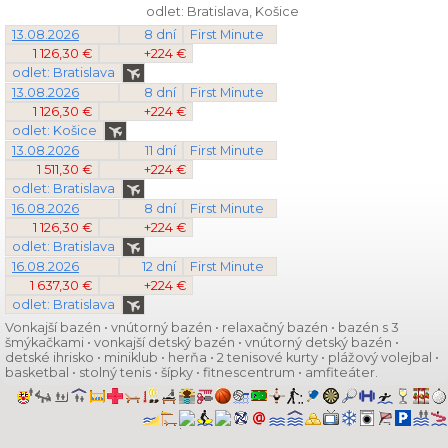
odlet: Bratislava, Košice
13.08.2026
8 dní
First Minute
1 126,30 €
+224 €
odlet: Bratislava
13.08.2026
8 dní
First Minute
1 126,30 €
+224 €
odlet: Košice
13.08.2026
11 dní
First Minute
1 511,30 €
+224 €
odlet: Bratislava
16.08.2026
8 dní
First Minute
1 126,30 €
+224 €
odlet: Bratislava
16.08.2026
12 dní
First Minute
1 637,30 €
+224 €
odlet: Bratislava
Vonkajší bazén • vnútorný bazén • relaxačný bazén • bazén s 3
šmýkačkami • vonkajší detský bazén • vnútorný detský bazén •
detské ihrisko • miniklub • herňa • 2 tenisové kurty • plážový volejbal •
basketbal • stolný tenis • šípky • fitnescentrum • amfiteáter.