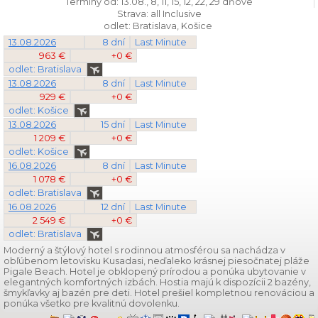
Termíny od: 13.08., 8, 11, 15, 12, 22, 29 dňové
Strava: all Inclusive
odlet: Bratislava, Košice
13.08.2026
8 dní
Last Minute
963 €
+0 €
odlet: Bratislava
13.08.2026
8 dní
Last Minute
929 €
+0 €
odlet: Košice
13.08.2026
15 dní
Last Minute
1 209 €
+0 €
odlet: Košice
16.08.2026
8 dní
Last Minute
1 078 €
+0 €
odlet: Bratislava
16.08.2026
12 dní
Last Minute
2 549 €
+0 €
odlet: Bratislava
Moderný a štýlový hotel s rodinnou atmosférou sa nachádza v
obľúbenom letovisku Kusadasi, neďaleko krásnej piesočnatej pláže
Pigale Beach. Hotel je obklopený prírodou a ponúka ubytovanie v
elegantných komfortných izbách. Hostia majú k dispozícii 2 bazény,
šmykľavky aj bazén pre deti. Hotel prešiel kompletnou renováciou a
ponúka všetko pre kvalitnú dovolenku.