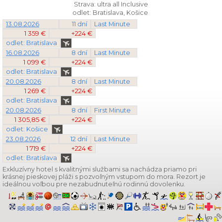
Strava: ultra all Inclusive
odlet: Bratislava, Košice
13.08.2026
11 dní
Last Minute
1 359 €
+224 €
odlet: Bratislava
16.08.2026
8 dní
Last Minute
1 099 €
+224 €
odlet: Bratislava
20.08.2026
8 dní
Last Minute
1 269 €
+224 €
odlet: Bratislava
20.08.2026
8 dní
First Minute
1 305,85 €
+224 €
odlet: Košice
23.08.2026
12 dní
Last Minute
1 719 €
+224 €
odlet: Bratislava
Exkluzívny hotel s kvalitnými službami sa nachádza priamo pri
krásnej pieskovej pláži s pozvoľným vstupom do mora. Rezort je
ideálnou voľbou pre nezabudnuteľnú rodinnú dovolenku.