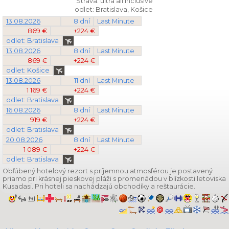
Strava: ultra all Inclusive
odlet: Bratislava, Košice
13.08.2026
8 dní
Last Minute
869 €
+224 €
odlet: Bratislava
13.08.2026
8 dní
Last Minute
869 €
+224 €
odlet: Košice
13.08.2026
11 dní
Last Minute
1 169 €
+224 €
odlet: Bratislava
16.08.2026
8 dní
Last Minute
919 €
+224 €
odlet: Bratislava
20.08.2026
8 dní
Last Minute
1 089 €
+224 €
odlet: Bratislava
Obľúbený hotelový rezort s príjemnou atmosférou je postavený
priamo pri krásnej pieskovej pláži s promenádou v blízkosti letoviska
Kusadasi. Pri hoteli sa nachádzajú obchodíky a reštaurácie.