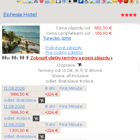
Ephesia Hotel
Cena zájazdu od:
692,30 €
Cena s príplatkami od:
916,30 €
Turecko
,
Izmir
-
Pobytové zájazdy
-
Pre rodiny s deťmi
Zobraziť všetky termíny a popis zájazdu »
Doprava:
Termíny od: 13.08., 8, 11, 12 dňové
Strava: all Inclusive
odlet: Bratislava, Košice
13.08.2026
8 dní
First Minute
986,30 €
+224 €
odlet: Bratislava
13.08.2026
8 dní
First Minute
986,30 €
+224 €
odlet: Košice
13.08.2026
11 dní
First Minute
1 301,30 €
+224 €
odlet: Bratislava