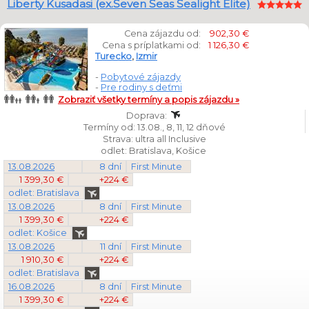
Liberty Kusadasi (ex.Seven Seas Sealight Elite)
Cena zájazdu od:
902,30 €
Cena s príplatkami od:
1 126,30 €
Turecko
,
Izmir
-
Pobytové zájazdy
-
Pre rodiny s deťmi
Zobraziť všetky termíny a popis zájazdu »
Doprava:
Termíny od: 13.08., 8, 11, 12 dňové
Strava: ultra all Inclusive
odlet: Bratislava, Košice
13.08.2026
8 dní
First Minute
1 399,30 €
+224 €
odlet: Bratislava
13.08.2026
8 dní
First Minute
1 399,30 €
+224 €
odlet: Košice
13.08.2026
11 dní
First Minute
1 910,30 €
+224 €
odlet: Bratislava
16.08.2026
8 dní
First Minute
1 399,30 €
+224 €