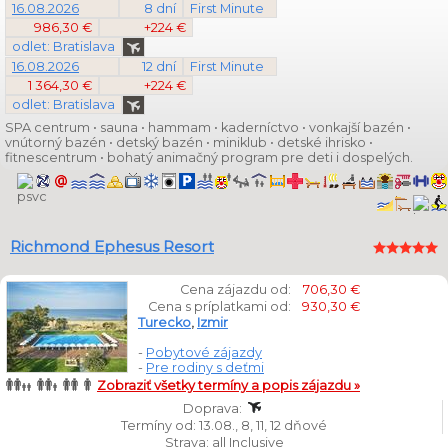
16.08.2026
8 dní
First Minute
986,30 €
+224 €
odlet: Bratislava
16.08.2026
12 dní
First Minute
1 364,30 €
+224 €
odlet: Bratislava
SPA centrum • sauna • hammam • kaderníctvo • vonkajší bazén •
vnútorný bazén • detský bazén • miniklub • detské ihrisko •
fitnescentrum • bohatý animačný program pre deti i dospelých.
Richmond Ephesus Resort
Cena zájazdu od:
706,30 €
Cena s príplatkami od:
930,30 €
Turecko
,
Izmir
-
Pobytové zájazdy
-
Pre rodiny s deťmi
Zobraziť všetky termíny a popis zájazdu »
Doprava:
Termíny od: 13.08., 8, 11, 12 dňové
Strava: all Inclusive