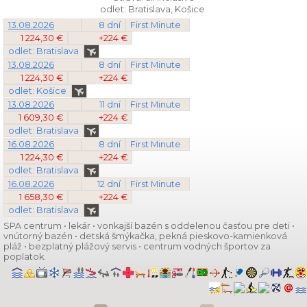
odlet: Bratislava, Košice
13.08.2026
8 dní
First Minute
1 224,30 €
+224 €
odlet: Bratislava
13.08.2026
8 dní
First Minute
1 224,30 €
+224 €
odlet: Košice
13.08.2026
11 dní
First Minute
1 609,30 €
+224 €
odlet: Bratislava
16.08.2026
8 dní
First Minute
1 224,30 €
+224 €
odlet: Bratislava
16.08.2026
12 dní
First Minute
1 658,30 €
+224 €
odlet: Bratislava
SPA centrum • lekár • vonkajší bazén s oddelenou časťou pre deti •
vnútorný bazén • detská šmýkačka, pekná pieskovo-kamienková
pláž • bezplatný plážový servis • centrum vodných športov za
poplatok.