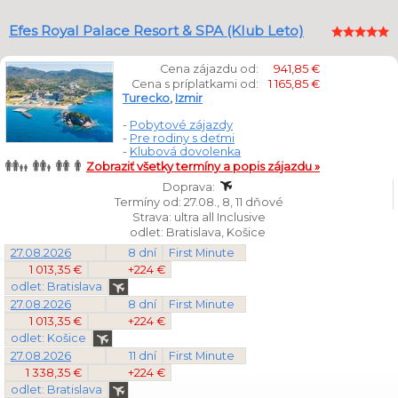
Efes Royal Palace Resort & SPA (Klub Leto)
Cena zájazdu od:
941,85 €
Cena s príplatkami od:
1 165,85 €
Turecko
,
Izmir
-
Pobytové zájazdy
-
Pre rodiny s deťmi
-
Klubová dovolenka
Zobraziť všetky termíny a popis zájazdu »
Doprava:
Termíny od: 27.08., 8, 11 dňové
Strava: ultra all Inclusive
odlet: Bratislava, Košice
27.08.2026
8 dní
First Minute
1 013,35 €
+224 €
odlet: Bratislava
27.08.2026
8 dní
First Minute
1 013,35 €
+224 €
odlet: Košice
27.08.2026
11 dní
First Minute
1 338,35 €
+224 €
odlet: Bratislava