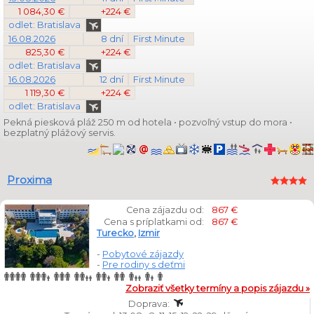
1 084,30 €
+224 €
odlet: Bratislava
16.08.2026
8 dní
First Minute
825,30 €
+224 €
odlet: Bratislava
16.08.2026
12 dní
First Minute
1 119,30 €
+224 €
odlet: Bratislava
Pekná piesková pláž 250 m od hotela • pozvoľný vstup do mora •
bezplatný plážový servis.
Proxima
Cena zájazdu od:
867 €
Cena s príplatkami od:
867 €
Turecko
,
Izmir
-
Pobytové zájazdy
-
Pre rodiny s deťmi
Zobraziť všetky termíny a popis zájazdu »
Doprava: