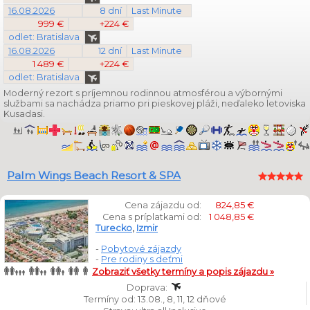
16.08.2026
8 dní
Last Minute
999 €
+224 €
odlet: Bratislava
16.08.2026
12 dní
Last Minute
1 489 €
+224 €
odlet: Bratislava
Moderný rezort s príjemnou rodinnou atmosférou a výbornými
službami sa nachádza priamo pri pieskovej pláži, neďaleko letoviska
Kusadasi.
Palm Wings Beach Resort & SPA
Cena zájazdu od:
824,85 €
Cena s príplatkami od:
1 048,85 €
Turecko
,
Izmir
-
Pobytové zájazdy
-
Pre rodiny s deťmi
Zobraziť všetky termíny a popis zájazdu »
Doprava:
Termíny od: 13.08., 8, 11, 12 dňové