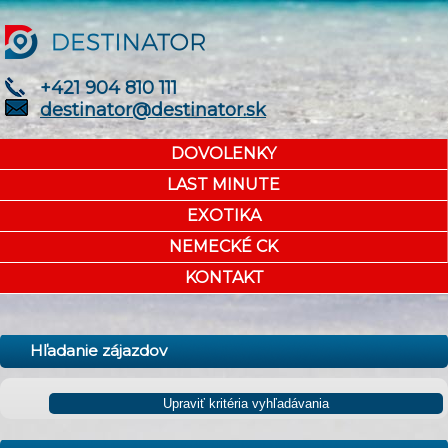
+421 904 810 111
destinator@destinator.sk
DOVOLENKY
LAST MINUTE
EXOTIKA
NEMECKÉ CK
KONTAKT
Hľadanie zájazdov