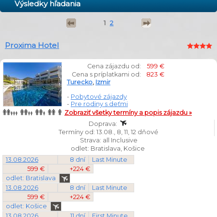
Výsledky hľadania
1
2
Proxima Hotel
Cena zájazdu od:
599 €
Cena s príplatkami od:
823 €
Turecko
,
Izmir
-
Pobytové zájazdy
-
Pre rodiny s deťmi
Zobraziť všetky termíny a popis zájazdu »
Doprava:
Termíny od: 13.08., 8, 11, 12 dňové
Strava: all Inclusive
odlet: Bratislava, Košice
13.08.2026
8 dní
Last Minute
599 €
+224 €
odlet: Bratislava
13.08.2026
8 dní
Last Minute
599 €
+224 €
odlet: Košice
13.08.2026
11 dní
First Minute