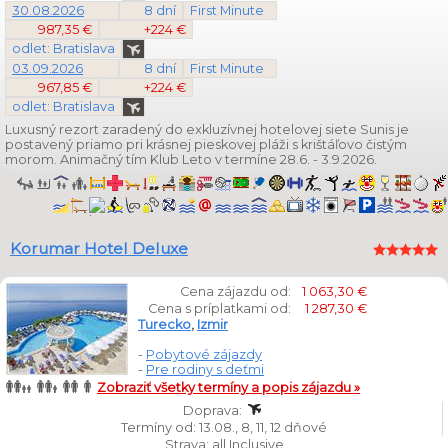
30.08.2026
8 dní
First Minute
987,35 €
+224 €
odlet: Bratislava
03.09.2026
8 dní
First Minute
967,85 €
+224 €
odlet: Bratislava
Luxusný rezort zaradený do exkluzívnej hotelovej siete Sunis je
postavený priamo pri krásnej pieskovej pláži s krištáľovo čistým
morom. Animačný tím Klub Leto v termíne 28.6. - 3.9.2026.
Korumar Hotel Deluxe
Cena zájazdu od:
1 063,30 €
Cena s príplatkami od:
1 287,30 €
Turecko
,
Izmir
-
Pobytové zájazdy
-
Pre rodiny s deťmi
Zobraziť všetky termíny a popis zájazdu »
Doprava:
Termíny od: 13.08., 8, 11, 12 dňové
Strava: all Inclusive