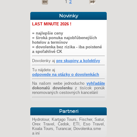
1
2
Novinky
LAST MINUTE 2026 !
= najlepšie ceny
= široká ponuka najobľúbenejších
hotelov a termínov
= dovolenka bez rizika - iba poistené
a spoľahlivé CK
Dovolenky aj
pre skupiny a kolektívy
Tu nájdete aj
odpovede na otázky o dovolenkách
Na našom webe jednoducho
vyhľadáte
dokonalú dovolenku
z tisícok ponúk
renomovaných cestovných kancelárií
Partneri
Hydrotour, Kartago Tours, Fischer, Satur,
Orex Travel, Čedok, ETI, Eso Travel,
Koala Tours, Turancar, Dovolenka.sme
a iní