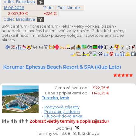
odlet: Bratislava
16.08.2026
12 dní
First Minute
2 057,30 €
+224 €
odlet: Bratislava
SPA centrum • fitnescentrum • lekár • veľký vonkajší bazén •
aquapark • relaxačný bazén • vnútorný bazén • 2 detské bazény •
detské ihrisko • miniklub • plážový volejbal • športové animačné
aktivity.
Korumar Ephesus Beach Resort & SPA (Klub Leto)
Cena zájazdu od:
922,35 €
Cena s príplatkami od:
1 146,35 €
Turecko
,
Izmir
-
Pobytové zájazdy
-
Pre rodiny s deťmi
-
Klubová dovolenka
Zobraziť všetky termíny a popis zájazdu »
Doprava:
Termíny od: 13.08., 8, 11, 12 dňové