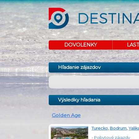
DOVOLENKY
LAS
Hľadanie zájazdov
Výsledky hľadania
Golden Age
Turecko
,
Bodrum
,
Yalik
-
Pobytové zájazdy