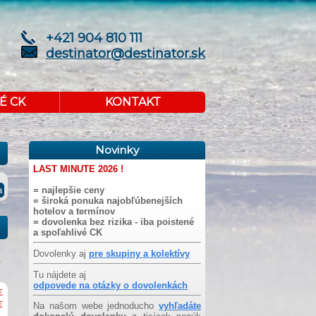
+421 904 810 111
destinator@destinator.sk
É CK
KONTAKT
Novinky
LAST MINUTE 2026 !
= najlepšie ceny
= široká ponuka najobľúbenejších
hotelov a termínov
= dovolenka bez rizika - iba poistené
a spoľahlivé CK
Dovolenky aj
pre skupiny a kolektívy
Tu nájdete aj
odpovede na otázky o dovolenkách
€
€
Na našom webe jednoducho
vyhľadáte