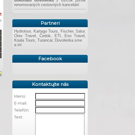
dokonalú dovolenku
z tisícok ponúk
renomovaných cestovných kancelárií
»
e
Partneri
Hydrotour, Kartago Tours, Fischer, Satur,
Orex Travel, Čedok, ETI, Eso Travel,
Koala Tours, Turancar, Dovolenka.sme
a iní
Facebook
Kontaktujte nás
Meno:
E-mail:
Telefón:
Text: