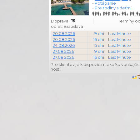
-
Potápanie
-
Pre rodiny s deťmi
Doprava:
Termíny od: 
odlet: Bratislava
20.08.2026
9 dní
Last Minute
20.08.2026
16 dní
Last Minute
24.08.2026
15 dní
Last Minute
27.08.2026
9 dní
Last Minute
27.08.2026
16 dní
Last Minute
Pre klientov je k dispozícii niekoľko vonkaj
hostí.