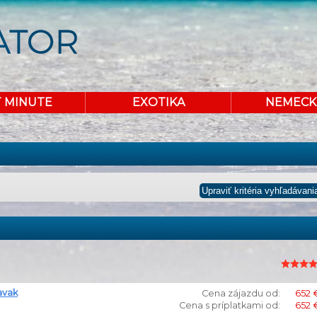
T MINUTE
EXOTIKA
NEMECK
avak
Cena zájazdu od:
652 
Cena s príplatkami od:
652 