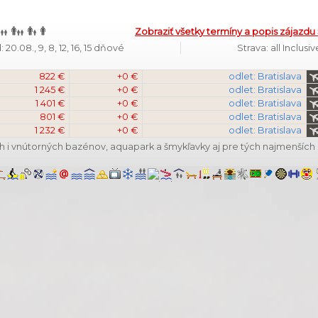
Zobraziť všetky termíny a popis zájazdu 
20.08., 9, 8, 12, 16, 15 dňové
Strava: all Inclusiv
822 €
+0 €
odlet: Bratislava
1 245 €
+0 €
odlet: Bratislava
1 401 €
+0 €
odlet: Bratislava
801 €
+0 €
odlet: Bratislava
1 232 €
+0 €
odlet: Bratislava
ších i vnútorných bazénov, aquapark a šmykľavky aj pre tých najmenších