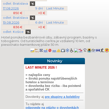
odlet: Bratislava
17.08.2026
9 dní
Last Minute
850 €
+0 €
odlet: Bratislava
19.08.2026
6 dní
Last Minute
836 €
+0 €
odlet: Košice
Hotel ponúka bezbariérové izby, zábavný program, bazény s
tobogánmi. Od turistického centra je vzdialený 10 km, od
piesočnato-kamienkovej pláže 50 m.
Novinky
LAST MINUTE 2026 !
= najlepšie ceny
= široká ponuka najobľúbenejších
hotelov a termínov
= dovolenka bez rizika - iba poistené
a spoľahlivé CK
Dovolenky aj
pre skupiny a kolektívy
Tu nájdete aj
odpovede na otázky o dovolenkách