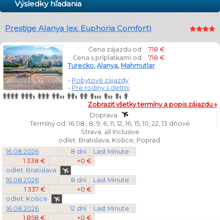
Výsledky hľadania
Prestige Alanya (ex. Euphoria Comfort)
Cena zájazdu od:
718 €
Cena s príplatkami od:
718 €
Turecko
,
Alanya
,
Mahmutlar
-
Pobytové zájazdy
-
Pre rodiny s deťmi
Zobraziť všetky termíny a popis zájazdu »
Doprava:
Termíny od: 16.08., 8, 9, 6, 11, 12, 16, 15, 10, 22, 13 dňové
Strava: all Inclusive
odlet: Bratislava, Košice, Poprad
16.08.2026
8 dní
Last Minute
1 338 €
+0 €
odlet: Bratislava
16.08.2026
8 dní
Last Minute
1 337 €
+0 €
odlet: Košice
16.08.2026
12 dní
Last Minute
1 858 €
+0 €