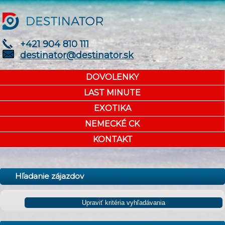
+421 904 810 111
destinator@destinator.sk
DOVOLENKY
LAST MINUTE
EXOTIKA
NEMECKÉ CK
KONTAKT
Hľadanie zájazdov