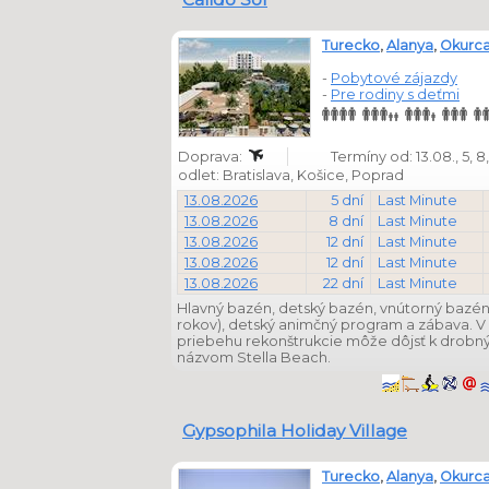
Turecko
,
Alanya
,
Okurca
-
Pobytové zájazdy
-
Pre rodiny s deťmi
Doprava:
Termíny od: 13.08., 5, 8, 9
odlet: Bratislava, Košice, Poprad
13.08.2026
5 dní
Last Minute
13.08.2026
8 dní
Last Minute
13.08.2026
12 dní
Last Minute
13.08.2026
12 dní
Last Minute
13.08.2026
22 dní
Last Minute
Hlavný bazén, detský bazén, vnútorný bazén 
rokov), detský animčný program a zábava. V 
priebehu rekonštrukcie môže dôjsť k drobn
názvom Stella Beach.
Gypsophila Holiday Village
Turecko
,
Alanya
,
Okurca