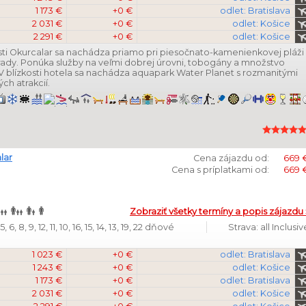
1 173 €
+0 €
odlet: Bratislava
2 031 €
+0 €
odlet: Košice
2 291 €
+0 €
odlet: Košice
sti Okurcalar sa nachádza priamo pri piesočnato-kamenienkovej pláži
hrady. Ponúka služby na veľmi dobrej úrovni, tobogány a množstvo
. V blízkosti hotela sa nachádza aquapark Water Planet s rozmanitými
ch atrakcií.
lar
Cena zájazdu od:
669 
Cena s príplatkami od:
669 
Zobraziť všetky termíny a popis zájazdu 
 6, 8, 9, 12, 11, 10, 16, 15, 14, 13, 19, 22 dňové
Strava: all Inclusiv
1 023 €
+0 €
odlet: Bratislava
1 243 €
+0 €
odlet: Košice
1 173 €
+0 €
odlet: Bratislava
2 031 €
+0 €
odlet: Košice