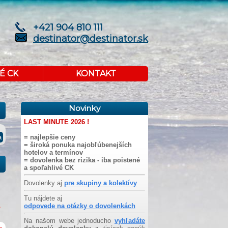
+421 904 810 111
destinator@destinator.sk
É CK
KONTAKT
Novinky
LAST MINUTE 2026 !
= najlepšie ceny
= široká ponuka najobľúbenejších
hotelov a termínov
= dovolenka bez rizika - iba poistené
a spoľahlivé CK
Dovolenky aj
pre skupiny a kolektívy
Tu nájdete aj
odpovede na otázky o dovolenkách
Na našom webe jednoducho
vyhľadáte