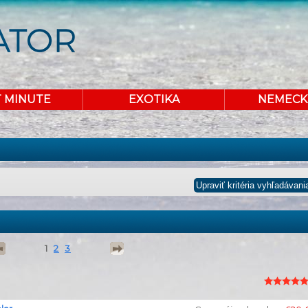
T MINUTE
EXOTIKA
NEMECK
1
2
3