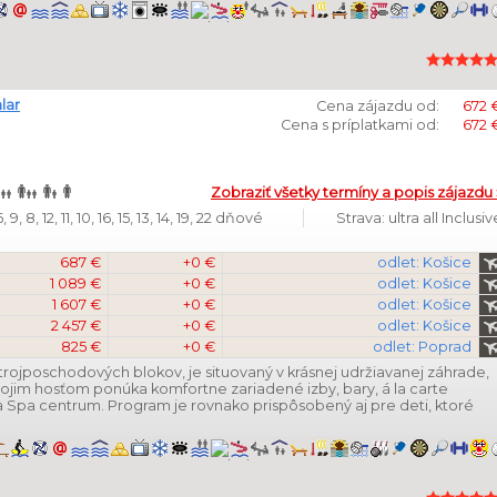
lar
Cena zájazdu od:
672 
Cena s príplatkami od:
672 
Zobraziť všetky termíny a popis zájazdu 
9, 8, 12, 11, 10, 16, 15, 13, 14, 19, 22 dňové
Strava: ultra all Inclusiv
687 €
+0 €
odlet: Košice
1 089 €
+0 €
odlet: Košice
1 607 €
+0 €
odlet: Košice
2 457 €
+0 €
odlet: Košice
825 €
+0 €
odlet: Poprad
trojposchodových blokov, je situovaný v krásnej udržiavanej záhrade,
ojim hosťom ponúka komfortne zariadené izby, bary, á la carte
 a Spa centrum. Program je rovnako prispôsobený aj pre deti, ktoré