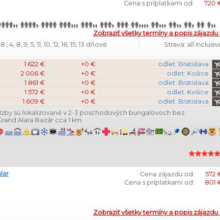
Cena s príplatkami od:
720 
Zobraziť všetky termíny a popis zájazdu 
 4, 8, 9, 5, 11, 10, 12, 16, 15, 13 dňové
Strava: all Inclusiv
1 622 €
+0 €
odlet: Bratislava
2 006 €
+0 €
odlet: Košice
1 861 €
+0 €
odlet: Bratislava
1 572 €
+0 €
odlet: Košice
1 609 €
+0 €
odlet: Bratislava
 Izby sú lokalizované v 2-3 poschodových bungalovoch bez
Grand Alara Bazár cca 1 km.
lar
Cena zájazdu od:
572 
Cena s príplatkami od:
801 
Zobraziť všetky termíny a popis zájazdu 