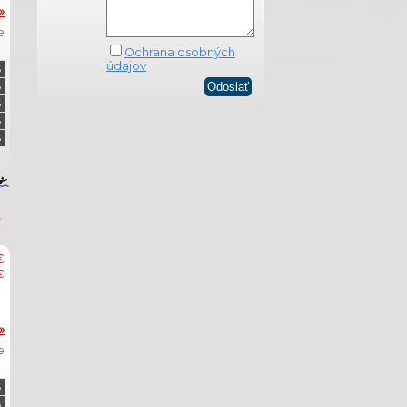
»
e
Ochrana osobných
údajov
€
€
»
e