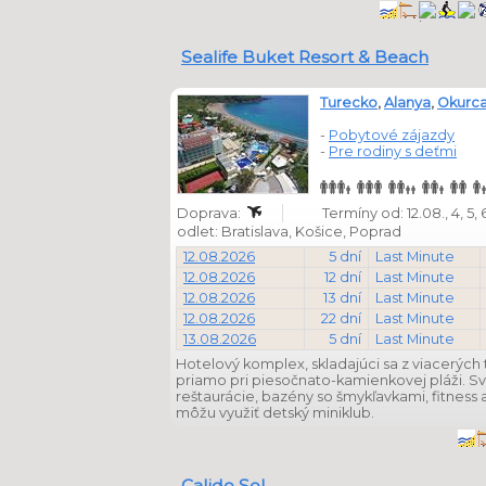
Sealife Buket Resort & Beach
Turecko
,
Alanya
,
Okurca
-
Pobytové zájazdy
-
Pre rodiny s deťmi
Doprava:
Termíny od: 12.08., 4, 5, 6, 
odlet: Bratislava, Košice, Poprad
12.08.2026
5 dní
Last Minute
12.08.2026
12 dní
Last Minute
12.08.2026
13 dní
Last Minute
12.08.2026
22 dní
Last Minute
13.08.2026
5 dní
Last Minute
Hotelový komplex, skladajúci sa z viacerých 
priamo pri piesočnato-kamienkovej pláži. Sv
reštaurácie, bazény so šmykľavkami, fitness
môžu využiť detský miniklub.
Calido Sol