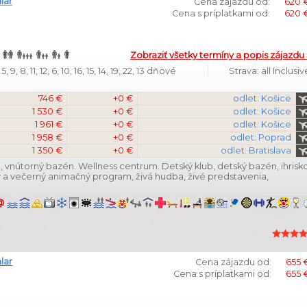
lar
Cena zájazdu od:
620 
Cena s príplatkami od:
620 
Zobraziť všetky termíny a popis zájazdu 
 9, 8, 11, 12, 6, 10, 16, 15, 14, 19, 22, 13 dňové
Strava: all Inclusiv
746 €
+0 €
odlet: Košice
1 530 €
+0 €
odlet: Košice
1 961 €
+0 €
odlet: Košice
1 958 €
+0 €
odlet: Poprad
1 350 €
+0 €
odlet: Bratislava
 vnútorný bazén. Wellness centrum. Detský klub, detský bazén, ihrisko
 a večerný animačný program, živá hudba, živé predstavenia,
lar
Cena zájazdu od:
655 
Cena s príplatkami od:
655 