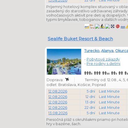
15.08.2026
22 dní
Last Minute
Príjemný hotelový komplex situovaný v oblas
zasadený do starostlivo udržiavanej záhrady
voľnočasových aktivít pre deti aj dospelých
typmi šmykľaviek, toboganov a ďalších vodný
Sealife Buket Resort & Beach
Turecko
,
Alanya
,
Okurca
-
Pobytové zájazdy
-
Pre rodiny s deťmi
Doprava:
Termíny od: 12.08., 4, 5, 6, 
odlet: Bratislava, Košice, Poprad
12.08.2026
5 dní
Last Minute
12.08.2026
12 dní
Last Minute
12.08.2026
13 dní
Last Minute
12.08.2026
22 dní
Last Minute
13.08.2026
5 dní
Last Minute
Piesočná pláž s okruhliakmi priamo pri hote
hry v bazéne, šach.