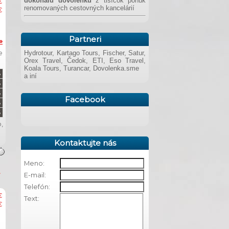
dokonalú dovolenku
z tisícok ponúk
€
renomovaných cestovných kancelárií
€
Partneri
»
e
Hydrotour, Kartago Tours, Fischer, Satur,
Orex Travel, Čedok, ETI, Eso Travel,
Koala Tours, Turancar, Dovolenka.sme
a iní
Facebook
,
Kontaktujte nás
Meno:
E-mail:
Telefón:
€
Text:
€