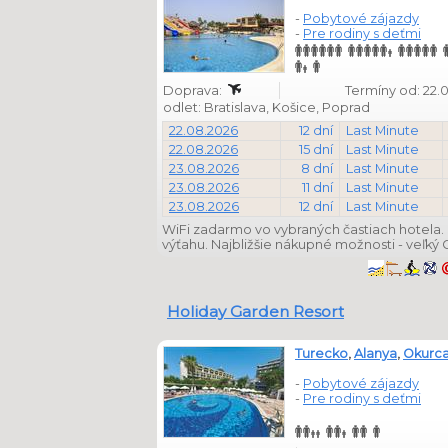
-
Pobytové zájazdy
-
Pre rodiny s deťmi
Doprava:
Termíny od: 22.08.,
odlet: Bratislava, Košice, Poprad
22.08.2026
12 dní
Last Minute
22.08.2026
15 dní
Last Minute
23.08.2026
8 dní
Last Minute
23.08.2026
11 dní
Last Minute
23.08.2026
12 dní
Last Minute
WiFi zadarmo vo vybraných častiach hotela.
výťahu. Najbližšie nákupné možnosti - veľký 
Holiday Garden Resort
Turecko
,
Alanya
,
Okurca
-
Pobytové zájazdy
-
Pre rodiny s deťmi