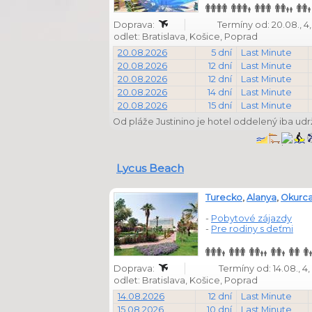
Doprava:
Termíny od: 20.08., 4, 5,
odlet: Bratislava, Košice, Poprad
20.08.2026
5 dní
Last Minute
20.08.2026
12 dní
Last Minute
20.08.2026
12 dní
Last Minute
20.08.2026
14 dní
Last Minute
20.08.2026
15 dní
Last Minute
Od pláže Justinino je hotel oddelený iba ud
Lycus Beach
Turecko
,
Alanya
,
Okurca
-
Pobytové zájazdy
-
Pre rodiny s deťmi
Doprava:
Termíny od: 14.08., 4, 5,
odlet: Bratislava, Košice, Poprad
14.08.2026
12 dní
Last Minute
15.08.2026
10 dní
Last Minute