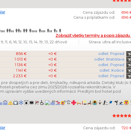
lar
Cena zájazdu od:
696 
Cena s príplatkami od:
696 
Zobraziť všetky termíny a popis zájazdu 
, 11, 6, 16, 12, 10, 15, 14, 19, 13, 22 dňové
Strava: ultra all Inclusiv
856 €
+0 €
odlet: Poprad
1 013 €
+0 €
odlet: Bratislava
1 136 €
+0 €
odlet: Poprad
1 141 €
+0 €
odlet: Košice
2 233 €
+0 €
odlet: Poprad
pre dospelých a pre deti, šmýkačky, nákupná arkáda. Detský klub (4-1
hoteli prebieha cez zimu 2025/2026 rozsiahla rekonštrukcia. V
ým úpravám vyššie uvedených informácií. Predtým bol hotel pod
lar
Cena zájazdu od:
720 