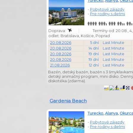
Turecko
,
Alanya
,
Okurca
-
Pobytové zájazdy
-
Pre rodiny s deťmi
Doprava:
Termíny od: 20.08., 4, 5,
odlet: Bratislava, Košice, Poprad
20.08.2026
5 dní
Last Minute
20.08.2026
14 dní
Last Minute
20.08.2026
19 dní
Last Minute
20.08.2026
19 dní
Last Minute
21.08.2026
12 dní
Last Minute
Bazén, detský bazén, bazén s 3 šmykľavkami,
detský animačný program, mini disko. Denný
diskotéka (zdarma).
Gardenia Beach
Turecko
,
Alanya
,
Okurca
-
Pobytové zájazdy
-
Pre rodiny s deťmi