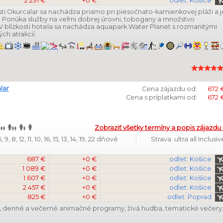
2 291 €
+0 €
odlet: Košice
ti Okurcalar sa nachádza priamo pri piesočnato-kamienkovej pláži a j
. Ponúka služby na veľmi dobrej úrovni, tobogany a množstvo
. V blízkosti hotela sa nachádza aquapark Water Planet s rozmanitými
ch atrakcií.
lar
Cena zájazdu od:
672 
Cena s príplatkami od:
672 
Zobraziť všetky termíny a popis zájazdu 
9, 8, 12, 11, 10, 16, 15, 13, 14, 19, 22 dňové
Strava: ultra all Inclusiv
687 €
+0 €
odlet: Košice
1 089 €
+0 €
odlet: Košice
1 607 €
+0 €
odlet: Košice
2 457 €
+0 €
odlet: Košice
825 €
+0 €
odlet: Poprad
li, denné a večerné animačné programy, živá hudba, tematické večery