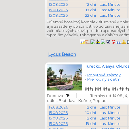
15.08.2026
12 dní
Last Minute
15.08.2026
19 dní
Last Minute
15.08.2026
22 dní
Last Minute
Príjemný hotelový komplex situovaný v obla
a je zasadený do starostlivo udržiavanej zá
voľnočasových aktivít pre deti aj dospelých
typmi šmykľaviek, toboganov a ďalších vodný
Lycus Beach
Turecko
,
Alanya
,
Okurca
-
Pobytové zájazdy
-
Pre rodiny s deťmi
Doprava:
Termíny od: 14.08., 4, 5,
odlet: Bratislava, Košice, Poprad
14.08.2026
12 dní
Last Minute
15.08.2026
10 dní
Last Minute
15.08.2026
12 dní
Last Minute
15.08.2026
19 dní
Last Minute