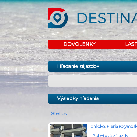
DOVOLENKY
LAS
Hľadanie zájazdov
Výsledky hľadania
Stelios
Grécko
,
Pieria (Olympská
-
Pobytové zájazdy