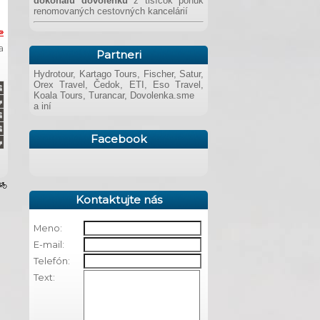
dokonalú dovolenku
z tisícok ponúk
renomovaných cestovných kancelárií
»
a
Partneri
Hydrotour, Kartago Tours, Fischer, Satur,
Orex Travel, Čedok, ETI, Eso Travel,
Koala Tours, Turancar, Dovolenka.sme
a iní
Facebook
Kontaktujte nás
Meno:
E-mail:
Telefón:
Text: