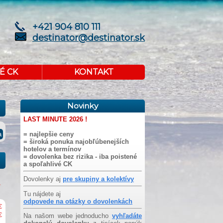
+421 904 810 111
destinator@destinator.sk
É CK
KONTAKT
Novinky
LAST MINUTE 2026 !
= najlepšie ceny
= široká ponuka najobľúbenejších
hotelov a termínov
= dovolenka bez rizika - iba poistené
a spoľahlivé CK
Dovolenky aj
pre skupiny a kolektívy
Tu nájdete aj
odpovede na otázky o dovolenkách
€
€
Na našom webe jednoducho
vyhľadáte