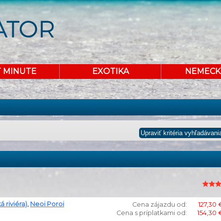
T MINUTE
EXOTIKA
NEMECK
 riviéra)
,
Neoi Poroi
Cena zájazdu od:
127,30 
Cena s príplatkami od:
154,30 