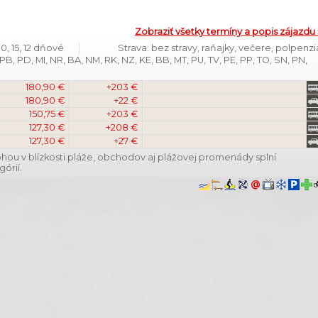
Zobraziť všetky termíny a popis zájazdu 
10, 15, 12 dňové
Strava: bez stravy, raňajky, večere, polpenzi
B, PD, MI, NR, BA, NM, RK, NZ, KE, BB, MT, PU, TV, PE, PP, TO, SN, PN,
180,90 €
+203 €
180,90 €
+22 €
150,75 €
+203 €
127,30 €
+208 €
127,30 €
+27 €
ou v blízkosti pláže, obchodov aj plážovej promenády splní
órií.