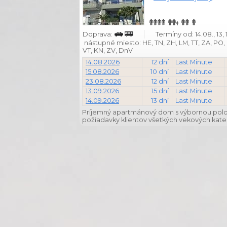
Doprava:
Termíny od: 14.08., 13, 
nástupné miesto: HE, TN, ZH, LM, TT, ZA, PO, P
VT, KN, ZV, DnV
14.08.2026
12 dní
Last Minute
15.08.2026
10 dní
Last Minute
23.08.2026
12 dní
Last Minute
13.09.2026
15 dní
Last Minute
14.09.2026
13 dní
Last Minute
Príjemný apartmánový dom s výbornou poloh
požiadavky klientov všetkých vekových kateg