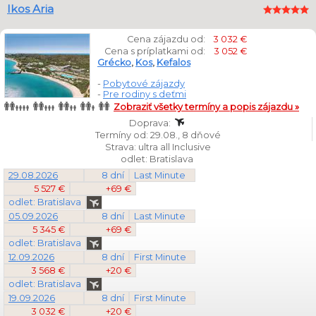
Ikos Aria
Cena zájazdu od:
3 032 €
Cena s príplatkami od:
3 052 €
Grécko
,
Kos
,
Kefalos
-
Pobytové zájazdy
-
Pre rodiny s deťmi
Zobraziť všetky termíny a popis zájazdu »
Doprava:
Termíny od: 29.08., 8 dňové
Strava: ultra all Inclusive
odlet: Bratislava
29.08.2026
8 dní
Last Minute
5 527 €
+69 €
odlet: Bratislava
05.09.2026
8 dní
Last Minute
5 345 €
+69 €
odlet: Bratislava
12.09.2026
8 dní
First Minute
3 568 €
+20 €
odlet: Bratislava
19.09.2026
8 dní
First Minute
3 032 €
+20 €