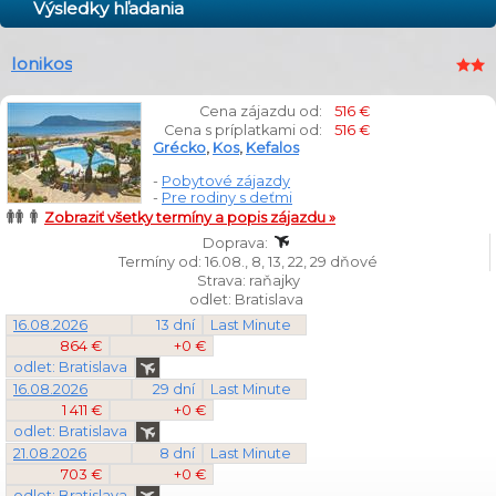
Výsledky hľadania
Ionikos
Cena zájazdu od:
516 €
Cena s príplatkami od:
516 €
Grécko
,
Kos
,
Kefalos
-
Pobytové zájazdy
-
Pre rodiny s deťmi
Zobraziť všetky termíny a popis zájazdu »
Doprava:
Termíny od: 16.08., 8, 13, 22, 29 dňové
Strava: raňajky
odlet: Bratislava
16.08.2026
13 dní
Last Minute
864 €
+0 €
odlet: Bratislava
16.08.2026
29 dní
Last Minute
1 411 €
+0 €
odlet: Bratislava
21.08.2026
8 dní
Last Minute
703 €
+0 €
odlet: Bratislava