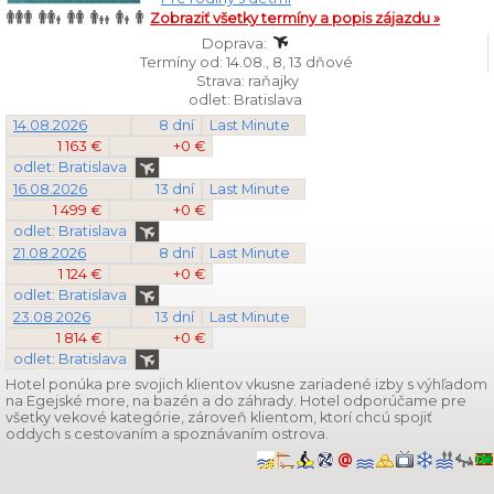
Zobraziť všetky termíny a popis zájazdu »
Doprava:
Termíny od: 14.08., 8, 13 dňové
Strava: raňajky
odlet: Bratislava
14.08.2026
8 dní
Last Minute
1 163 €
+0 €
odlet: Bratislava
16.08.2026
13 dní
Last Minute
1 499 €
+0 €
odlet: Bratislava
21.08.2026
8 dní
Last Minute
1 124 €
+0 €
odlet: Bratislava
23.08.2026
13 dní
Last Minute
1 814 €
+0 €
odlet: Bratislava
Hotel ponúka pre svojich klientov vkusne zariadené izby s výhľadom
na Egejské more, na bazén a do záhrady. Hotel odporúčame pre
všetky vekové kategórie, zároveň klientom, ktorí chcú spojiť
oddych s cestovaním a spoznávaním ostrova.