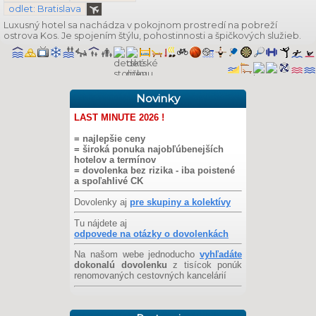
odlet: Bratislava
Luxusný hotel sa nachádza v pokojnom prostredí na pobreží
ostrova Kos. Je spojením štýlu, pohostinnosti a špičkových služieb.
Novinky
LAST MINUTE 2026 !
= najlepšie ceny
= široká ponuka najobľúbenejších
hotelov a termínov
= dovolenka bez rizika - iba poistené
a spoľahlivé CK
Dovolenky aj
pre skupiny a kolektívy
Tu nájdete aj
odpovede na otázky o dovolenkách
Na našom webe jednoducho
vyhľadáte
dokonalú dovolenku
z tisícok ponúk
renomovaných cestovných kancelárií