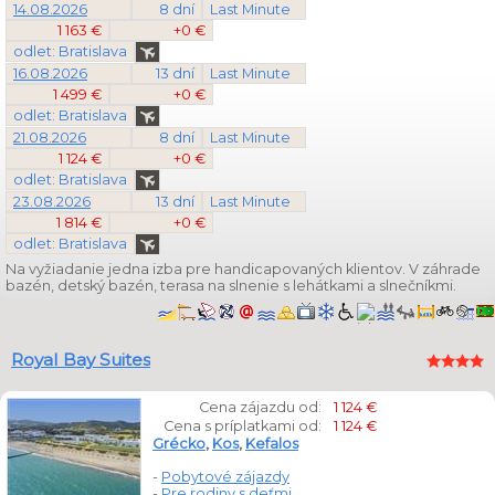
14.08.2026
8 dní
Last Minute
1 163 €
+0 €
odlet: Bratislava
16.08.2026
13 dní
Last Minute
1 499 €
+0 €
odlet: Bratislava
21.08.2026
8 dní
Last Minute
1 124 €
+0 €
odlet: Bratislava
23.08.2026
13 dní
Last Minute
1 814 €
+0 €
odlet: Bratislava
Na vyžiadanie jedna izba pre handicapovaných klientov. V záhrade
bazén, detský bazén, terasa na slnenie s lehátkami a slnečníkmi.
Royal Bay Suites
Cena zájazdu od:
1 124 €
Cena s príplatkami od:
1 124 €
Grécko
,
Kos
,
Kefalos
-
Pobytové zájazdy
-
Pre rodiny s deťmi