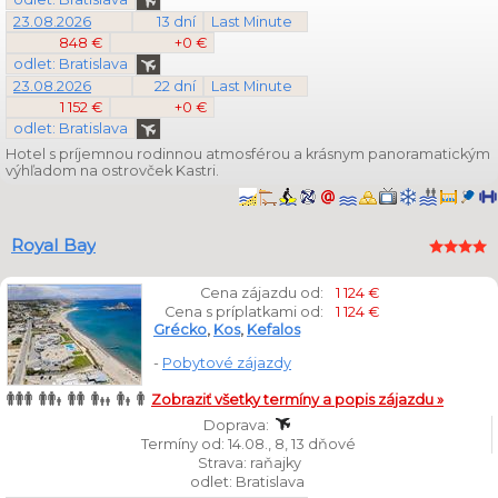
23.08.2026
13 dní
Last Minute
848 €
+0 €
odlet: Bratislava
23.08.2026
22 dní
Last Minute
1 152 €
+0 €
odlet: Bratislava
Hotel s príjemnou rodinnou atmosférou a krásnym panoramatickým
výhľadom na ostrovček Kastri.
Royal Bay
Cena zájazdu od:
1 124 €
Cena s príplatkami od:
1 124 €
Grécko
,
Kos
,
Kefalos
-
Pobytové zájazdy
Zobraziť všetky termíny a popis zájazdu »
Doprava:
Termíny od: 14.08., 8, 13 dňové
Strava: raňajky
odlet: Bratislava