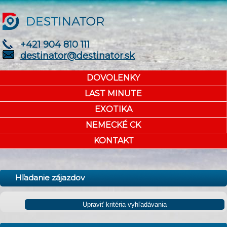
+421 904 810 111
destinator@destinator.sk
DOVOLENKY
LAST MINUTE
EXOTIKA
NEMECKÉ CK
KONTAKT
Hľadanie zájazdov