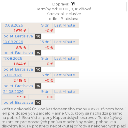
Doprava:
Termíny od: 10.08., 9, 16 dňové
Strava: all Inclusive
odlet: Bratislava
10.08.2026
9 dní
Last Minute
1 679 €
+0 €
odlet: Bratislava
10.08.2026
16 dní
Last Minute
1 878 €
+0 €
odlet: Bratislava
17.08.2026
9 dní
Last Minute
1 644 €
+0 €
odlet: Bratislava
17.08.2026
16 dní
Last Minute
2 418 €
+0 €
odlet: Bratislava
24.08.2026
9 dní
Last Minute
1 519 €
+0 €
odlet: Bratislava
Zažite dokonalý únik od každodenného zhonu v exkluzívnom hoteli
len pre dospelých
Barceló Marine Club, ktorý sa nachádza priamo
na pobreží Boa Vista - perly Kapverdských ostrovov. Tento štýlový
rezort len pre dospelých ponúka maximálny pokoj, pohodlie a
diskrétny luxus v prostredí nedotknutej prírody a nekonečných pláží.