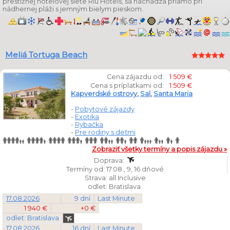
prestížnej hotelovej siete Riu Hotels, sa nachádza priamo pri
nádhernej pláži s jemným bielym pieskom.
Meliá Tortuga Beach
Cena zájazdu od:
1 509 €
Cena s príplatkami od:
1 509 €
Kapverdské ostrovy
,
Sal
,
Santa Maria
-
Pobytové zájazdy
-
Exotika
-
Rybačka
-
Pre rodiny s deťmi
Zobraziť všetky termíny a popis zájazdu »
Doprava:
Termíny od: 17.08., 9, 16 dňové
Strava: all Inclusive
odlet: Bratislava
17.08.2026
9 dní
Last Minute
1 940 €
+0 €
odlet: Bratislava
17.08.2026
16 dní
Last Minute