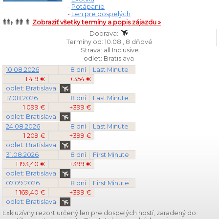
-
Potápanie
-
Len pre dospelých
Zobraziť všetky termíny a popis zájazdu »
Doprava:
Termíny od: 10.08., 8 dňové
Strava: all Inclusive
odlet: Bratislava
10.08.2026
8 dní
Last Minute
1 419 €
+354 €
odlet: Bratislava
17.08.2026
8 dní
Last Minute
1 099 €
+399 €
odlet: Bratislava
24.08.2026
8 dní
Last Minute
1 209 €
+399 €
odlet: Bratislava
31.08.2026
8 dní
First Minute
1 193,40 €
+399 €
odlet: Bratislava
07.09.2026
8 dní
First Minute
1 169,40 €
+399 €
odlet: Bratislava
Exkluzívny rezort určený len pre dospelých hostí, zaradený do