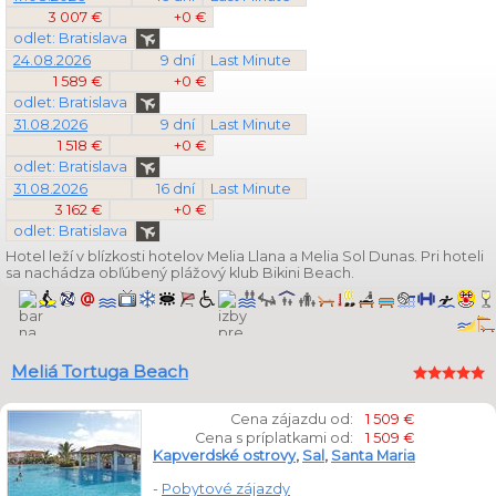
3 007 €
+0 €
odlet: Bratislava
24.08.2026
9 dní
Last Minute
1 589 €
+0 €
odlet: Bratislava
31.08.2026
9 dní
Last Minute
1 518 €
+0 €
odlet: Bratislava
31.08.2026
16 dní
Last Minute
3 162 €
+0 €
odlet: Bratislava
Hotel leží v blízkosti hotelov Melia Llana a Melia Sol Dunas. Pri hoteli
sa nachádza obľúbený plážový klub Bikini Beach.
Meliá Tortuga Beach
Cena zájazdu od:
1 509 €
Cena s príplatkami od:
1 509 €
Kapverdské ostrovy
,
Sal
,
Santa Maria
-
Pobytové zájazdy