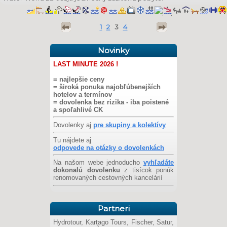
1
2
3
4
Novinky
LAST MINUTE 2026 !
= najlepšie ceny
= široká ponuka najobľúbenejších
hotelov a termínov
= dovolenka bez rizika - iba poistené
a spoľahlivé CK
Dovolenky aj
pre skupiny a kolektívy
Tu nájdete aj
odpovede na otázky o dovolenkách
Na našom webe jednoducho
vyhľadáte
dokonalú dovolenku
z tisícok ponúk
renomovaných cestovných kancelárií
Partneri
Hydrotour, Kartago Tours, Fischer, Satur,