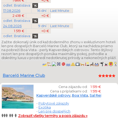
1 644 €
+0 €
odlet: Bratislava
17.08.2026
16 dní
Last Minute
2 418 €
+0 €
odlet: Bratislava
24.08.2026
9 dní
Last Minute
1 519 €
+0 €
odlet: Bratislava
Zažite dokonalý únik od každodenného zhonu v exkluzívnom hoteli
len pre dospelých
Barceló Marine Club, ktorý sa nachádza priamo
na pobreží Boa Vista - perly Kapverdských ostrovov. Tento štýlový
rezort len pre dospelých ponúka maximálny pokoj, pohodlie a
diskrétny luxus v prostredí nedotknutej prírody a nekonečných pláží.
Barceló Marine Club
Cena zájazdu od:
1 519 €
Cena s príplatkami od:
1 519 €
Kapverdské ostrovy
,
Boa Vista
,
Sal Rei
-
Pobytové zájazdy
-
Exotika
-
Len pre dospelých
Zobraziť všetky termíny a popis zájazdu »