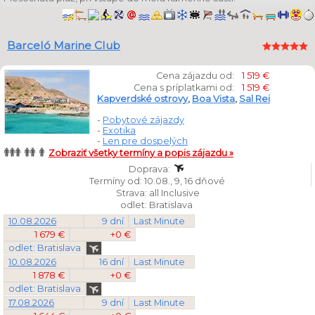
Barceló Marine Club
Cena zájazdu od:
1 519 €
Cena s príplatkami od:
1 519 €
Kapverdské ostrovy
,
Boa Vista
,
Sal Rei
-
Pobytové zájazdy
-
Exotika
-
Len pre dospelých
Zobraziť všetky termíny a popis zájazdu »
Doprava:
Termíny od: 10.08., 9, 16 dňové
Strava: all Inclusive
odlet: Bratislava
10.08.2026
9 dní
Last Minute
1 679 €
+0 €
odlet: Bratislava
10.08.2026
16 dní
Last Minute
1 878 €
+0 €
odlet: Bratislava
17.08.2026
9 dní
Last Minute