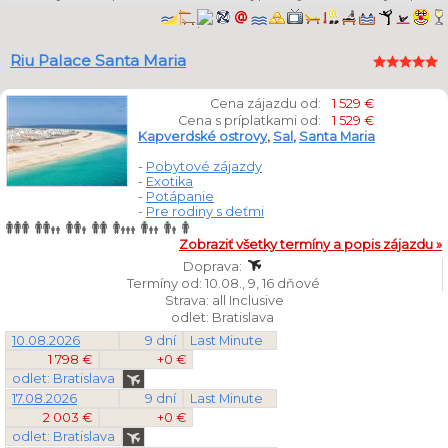
Riu Palace Santa Maria
Cena zájazdu od:
1 529 €
Cena s príplatkami od:
1 529 €
Kapverdské ostrovy
,
Sal
,
Santa Maria
-
Pobytové zájazdy
-
Exotika
-
Potápanie
-
Pre rodiny s deťmi
Zobraziť všetky termíny a popis zájazdu »
Doprava:
Termíny od: 10.08., 9, 16 dňové
Strava: all Inclusive
odlet: Bratislava
10.08.2026
9 dní
Last Minute
1 798 €
+0 €
odlet: Bratislava
17.08.2026
9 dní
Last Minute
2 003 €
+0 €
odlet: Bratislava