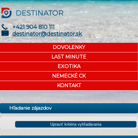
+421 904 810 111
destinator@destinator.sk
DOVOLENKY
LAST MINUTE
EXOTIKA
NEMECKÉ CK
KONTAKT
Hľadanie zájazdov