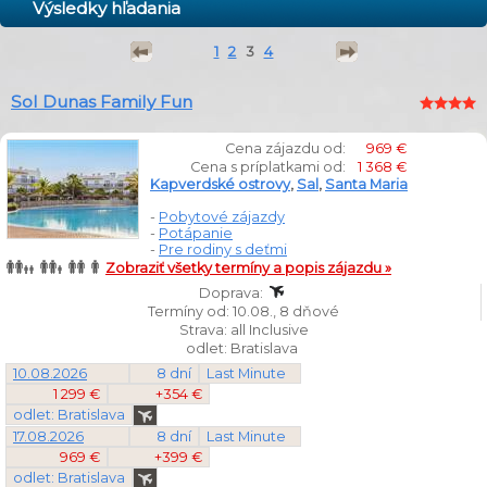
Výsledky hľadania
1
2
3
4
Sol Dunas Family Fun
Cena zájazdu od:
969 €
Cena s príplatkami od:
1 368 €
Kapverdské ostrovy
,
Sal
,
Santa Maria
-
Pobytové zájazdy
-
Potápanie
-
Pre rodiny s deťmi
Zobraziť všetky termíny a popis zájazdu »
Doprava:
Termíny od: 10.08., 8 dňové
Strava: all Inclusive
odlet: Bratislava
10.08.2026
8 dní
Last Minute
1 299 €
+354 €
odlet: Bratislava
17.08.2026
8 dní
Last Minute
969 €
+399 €
odlet: Bratislava