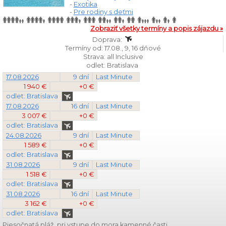
-
Exotika
-
Pre rodiny s deťmi
Zobraziť všetky termíny a popis zájazdu »
Doprava:
Termíny od: 17.08., 9, 16 dňové
Strava: all Inclusive
odlet: Bratislava
17.08.2026
9 dní
Last Minute
1 940 €
+0 €
odlet: Bratislava
17.08.2026
16 dní
Last Minute
3 007 €
+0 €
odlet: Bratislava
24.08.2026
9 dní
Last Minute
1 589 €
+0 €
odlet: Bratislava
31.08.2026
9 dní
Last Minute
1 518 €
+0 €
odlet: Bratislava
31.08.2026
16 dní
Last Minute
3 162 €
+0 €
odlet: Bratislava
Piesočnatá pláž, pri vstupe do mora kamenné časti.