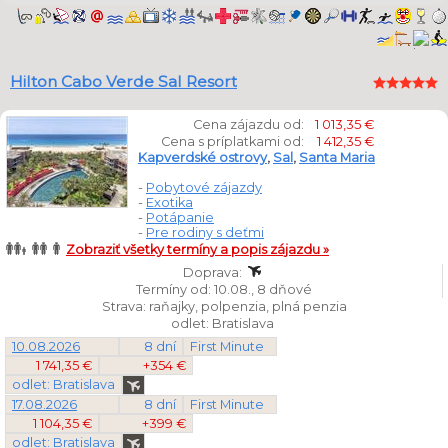
Hilton Cabo Verde Sal Resort
Cena zájazdu od:
1 013,35 €
Cena s príplatkami od:
1 412,35 €
Kapverdské ostrovy
,
Sal
,
Santa Maria
-
Pobytové zájazdy
-
Exotika
-
Potápanie
-
Pre rodiny s deťmi
Zobraziť všetky termíny a popis zájazdu »
Doprava:
Termíny od: 10.08., 8 dňové
Strava: raňajky, polpenzia, plná penzia
odlet: Bratislava
10.08.2026
8 dní
First Minute
1 741,35 €
+354 €
odlet: Bratislava
17.08.2026
8 dní
First Minute
1 104,35 €
+399 €
odlet: Bratislava