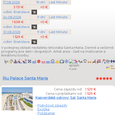
17.08.2026
16 dní
Last Minute
3 131 €
+0 €
odlet: Bratislava
24.08.2026
9 dní
Last Minute
1 638 €
+0 €
odlet: Bratislava
31.08.2026
9 dní
Last Minute
1 529 €
+0 €
odlet: Bratislava
V pokojnej oblasti neďaleko letoviska Santa Maria. Denné a večerné
programy pre deti i dospelých. Artist area - časť na maľovanie a
kreatívnu tvorbu.
Riu Palace Santa Maria
Cena zájazdu od:
1 529 €
Cena s príplatkami od:
1 529 €
Kapverdské ostrovy
,
Sal
,
Santa Maria
-
Pobytové zájazdy
-
Exotika
-
Potápanie