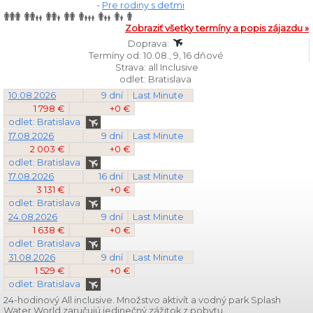
-
Pre rodiny s deťmi
Zobraziť všetky termíny a popis zájazdu »
Doprava:
Termíny od: 10.08., 9, 16 dňové
Strava: all Inclusive
odlet: Bratislava
10.08.2026
9 dní
Last Minute
1 798 €
+0 €
odlet: Bratislava
17.08.2026
9 dní
Last Minute
2 003 €
+0 €
odlet: Bratislava
17.08.2026
16 dní
Last Minute
3 131 €
+0 €
odlet: Bratislava
24.08.2026
9 dní
Last Minute
1 638 €
+0 €
odlet: Bratislava
31.08.2026
9 dní
Last Minute
1 529 €
+0 €
odlet: Bratislava
24-hodinový All inclusive. Množstvo aktivít a vodný park Splash
Water World zaručujú jedinečný zážitok z pobytu.