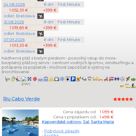
24.08.2026
8 dní
First Minute
1 052,35 €
+399 €
odlet: Bratislava
31.08.2026
8 dní
First Minute
1 019,85 €
+399 €
odlet: Bratislava
07.09.2026
8 dní
First Minute
1 013,35 €
+399 €
odlet: Bratislava
Nádherná pláž s bielym pieskom • pozvoľný vstup do mora •
bezplatný plážový servis • centrum vodných športov, windsurfingu a
potápania za poplatok • možnosť zapožičať si výstroj na
šnorchlovanie.
Riu Cabo Verde
Cena zájazdu od:
1 099 €
Cena s príplatkami od:
1 498 €
Kapverdské ostrovy
,
Sal
,
Santa Maria
-
Pobytové zájazdy
-
Exotika