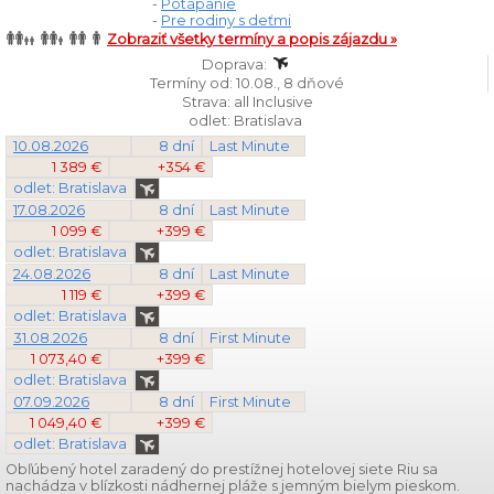
-
Potápanie
-
Pre rodiny s deťmi
Zobraziť všetky termíny a popis zájazdu »
Doprava:
Termíny od: 10.08., 8 dňové
Strava: all Inclusive
odlet: Bratislava
10.08.2026
8 dní
Last Minute
1 389 €
+354 €
odlet: Bratislava
17.08.2026
8 dní
Last Minute
1 099 €
+399 €
odlet: Bratislava
24.08.2026
8 dní
Last Minute
1 119 €
+399 €
odlet: Bratislava
31.08.2026
8 dní
First Minute
1 073,40 €
+399 €
odlet: Bratislava
07.09.2026
8 dní
First Minute
1 049,40 €
+399 €
odlet: Bratislava
Obľúbený hotel zaradený do prestížnej hotelovej siete Riu sa
nachádza v blízkosti nádhernej pláže s jemným bielym pieskom.