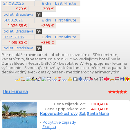
24.08.2026
8 dní
Last Minute
979 €
+399 €
odlet: Bratislava
31.08.2026
8 dní
First Minute
1 039,35 €
+399 €
odlet: Bratislava
07.09.2026
8 dní
First Minute
1 019,85 €
+399 €
odlet: Bratislava
Bar na pláži • minimarket • obchod so suvenírmi • SPA centrum,
kaderníctvo, fitnescentrum a miniklub vo vedľajšom hoteli Melia
Dunas Beach Resort & SPA 5* • bezplatné Wi-Fi pripojenie • lekár na
vyžiadanie • 3 vonkajšie bazény s ležadlami a slnečníkmi • aquapark •
detský vodný svet • detský bazén • medzinárodný animačný tím.
Riu Funana
Cena zájazdu od:
1 001,40 €
Cena s príplatkami od:
1 400,40 €
Kapverdské ostrovy
,
Sal
,
Santa Maria
-
Pobytové zájazdy
-
Exotika