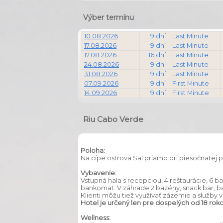
Výber termínu
10.08.2026
9 dní
Last Minute
17.08.2026
9 dní
Last Minute
17.08.2026
16 dní
Last Minute
24.08.2026
9 dní
Last Minute
31.08.2026
9 dní
Last Minute
07.09.2026
9 dní
First Minute
14.09.2026
9 dní
First Minute
Riu Cabo Verde
Poloha:
Na cípe ostrova Sal priamo pri piesočnatej p
Vybavenie:
Vstupná hala s recepciou, 4 reštaurácie, 6 b
bankomat. V záhrade 2 bazény, snack bar, ba
Klienti môžu tiež využívať zázemie a služby 
Hotel je určený len pre dospelých od 18 roko
Wellness: