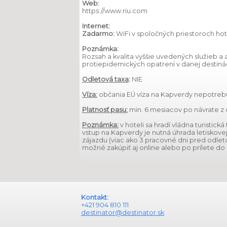
Web:
https://www.riu.com
Internet:
Zadarmo:
WiFi v spoločných priestoroch hot
Poznámka:
Rozsah a kvalita vyššie uvedených služieb a
protiepidemických opatrení v danej destinác
Odletová taxa
:
NIE
Víza:
občania EÚ víza na Kapverdy nepotreb
Platnosť pasu:
min. 6 mesiacov po návrate z 
Poznámka:
v hoteli sa hradí vládna turistic
vstup na Kapverdy je nutná úhrada letiskovej
zájazdu (viac ako 3 pracovné dni pred odlet
možné zakúpiť aj online alebo po prílete do 
Kontakt:
+421 904 810 111
destinator@destinator.sk