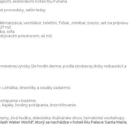
ajšom, sesterskom hoteli Riu Funana
é procedúry, salón krásy
limatizácia, ventilátor, telefón, TV/sat., minibar, trezor, set na prípravu
 27 m2.
ba, sofa.
s obývacím priestorom, 42 m2.
miestnej výroby (24 hodín denne, podľa otváracej doby reštaurácií a
 Lehátka, slnečníky a osušky zadarmo.
a potápania v bazéne.
g, kajaky, hodiny potápania, šnorchlovanie.
my, živá hudba, diskotéka. Kulinárske show, tematické workshopy.
ash Water World", ktorý sa nachádza v hoteli Riu Palace Santa Maria.