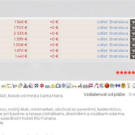
1 549 €
+0 €
odlet: Bratislava
1 703 €
+0 €
odlet: Bratislava
2 535 €
+0 €
odlet: Bratislava
1 399 €
+0 €
odlet: Bratislava
1 308 €
+0 €
odlet: Bratislava
1 470 €
+0 €
odlet: Bratislava
1 441 €
+0 €
odlet: Bratislava
Vzdialenosť od pláže:
0 
láži, kúsok od mesta Santa Maria.
arov, nočný klub, minimarket, obchod so suvenírmi, kaderníctvo,
r pri bazéne a terasa s lehátkami, slnečníkmi a osuškami zdarma.
v susednom hoteli RIU Funana.
v.