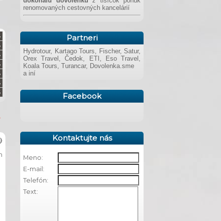
dokonalú dovolenku
z tisícok ponúk
renomovaných cestovných kancelárií
Partneri
Hydrotour, Kartago Tours, Fischer, Satur,
Orex Travel, Čedok, ETI, Eso Travel,
Koala Tours, Turancar, Dovolenka.sme
a iní
Facebook
Kontaktujte nás
m
Meno:
E-mail:
Telefón:
Text: