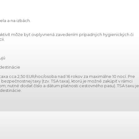
ela a na izbách.
 aktivít môže byť ovplyvnená zavedením prípadných hygienických či
ii.
ujú
destinácie
ká taxa cca 2,50 EUR/noc/osoba nad 16 rokov za maximálne 10 nocí. Pre
 bezpečnostnej taxy (tzv. TSA taxa), ktorú je možné zakúpiť v rámci
om; nutné dodať číslo a dátum platnosti cestovného pasu). TSA taxu je
destinácie.