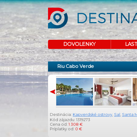
DOVOLENKY
LAS
Riu Cabo Verde
Destinácia:
Kapverdské ostrovy
,
Sal
,
Santa M
Kód zájazdu: 1319273
Cena od:
1 308 €
Príplatky od:
0 €