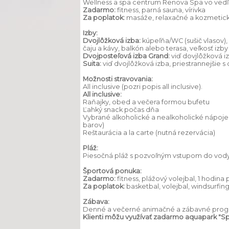
Wellness a spa centrum Renova Spa vo vedľ
Zadarmo:
fitness, parná sauna, vírivka
Za poplatok:
masáže, relaxačné a kozmetick
Izby:
Dvojlôžková izba:
kúpeľňa/WC (sušič vlasov), k
čaju a kávy, balkón alebo terasa, veľkosť izby
Dvojposteľová izba Grand:
viď dovjlôžková iz
Suita:
viď dvojlôžková izba, priestrannejšie 
Možnosti stravovania:
All inclusive (pozri popis all inclusive).
All inclusive:
Raňajky, obed a večera formou bufetu
Ľahký snack počas dňa
Vybrané alkoholické a nealkoholické nápoje 
barov)
Reštaurácia a la carte (nutná rezervácia)
Pláž:
Piesočná pláž s pozvoľným vstupom do vody.
Športová ponuka:
Zadarmo:
fitness, plážový volejbal, 1 hodin
Za
poplatok:
basketbal, volejbal, windsurfin
Zábava:
Denné a večerné animačné a zábavné progra
Klienti môžu využívať zadarmo aquapark "Spl