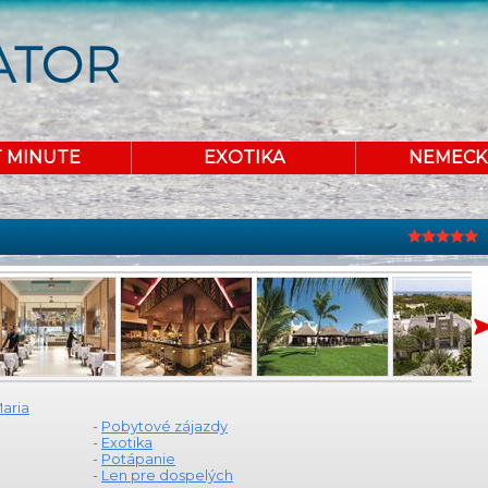
T MINUTE
EXOTIKA
NEMECK
aria
-
Pobytové zájazdy
-
Exotika
-
Potápanie
-
Len pre dospelých