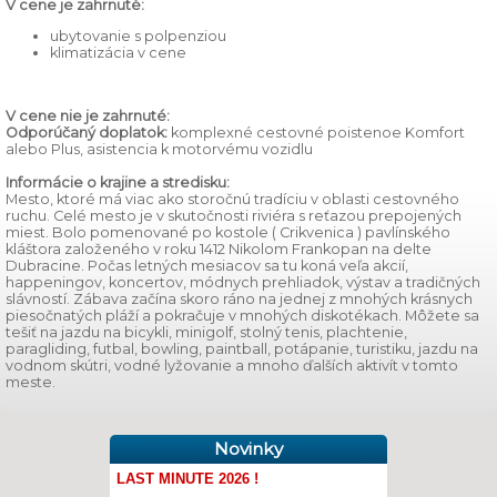
V cene je zahrnuté:
ubytovanie s polpenziou
klimatizácia v cene
V cene nie je zahrnuté:
Odporúčaný doplatok:
komplexné cestovné poistenoe Komfort
alebo Plus, asistencia k motorvému vozidlu
Informácie o krajine a stredisku:
Mesto, ktoré má viac ako storočnú tradíciu v oblasti cestovného
ruchu. Celé mesto je v skutočnosti riviéra s reťazou prepojených
miest. Bolo pomenované po kostole ( Crikvenica ) pavlínského
kláštora založeného v roku 1412 Nikolom Frankopan na delte
Dubracine. Počas letných mesiacov sa tu koná veľa akcií,
happeningov, koncertov, módnych prehliadok, výstav a tradičných
slávností. Zábava začína skoro ráno na jednej z mnohých krásnych
piesočnatých pláží a pokračuje v mnohých diskotékach. Môžete sa
tešiť na jazdu na bicykli, minigolf, stolný tenis, plachtenie,
paragliding, futbal, bowling, paintball, potápanie, turistiku, jazdu na
vodnom skútri, vodné lyžovanie a mnoho ďalších aktivít v tomto
meste.
Novinky
LAST MINUTE 2026 !