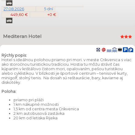
27.08.2026
5 dní
449,60 €
+0 €
Mediteran Hotel
Rýchly popis:
Hotel s ideálnou polohou priamo pri mori. v meste Crikvenica s viac
ako storočnou turistickou tradíciou. Hostia tu môžu stráviť čas
kúpaním v krištáľovo čistom mori, opalovaním, pešou turistikou
alebo cyklistikou. V blízkosti je športové centrum – tenisové kurty,
minigolf, stolný tenis. Na dosah sú reštaurácie, bary, kaviarne aj
diskotéky.
Poloha:
priamo pri pláži
1 km nákupné možnosti
1,5 km od centra mesta Crikvenica
2 km autobusová zastávka
20 km od letiska Rijeka