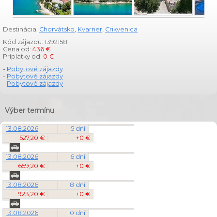
Destinácia:
Chorvátsko
,
Kvarner
,
Crikvenica
Kód zájazdu: 1392158
Cena od:
436 €
Príplatky od:
0 €
-
Pobytové zájazdy
-
Pobytové zájazdy
-
Pobytové zájazdy
Výber termínu
13.08.2026
5 dní
527,20 €
+0 €
13.08.2026
6 dní
659,20 €
+0 €
13.08.2026
8 dní
923,20 €
+0 €
13.08.2026
10 dní