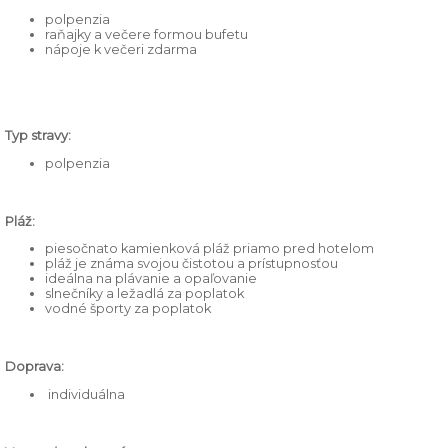
polpenzia
raňajky a večere formou bufetu
nápoje k večeri zdarma
Typ stravy:
polpenzia
Pláž:
piesočnato kamienková pláž priamo pred hotelom
pláž je známa svojou čistotou a prístupnosťou
ideálna na plávanie a opaľovanie
slnečníky a ležadlá za poplatok
vodné športy za poplatok
Doprava:
individuálna