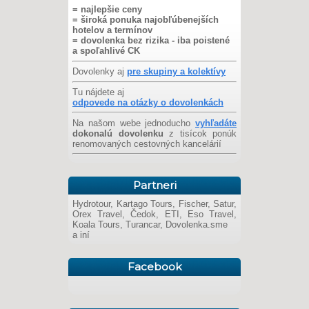
= najlepšie ceny
= široká ponuka najobľúbenejších
hotelov a termínov
= dovolenka bez rizika - iba poistené
a spoľahlivé CK
Dovolenky aj
pre skupiny a kolektívy
Tu nájdete aj
odpovede na otázky o dovolenkách
Na našom webe jednoducho
vyhľadáte
dokonalú dovolenku
z tisícok ponúk
renomovaných cestovných kancelárií
Partneri
Hydrotour, Kartago Tours, Fischer, Satur,
Orex Travel, Čedok, ETI, Eso Travel,
Koala Tours, Turancar, Dovolenka.sme
a iní
Facebook