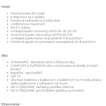
Hotel:
hotel ponúka 140 izieb
k dispozícii sú 2 výťahy
hotelová reštaurácia a lobby bar
conference miestnosť
Wi-Fi v lobby
vonkajší bazén otvorený od 01.06. do 30.09.
vnútorný bazén zatvorený od 15.6.do 15.9.
vonkajšie parkovanie za poplatok 17 € auto/noc
hotelová garáž na vyžiadanie za poplatok 20 € auto/noc
Izby:
STANDARD - klimatizované 2-lôžkové izby
COMFORT a SUPERIOR izby s možnosťou prístelky (rozťah.
kreslo)
kúpeľňa - sprcha/WC
SAT TV
izby bez balkóna, s balkónom, s balkónom na morskú stranu
alebo balkónom s výhľadom na more
NA VYŽIADANIE: detská postieľka zdarma
NA VYŽIADANIE: pes 15 €/deň (platba na mieste)
Stravovanie: