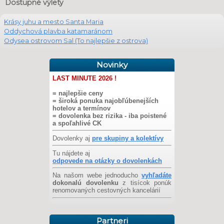
Dostupné výlety
Krásy juhu a mesto Santa Maria
Oddychová plavba katamaránom
Odysea ostrovom Sal (To najlepšie z ostrova)
Novinky
LAST MINUTE 2026 !
= najlepšie ceny
= široká ponuka najobľúbenejších
hotelov a termínov
= dovolenka bez rizika - iba poistené
a spoľahlivé CK
Dovolenky aj
pre skupiny a kolektívy
Tu nájdete aj
odpovede na otázky o dovolenkách
Na našom webe jednoducho
vyhľadáte
dokonalú dovolenku
z tisícok ponúk
renomovaných cestovných kancelárií
Partneri