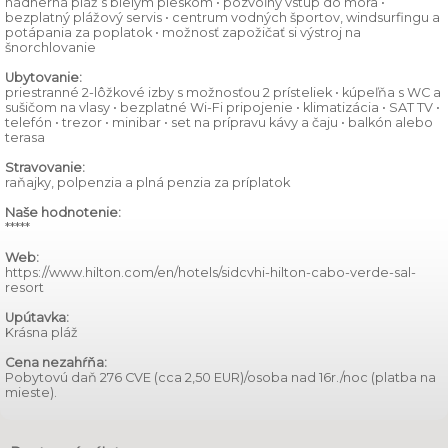
nádherná pláž s bielym pieskom • pozvoľný vstup do mora •
bezplatný plážový servis • centrum vodných športov, windsurfingu a
potápania za poplatok • možnosť zapožičať si výstroj na
šnorchlovanie
Ubytovanie:
priestranné 2-lôžkové izby s možnosťou 2 prísteliek • kúpeľňa s WC a
sušičom na vlasy • bezplatné Wi-Fi pripojenie • klimatizácia • SAT TV •
telefón • trezor • minibar • set na prípravu kávy a čaju • balkón alebo
terasa
Stravovanie:
raňajky, polpenzia a plná penzia za príplatok
Naše hodnotenie:
*****
Web:
https://www.hilton.com/en/hotels/sidcvhi-hilton-cabo-verde-sal-
resort
Upútavka:
Krásna pláž
Cena nezahŕňa:
Pobytovú daň 276 CVE (cca 2,50 EUR)/osoba nad 16r./noc (platba na
mieste).