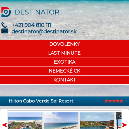
+421 904 810 111
destinator@destinator.sk
DOVOLENKY
LAST MINUTE
EXOTIKA
NEMECKÉ CK
KONTAKT
Hilton Cabo Verde Sal Resort