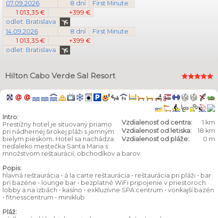
07.09.2026
8 dní
First Minute
1 013,35 €
+399 €
odlet: Bratislava
14.09.2026
8 dní
First Minute
1 013,35 €
+399 €
odlet: Bratislava
Hilton Cabo Verde Sal Resort
Intro:
Vzdialenosť od centra:
1 km
Prestížny hotel je situovaný priamo
Vzdialenosť od letiska:
18 km
pri nádhernej širokej pláži s jemným
bielym pieskom. Hotel sa nachádza
Vzdialenosť od pláže:
0 m
neďaleko mestečka Santa Maria s
množstvom reštaurácií, obchodíkov a barov.
Popis:
hlavná reštaurácia • á la carte reštaurácia • reštaurácia pri pláži • bar
pri bazéne • lounge bar • bezplatné WiFi pripojenie v priestoroch
lobby a na izbách • kasíno • exkluzívne SPA centrum • vonkajší bazén
• fitnesscentrum • miniklub
Pláž: