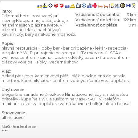
Intro:
Vzdialenosť od centra:
3 km
Príjemný hotel postavený pri
Vzdialenosť od letiska:
122 km
slávnej Kleopatrinej pláži, jednej z
najznámejších pláží na svete. V
Vzdialenosť od pláže:
0 m
blízkosti hotela sa nachádzajú
kaviarničky, bary a nákupné možnosti.
Popis:
hlavná reštaurácia • lobby bar • bar pri bazéne • lekár • recepcia •
bezplatné Wi-Fi pripojenie na recepcii • TV miestnosť • SPA a
wellness centrum • sauna • bazén • detský bazén • fitnescentrum •
plážový volejbal • šípky • večerné show
Pláž:
pekná pieskovo-kamienková pláž • pláž je oddelená od hotela
miestnou komunikáciou • centrum vodných športov za poplatok
Ubytovanie:
elegantne zariadené 2-lôžkové klimatizované izby s možnosťou
prístelky • kúpeľňa s WC a sušičom na vlasy • SAT TV • telefón •
minibar • trezor za poplatok • varná kanvica • balkón alebo terasa
Stravovanie:
all inclusive
Naše hodnotenie:
****