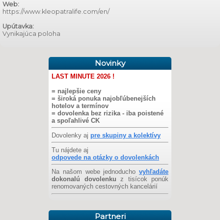
Web:
https://www.kleopatralife.com/en/
Upútavka:
Vynikajúca poloha
Novinky
LAST MINUTE 2026 !
= najlepšie ceny
= široká ponuka najobľúbenejších
hotelov a termínov
= dovolenka bez rizika - iba poistené
a spoľahlivé CK
Dovolenky aj
pre skupiny a kolektívy
Tu nájdete aj
odpovede na otázky o dovolenkách
Na našom webe jednoducho
vyhľadáte
dokonalú dovolenku
z tisícok ponúk
renomovaných cestovných kancelárií
Partneri