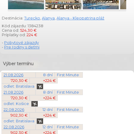
Destinácia:
Turecko
,
Alanya
,
Alanya - Kleopatrina pláž
Kód zájazdu: 1384238
Cena od:
524,30 €
Príplatky od:
224 €
-
Pobytové zájazdy
-
Pre rodiny s deťmi
Výber termínu
21.08.2026
8 dní
First Minute
720,30 €
+224 €
odlet: Bratislava
21.08.2026
8 dní
First Minute
720,30 €
+224 €
odlet: Košice
22.08.2026
12 dní
First Minute
902,30 €
+224 €
odlet: Bratislava
22.08.2026
12 dní
First Minute
902,30 €
+224 €