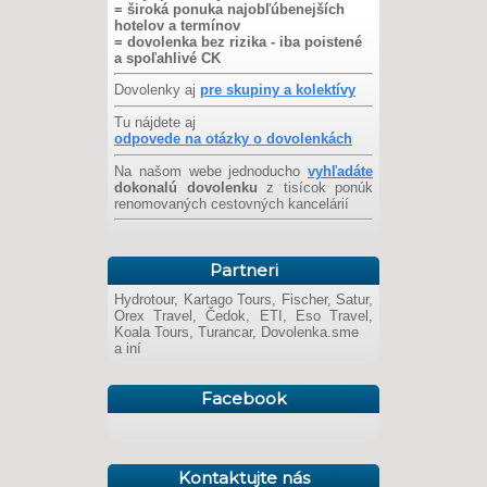
= široká ponuka najobľúbenejších
hotelov a termínov
= dovolenka bez rizika - iba poistené
a spoľahlivé CK
Dovolenky aj
pre skupiny a kolektívy
Tu nájdete aj
odpovede na otázky o dovolenkách
Na našom webe jednoducho
vyhľadáte
dokonalú dovolenku
z tisícok ponúk
renomovaných cestovných kancelárií
Partneri
Hydrotour, Kartago Tours, Fischer, Satur,
Orex Travel, Čedok, ETI, Eso Travel,
Koala Tours, Turancar, Dovolenka.sme
a iní
Facebook
Kontaktujte nás