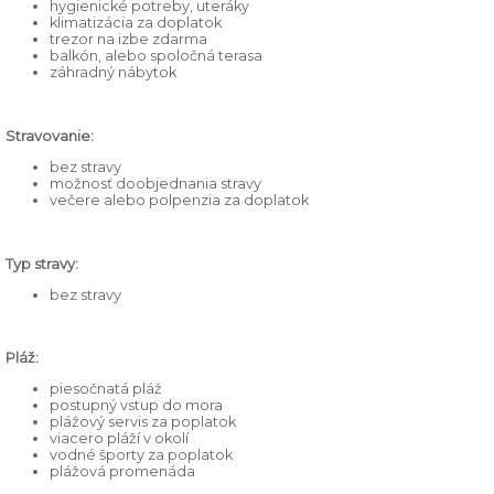
hygienické potreby, uteráky
klimatizácia za doplatok
trezor na izbe zdarma
balkón, alebo spoločná terasa
záhradný nábytok
Stravovanie:
bez stravy
možnosť doobjednania stravy
večere alebo polpenzia za doplatok
Typ stravy:
bez stravy
Pláž:
piesočnatá pláž
postupný vstup do mora
plážový servis za poplatok
viacero pláží v okolí
vodné športy za poplatok
plážová promenáda