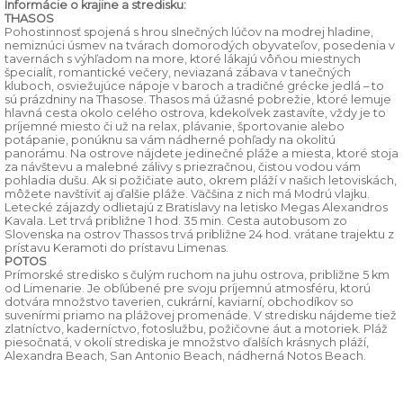
Informácie o krajine a stredisku:
THASOS
Pohostinnosť spojená s hrou slnečných lúčov na modrej hladine,
nemiznúci úsmev na tvárach domorodých obyvateľov, posedenia v
tavernách s výhľadom na more, ktoré lákajú vôňou miestnych
špecialít, romantické večery, neviazaná zábava v tanečných
kluboch, osviežujúce nápoje v baroch a tradičné grécke jedlá – to
sú prázdniny na Thasose. Thasos má úžasné pobrežie, ktoré lemuje
hlavná cesta okolo celého ostrova, kdekoľvek zastavíte, vždy je to
príjemné miesto či už na relax, plávanie, športovanie alebo
potápanie, ponúknu sa vám nádherné pohľady na okolitú
panorámu. Na ostrove nájdete jedinečné pláže a miesta, ktoré stoja
za návštevu a malebné zálivy s priezračnou, čistou vodou vám
pohladia dušu. Ak si požičiate auto, okrem pláží v našich letoviskách,
môžete navštíviť aj ďalšie pláže. Väčšina z nich má Modrú vlajku.
Letecké zájazdy odlietajú z Bratislavy na letisko Megas Alexandros
Kavala. Let trvá približne 1 hod. 35 min. Cesta autobusom zo
Slovenska na ostrov Thassos trvá približne 24 hod. vrátane trajektu z
prístavu Keramoti do prístavu Limenas.
POTOS
Prímorské stredisko s čulým ruchom na juhu ostrova, približne 5 km
od Limenarie. Je obľúbené pre svoju príjemnú atmosféru, ktorú
dotvára množstvo taverien, cukrární, kaviarní, obchodíkov so
suvenírmi priamo na plážovej promenáde. V stredisku nájdeme tiež
zlatníctvo, kaderníctvo, fotoslužbu, požičovne áut a motoriek. Pláž
piesočnatá, v okolí strediska je množstvo ďalších krásnych pláží,
Alexandra Beach, San Antonio Beach, nádherná Notos Beach.