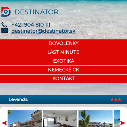
+421 904 810 111
destinator@destinator.sk
DOVOLENKY
LAST MINUTE
EXOTIKA
NEMECKÉ CK
KONTAKT
Levendis