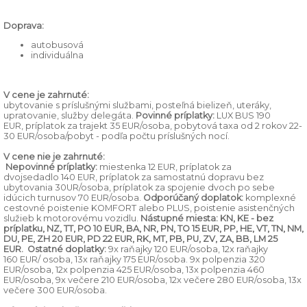
Doprava:
autobusová
individuálna
V cene je zahrnuté:
ubytovanie s príslušnými službami, posteľná bielizeň, uteráky,
upratovanie, služby delegáta.
Povinné príplatky:
LUX BUS 190
EUR, príplatok za trajekt 35 EUR/osoba, pobytová taxa od 2 rokov 22-
30 EUR/osoba/pobyt - podľa počtu príslušných nocí.
V cene nie je zahrnuté:
Nepovinné príplatky:
miestenka 12 EUR, príplatok za
dvojsedadlo 140 EUR, príplatok za samostatnú dopravu bez
ubytovania 30UR/osoba, príplatok za spojenie dvoch po sebe
idúcich turnusov 70 EUR/osoba.
Odporúčaný doplatok:
komplexné
cestovné poistenie KOMFORT alebo PLUS, poistenie asistenčných
služieb k motorovému vozidlu.
Nástupné miesta: KN, KE -
bez
príplatku
, NZ, TT, PO
10 EUR
, BA, NR, PN, TO
15 EUR
, PP, HE, VT, TN, NM,
DU, PE, ZH
20 EUR
, PD
22 EUR
, RK, MT, PB, PU, ZV, ZA, BB, LM
25
EUR
.
Ostatné doplatky:
9x raňajky 120 EUR/osoba, 12x raňajky
160 EUR/ osoba, 13x raňajky 175 EUR/osoba. 9x polpenzia 320
EUR/osoba, 12x polpenzia 425 EUR/osoba, 13x polpenzia 460
EUR/osoba, 9x večere 210 EUR/osoba, 12x večere 280 EUR/osoba, 13x
večere 300 EUR/osoba.