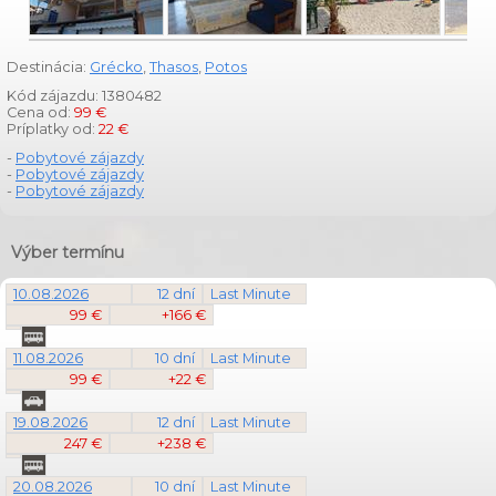
Destinácia:
Grécko
,
Thasos
,
Potos
Kód zájazdu: 1380482
Cena od:
99 €
Príplatky od:
22 €
-
Pobytové zájazdy
-
Pobytové zájazdy
-
Pobytové zájazdy
Výber termínu
10.08.2026
12 dní
Last Minute
99 €
+166 €
11.08.2026
10 dní
Last Minute
99 €
+22 €
19.08.2026
12 dní
Last Minute
247 €
+238 €
20.08.2026
10 dní
Last Minute