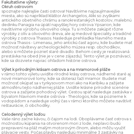
Fakultatívne výlety:
Okruh ostrovom
spoznajte najkrajšie časti ostrova! Navštívime najzaujímavejšie
miesta, ako sú napríklad kláštor Archangelos, Aliki so zvyškami
antického obetného chrámu a ranokresťanských kostolov, malebnú
dedinku Panagia na úpätí najvyššej hory ostrova Ypsarion, kde
navštívime výrobňu olivového oleja. Tu si môžete zakúpiť rôzne
výrobky z olív a olivového dreva, ale aj medové špeciality a tradičné
výrobky z ostrova Thassos. Nasleduje prehliadka hlavného mesta
ostrova Thasos - Limenasu, jeho antickú časť agoru, kde budete mať
možnosť návštevy archeologického múzea resp. obchodíkov,
alebo si môžete pozrieť staré divadlo. Behom cesty je realizovaná
prestávka na obed (nie je v cene zájazdu). Tento výlet je poznávací,
kde sa dozviete najviac ohľadom histórie ostrova.
Výlet k prírodným krásam ostrova a na mramorové pláže
v rámci tohto výletu uvidíte rírodné krásy ostrova, nádherné staré aj
nové mramorové lomy, kde sa doteraz ťaží mramor. Budete mať
možnosť okúpať sa v tyrkysovom mori ako na Karibiku a zažijete
atmosféru tejto nádhernej pláže. Uvidíte krásne prírodné scenérie
ostrova a zažijete pohodový výlet. Cestou späť nasleduje zastávka v
bývalom hlavnom meste ostrova - Theologos, kde sa pozrieme k
vodopádom a nasleduje voľný čas v rámci ktorého môžete navštíviť
reštaurácie, či obchodíky.
Celodenný výlet loďou
Vaše ráno začne kávou, či čajom na lodi. Oboplávame časť ostrova s
možnosťou kúpania na otvorenom mori z lode, neplavci budú
prepravení na pláž malým motorovým člnom, alebo môžu využiť
plávacie vesty. Počas plavby nasledujú minimálne 3 zastávky na