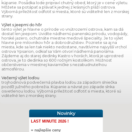
kúpanie. Posádka lode pripraví chutný obed, ktorý je v cene výletu.
Môžete sa potápať a plávať k jednej z krásných pláží ostrova.
Výborná príležitosť odfotiť si miesta, ktoré sú viditeľné len z morskej
strany.
Výlet s jeepmi do hôr
tento výlet je hlavne o prírode vo vnútrozemí ostrova, kam sa dá
dostať len jeepom. Uvidíte nádhernú panenskú prírodu, vodopády,
horské jazero, ochutnáte miestne medové špeciality. Je to výlet
hlavne pre milovníkov hôr a dobrodružstiev. Pozriete sa aj na
miesta, kde sa len tak niekto nedostane, navštívime najvyšší vrchol
ostrova Ypsarion, odkiaľ sa Vám otvorí nádherná panoráma.
Zájdeme aj do starej dedinky Kastro v horách, ktorá je uprostred
ostrova, je to dedinka so 600 ročným kostolíkom. Možnosť
občerstvenia v miestnej kaviarničke s nezabudnuteľnou
atmosférou.
Večerný výlet loďou
trojhodinová podvečerná plavba loďou za západom slniečka
pozdľž južného pobrežia. Kúpanie a návrat po západe slnka
osvetlenou loďou. Výborná príležitosť odfotiť si miesta, ktoré sú
viditeľné len z morskej strany.
Novinky
LAST MINUTE 2026 !
= najlepšie ceny