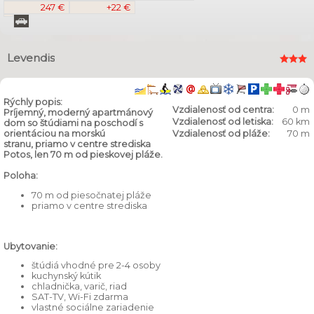
247 €
+22 €
Levendis
Rýchly popis:
Vzdialenosť od centra:
0 m
Príjemný, moderný apartmánový
Vzdialenosť od letiska:
60 km
dom so štúdiami na poschodí s
orientáciou na morskú
Vzdialenosť od pláže:
70 m
stranu, priamo v centre strediska
Potos, len 70 m od pieskovej pláže.
Poloha:
70 m od piesočnatej pláže
priamo v centre strediska
Ubytovanie:
štúdiá vhodné pre 2-4 osoby
kuchynský kútik
chladnička, varič, riad
SAT-TV, Wi-Fi zdarma
vlastné sociálne zariadenie