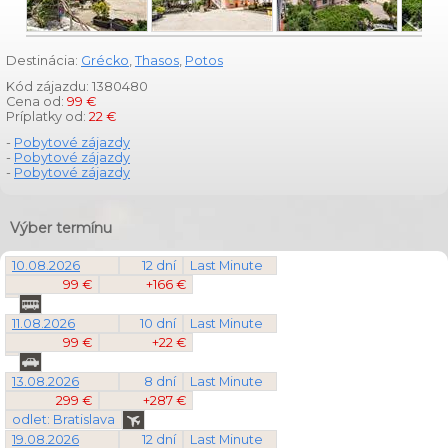
Destinácia:
Grécko
,
Thasos
,
Potos
Kód zájazdu: 1380480
Cena od:
99 €
Príplatky od:
22 €
-
Pobytové zájazdy
-
Pobytové zájazdy
-
Pobytové zájazdy
Výber termínu
10.08.2026
12 dní
Last Minute
99 €
+166 €
11.08.2026
10 dní
Last Minute
99 €
+22 €
13.08.2026
8 dní
Last Minute
299 €
+287 €
odlet: Bratislava
19.08.2026
12 dní
Last Minute