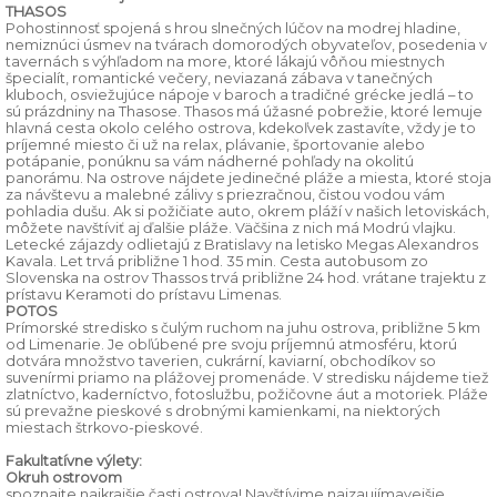
THASOS
Pohostinnosť spojená s hrou slnečných lúčov na modrej hladine,
nemiznúci úsmev na tvárach domorodých obyvateľov, posedenia v
tavernách s výhľadom na more, ktoré lákajú vôňou miestnych
špecialít, romantické večery, neviazaná zábava v tanečných
kluboch, osviežujúce nápoje v baroch a tradičné grécke jedlá – to
sú prázdniny na Thasose. Thasos má úžasné pobrežie, ktoré lemuje
hlavná cesta okolo celého ostrova, kdekoľvek zastavíte, vždy je to
príjemné miesto či už na relax, plávanie, športovanie alebo
potápanie, ponúknu sa vám nádherné pohľady na okolitú
panorámu. Na ostrove nájdete jedinečné pláže a miesta, ktoré stoja
za návštevu a malebné zálivy s priezračnou, čistou vodou vám
pohladia dušu. Ak si požičiate auto, okrem pláží v našich letoviskách,
môžete navštíviť aj ďalšie pláže. Väčšina z nich má Modrú vlajku.
Letecké zájazdy odlietajú z Bratislavy na letisko Megas Alexandros
Kavala. Let trvá približne 1 hod. 35 min. Cesta autobusom zo
Slovenska na ostrov Thassos trvá približne 24 hod. vrátane trajektu z
prístavu Keramoti do prístavu Limenas.
POTOS
Prímorské stredisko s čulým ruchom na juhu ostrova, približne 5 km
od Limenarie. Je obľúbené pre svoju príjemnú atmosféru, ktorú
dotvára množstvo taverien, cukrární, kaviarní, obchodíkov so
suvenírmi priamo na plážovej promenáde. V stredisku nájdeme tiež
zlatníctvo, kaderníctvo, fotoslužbu, požičovne áut a motoriek. Pláže
sú prevažne pieskové s drobnými kamienkami, na niektorých
miestach štrkovo-pieskové.
Fakultatívne výlety:
Okruh ostrovom
spoznajte najkrajšie časti ostrova! Navštívime najzaujímavejšie