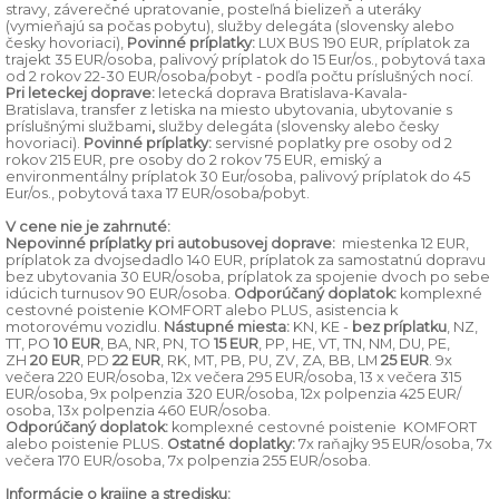
stravy, záverečné upratovanie, posteľná bielizeň a uteráky
(vymieňajú sa počas pobytu), služby delegáta (slovensky alebo
česky hovoriaci),
Povinné príplatky:
LUX BUS 190 EUR, príplatok za
trajekt 35 EUR/osoba, palivový príplatok do 15 Eur/os., pobytová taxa
od 2 rokov 22-30 EUR/osoba/pobyt - podľa počtu príslušných nocí.
Pri leteckej doprave:
letecká doprava Bratislava-Kavala-
Bratislava, transfer z letiska na miesto ubytovania, ubytovanie s
príslušnými službami
,
služby delegáta (slovensky alebo česky
hovoriaci).
Povinné príplatky:
servisné poplatky pre osoby od 2
rokov 215 EUR, pre osoby do 2 rokov 75 EUR, emiský a
environmentálny príplatok 30 Eur/osoba, palivový príplatok do 45
Eur/os., pobytová taxa 17 EUR/osoba/pobyt.
V cene nie je zahrnuté:
Nepovinné príplatky pri autobusovej doprave:
miestenka 12 EUR,
príplatok za dvojsedadlo 140 EUR, príplatok za samostatnú dopravu
bez ubytovania 30 EUR/osoba, príplatok za spojenie dvoch po sebe
idúcich turnusov 90 EUR/osoba.
Odporúčaný doplatok:
komplexné
cestovné poistenie KOMFORT alebo PLUS, asistencia k
motorovému vozidlu.
Nástupné miesta:
KN, KE -
bez príplatku
, NZ,
TT, PO
10 EUR
, BA, NR, PN, TO
15 EUR
, PP, HE, VT, TN, NM, DU, PE,
ZH
20 EUR
, PD
22 EUR
, RK, MT, PB, PU, ZV, ZA, BB, LM
25 EUR
. 9x
večera 220 EUR/osoba, 12x večera 295 EUR/osoba, 13 x večera 315
EUR/osoba, 9x polpenzia 320 EUR/osoba, 12x polpenzia 425 EUR/
osoba, 13x polpenzia 460 EUR/osoba.
Odporúčaný doplatok:
komplexné cestovné poistenie KOMFORT
alebo poistenie PLUS.
Ostatné doplatky:
7x raňajky 95 EUR/osoba, 7x
večera 170 EUR/osoba, 7x polpenzia 255 EUR/osoba.
Informácie o krajine a stredisku: