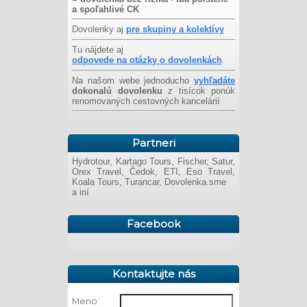
a spoľahlivé CK
Dovolenky aj
pre skupiny a kolektívy
Tu nájdete aj
odpovede na otázky o dovolenkách
Na našom webe jednoducho
vyhľadáte
dokonalú dovolenku
z tisícok ponúk
renomovaných cestovných kancelárií
Partneri
Hydrotour, Kartago Tours, Fischer, Satur,
Orex Travel, Čedok, ETI, Eso Travel,
Koala Tours, Turancar, Dovolenka.sme
a iní
Facebook
Kontaktujte nás
Meno: