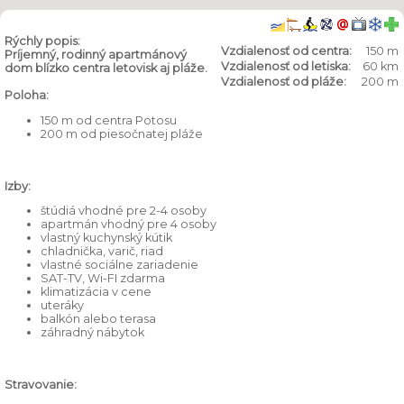
Rýchly popis:
Vzdialenosť od centra:
150 m
Príjemný, rodinný apartmánový
Vzdialenosť od letiska:
60 km
dom blízko centra letovisk aj pláže.
Vzdialenosť od pláže:
200 m
Poloha:
150 m od centra Potosu
200 m od piesočnatej pláže
Izby:
štúdiá vhodné pre 2-4 osoby
apartmán vhodný pre 4 osoby
vlastný kuchynský kútik
chladnička, varič, riad
vlastné sociálne zariadenie
SAT-TV, Wi-FI zdarma
klimatizácia v cene
uteráky
balkón alebo terasa
záhradný nábytok
Stravovanie: