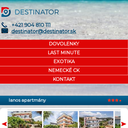
+421 904 810 111
destinator@destinator.sk
DOVOLENKY
LAST MINUTE
EXOTIKA
NEMECKÉ CK
KONTAKT
Ianos apartmány