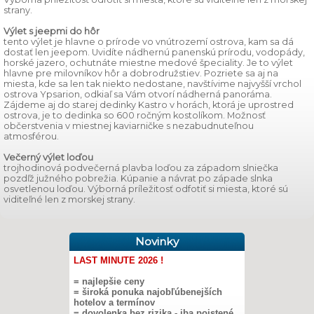
strany.
Výlet s jeepmi do hôr
tento výlet je hlavne o prírode vo vnútrozemí ostrova, kam sa dá
dostať len jeepom. Uvidíte nádhernú panenskú prírodu, vodopády,
horské jazero, ochutnáte miestne medové špeciality. Je to výlet
hlavne pre milovníkov hôr a dobrodružstiev. Pozriete sa aj na
miesta, kde sa len tak niekto nedostane, navštívime najvyšší vrchol
ostrova Ypsarion, odkiaľ sa Vám otvorí nádherná panoráma.
Zájdeme aj do starej dedinky Kastro v horách, ktorá je uprostred
ostrova, je to dedinka so 600 ročným kostolíkom. Možnosť
občerstvenia v miestnej kaviarničke s nezabudnuteľnou
atmosférou.
Večerný výlet loďou
trojhodinová podvečerná plavba loďou za západom slniečka
pozdľž južného pobrežia. Kúpanie a návrat po západe slnka
osvetlenou loďou. Výborná príležitosť odfotiť si miesta, ktoré sú
viditeľné len z morskej strany.
Novinky
LAST MINUTE 2026 !
= najlepšie ceny
= široká ponuka najobľúbenejších
hotelov a termínov
= dovolenka bez rizika - iba poistené