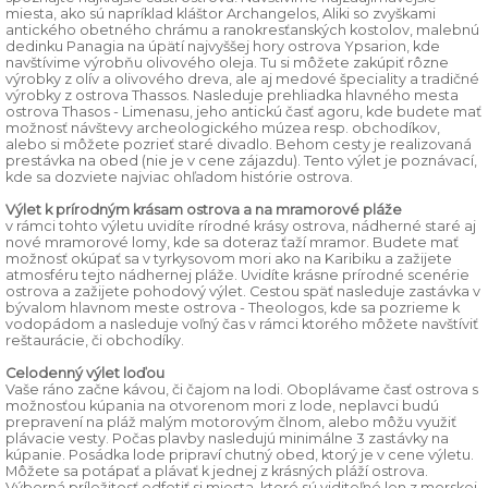
miesta, ako sú napríklad kláštor Archangelos, Aliki so zvyškami
antického obetného chrámu a ranokresťanských kostolov, malebnú
dedinku Panagia na úpätí najvyššej hory ostrova Ypsarion, kde
navštívime výrobňu olivového oleja. Tu si môžete zakúpiť rôzne
výrobky z olív a olivového dreva, ale aj medové špeciality a tradičné
výrobky z ostrova Thassos. Nasleduje prehliadka hlavného mesta
ostrova Thasos - Limenasu, jeho antickú časť agoru, kde budete mať
možnosť návštevy archeologického múzea resp. obchodíkov,
alebo si môžete pozrieť staré divadlo. Behom cesty je realizovaná
prestávka na obed (nie je v cene zájazdu). Tento výlet je poznávací,
kde sa dozviete najviac ohľadom histórie ostrova.
Výlet k prírodným krásam ostrova a na mramorové pláže
v rámci tohto výletu uvidíte rírodné krásy ostrova, nádherné staré aj
nové mramorové lomy, kde sa doteraz ťaží mramor. Budete mať
možnosť okúpať sa v tyrkysovom mori ako na Karibiku a zažijete
atmosféru tejto nádhernej pláže. Uvidíte krásne prírodné scenérie
ostrova a zažijete pohodový výlet. Cestou späť nasleduje zastávka v
bývalom hlavnom meste ostrova - Theologos, kde sa pozrieme k
vodopádom a nasleduje voľný čas v rámci ktorého môžete navštíviť
reštaurácie, či obchodíky.
Celodenný výlet loďou
Vaše ráno začne kávou, či čajom na lodi. Oboplávame časť ostrova s
možnosťou kúpania na otvorenom mori z lode, neplavci budú
prepravení na pláž malým motorovým člnom, alebo môžu využiť
plávacie vesty. Počas plavby nasledujú minimálne 3 zastávky na
kúpanie. Posádka lode pripraví chutný obed, ktorý je v cene výletu.
Môžete sa potápať a plávať k jednej z krásných pláží ostrova.
Výborná príležitosť odfotiť si miesta, ktoré sú viditeľné len z morskej