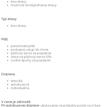
bez stravy
možnosť doobjednania stravy
Typ stravy:
bez stravy
Pláž:
piesočnatá pláž
postupný vstup do mora
plážový servis za poplatok
zľava na plážový servis 10%
vodné športy za poplatok
Doprava:
letecká
autobusová
individuálna
V cene je zahrnuté:
Pri autobusovej doprave
: ubytovanie na príslušný počet nocí bez