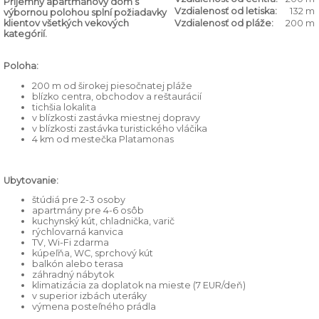
Príjemný apartmánový dom s
Vzdialenosť od letiska:
132 m
výbornou polohou splní požiadavky
klientov všetkých vekových
Vzdialenosť od pláže:
200 m
kategórií.
Poloha:
200 m od širokej piesočnatej pláže
blízko centra, obchodov a reštaurácií
tichšia lokalita
v blízkosti zastávka miestnej dopravy
v blízkosti zastávka turistického vláčika
4 km od mestečka Platamonas
Ubytovanie:
štúdiá pre 2-3 osoby
apartmány pre 4-6 osôb
kuchynský kút, chladnička, varič
rýchlovarná kanvica
TV, Wi-Fi zdarma
kúpeľňa, WC, sprchový kút
balkón alebo terasa
záhradný nábytok
klimatizácia za doplatok na mieste (7 EUR/deň)
v superior izbách uteráky
výmena posteľného prádla