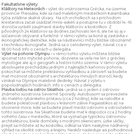
Fakultatívne výlety:
Kláštory na Meteorách -
výlet do vnútrozemia Grécka, na územie
provincie Thessália, kde sa nad malebným mestečkom Kalambaka
týčia zvláštne skalné útvary. Na ich vrcholkoch sa s príchodom
kresťanstva začali úsádzať mnísi-askéti a postupne tu v období 14.-16.
storočia vyrástli zaujímavé stavby kláštorov a kostolíkov. Z
pôvodných 24 kláštorov sa dodnes zachovalo len 6, ale tie sú aj v
súčasnosti obývané a funkčné. V rámci výletu sa koná aj zastávka v
ikonografickej dielničke, kde sa návštevníci môžu bližšie oboznámiť
s technikou ikonografie. Jedná sa o celodenný výlet, návrat cca o
18.00 hod. Info o cenách u delegáta.
Výlet na pohorie Olympu -
v rámci tohto výletu môžete bližšie
spoznať toto mýtické pohorie, dozviete sa veľa nie len z gréckej
mytológie ale aj o geografii a histórii tohto územia. V rámci výletu
absolvujete prechádzku jedným z najkrajších kaňonov pohoria,
pokochať sa môžete prekrásnou vyhliadkou a zároveň sa budete
mať možnosť oboznámiť s architektúrou minulých storočí, kedy
vznikali na Olympe malebné dedinky. Návrat z výletu v
popoludňajších hodinách. Info o cenách u delegáta.
Plavba loďou na ostrov Skiathos -
jedná sa o jeden z ostrovov
známeho súostrovia Severné Sporady. Autobusom sa preveziete
do malého rybárskeho prístavu (cca 2 hodiny), kde sa nalodíte a
budete pokračovať plavbou v krásnom zálive Pagassitikos až na
otvorené more, kde sa budete plaviť medzi ostrovmi a ostrovčekmi
tohto súostrovia. Na Skiathose budete mať k dispozícii cca 2 hodiny
voľného času v mestečku, ktoré sa vyznačuje typickou ostrovnou
architektúrou, biele domčeky s modrými okenicami, úzke uličky,
prejsť sa môžete až ku kostolíku, odkiaľ sa Vám naskytne nádherný
výhľad na okolité ostrovy a krajinu. Neskôr nasleduje asi polhodinová