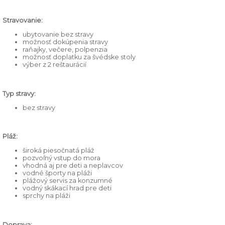
Stravovanie:
ubytovanie bez stravy
možnosť dokúpenia stravy
raňajky, večere, polpenzia
možnosť doplatku za švédske stoly
výber z 2 reštaurácií
Typ stravy:
bez stravy
Pláž:
široká piesočnatá pláž
pozvoľný vstup do mora
vhodná aj pre deti a neplavcov
vodné športy na pláži
plážový servis za konzumné
vodný skákací hrad pre deti
sprchy na pláži
Doprava: