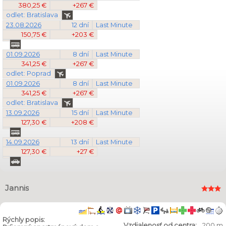
380,25 €
+267 €
odlet: Bratislava
23.08.2026
12 dní
Last Minute
150,75 €
+203 €
01.09.2026
8 dní
Last Minute
341,25 €
+267 €
odlet: Poprad
01.09.2026
8 dní
Last Minute
341,25 €
+267 €
odlet: Bratislava
13.09.2026
15 dní
Last Minute
127,30 €
+208 €
14.09.2026
13 dní
Last Minute
127,30 €
+27 €
Jannis
Rýchly popis:
Vzdialenosť od centra:
200 m