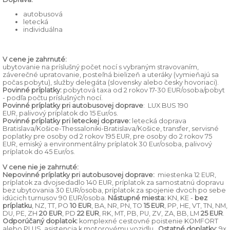
autobusová
letecká
individuálna
V cene je zahrnuté:
ubytovanie na príslušný počet nocí s vybraným stravovaním,
záverečné upratovanie, posteľná bielizeň a uteráky (vymieňajú sa
počas pobytu), služby delegáta (slovensky alebo česky hovoriaci).
Povinné príplatky:
pobytová taxa od 2 rokov 17-30 EUR/osoba/pobyt
- podľa počtu príslušných nocí.
Povinné príplatky p
ri autobusovej doprave
:
LUX BUS 190
EUR, palivový príplatok do 15 Eur/os.
Povinné príplatky p
ri leteckej doprave:
letecká doprava
Bratislava/Košice-Thessaloniki-Bratislava/Košice, transfer, servisné
poplatky pre osoby od 2 rokov 195 EUR, pre osoby do 2 rokov 75
EUR, emiský a environmentálny príplatok 30 Eur/osoba, palivový
príplatok do 45 Eur/os.
V cene nie je zahrnuté:
Nepovinné príplatky pri autobusovej doprave:
miestenka 12 EUR,
príplatok za dvojsedadlo 140 EUR, príplatok za samostatnú dopravu
bez ubytovania 30 EUR/osoba, príplatok za spojenie dvoch po sebe
idúcich turnusov 90 EUR/osoba.
Nástupné miesta:
KN, KE -
bez
príplatku
, NZ, TT, PO
10 EUR
, BA, NR, PN, TO
15 EUR
, PP, HE, VT, TN, NM,
DU, PE, ZH
20 EUR
, PD
22 EUR
, RK, MT, PB, PU, ZV, ZA, BB, LM
25 EUR
.
Odporúčaný doplatok:
komplexné cestovné poistenie KOMFORT
alebo PLUS, asistencia k motorovému vozidlu.
Ostatné doplatky:
9x