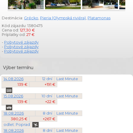
Destinácia:
Grécko
,
Pieria (Olympská riviéra)
,
Platamonas
Kód zájazdu: 1380475
Cena od:
127,30 €
Príplatky od:
27 €
-
Pobytové zájazdy
-
Pobytové zájazdy
-
Pobytové zájazdy
Výber termínu
14.08.2026
12 dní
Last Minute
139 €
+191 €
15.08.2026
10 dní
Last Minute
139 €
+22 €
18.08.2026
8 dní
Last Minute
380,25 €
+267 €
odlet: Poprad
18.08.2026
8 dní
Last Minute