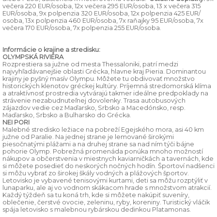
večera 220 EUR/osoba, 12x večera 295 EUR/osoba, 13 x večera 315
EUR/osoba, 9x polpenzia 320 EUR/osoba, 12x polpenzia 425 EUR/
osoba, 13x polpenzia 460 EUR/osoba, 7x raňajky 95 EUR/osoba, 7x
večera 170 EUR/osoba, 7x polpenzia 255 EUR/osoba.
Informácie o krajine a stredisku:
OLYMPSKÁ RIVIÉRA
Rozprestiera sa južne od mesta Thessaloniki, patrí medzi
najvyhľadávanejšie oblasti Grécka, hlavne kraj Pieria. Dominantou
krajiny je pyšný masív Olympu. Môžete tu obdivovať množstvo
historických klenotov gréckej kultúry. Príjemná stredomorská klíma
a atraktívnosť prostredia vytvárajú takmer ideálne predpoklady na
strávenie nezabudnuteľnej dovolenky. Trasa autobusových
zájazdov vedie cez Maďarsko, Srbsko a Macedónsko, resp.
Maďarsko, Srbsko a Bulharsko do Grécka.
NEI PORI
Malebné stredisko ležiace na pobreží Egejského mora, asi 40 km
južne od Paralie. Na jednej strane je lemované širokými
piesočnatými plážami a na druhej strane sa nad ním týči bájne
pohorie Olymp. Pobrežná promenáda ponúka mnoho možností
nákupov a občerstvenia v miestnych kaviarničkách a tavernách, kde
si môžete posedieť do neskorých nočných hodín. Športoví nadšenci
si môžu vybrať zo širokej škály vodných a plážových športov.
Letovisko je vybavené tenisovými kurtami, deti sa môžu rozptýliť v
lunaparku, ale aj vo vodnom skákacom hrade s množstvom atrakcií.
Každý týždeň sa tu koná trh, kde si môžete nakúpiť suveníry,
oblečenie, čerstvé ovocie, zeleninu, ryby, koreniny. Turistický vláčik
spája letovisko s malebnou rybárskou dedinkou Platamonas.