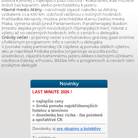
plavba k jednej z najkrajších pláží ostrova - Kukunaries, kde môžete
stráviť čas kúpaním, alebo prechádzkou k jazeru.
Hlavné mesto Atény -
náročnejší zájazd, nakoľko sú Athény
vzdialené cca 450 km, odchod väčšinou v nočných hodinách.
Prehliadka Akropoly, múzea, prechádzka starou časťou mesta
Plaka, výmena stráží pred Parlamentom, Panathenajský štadión
(miesto dejiska prvých novodobých Olympijských hier). Návrat z
výletu až vo večerných hodinách. Info o cenách u delegáta.
Grécky večer -
príjemný večer s ochutnávkou gréckej gastronómie
s folklórnym programom. Info o cenách u delegáta.
V ponuke našej partnerskej CK nájdete aj ponuku ďalších výletov,
ako je napríklad Pirátska plavba (organizuje sa podľa počtu
účastníkov), zájazd k bahennému jazeru Allikes s liečivými účinkami,
návšteva Edessy a Pozaru. Bližšie info o programoch a cenách Vám
poskytne delegát.
Novinky
LAST MINUTE 2026 !
= najlepšie ceny
= široká ponuka najobľúbenejších
hotelov a termínov
= dovolenka bez rizika - iba poistené
a spoľahlivé CK
Dovolenky aj
pre skupiny a kolektívy
Tu nájdete aj