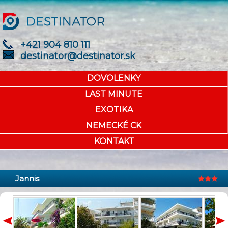
+421 904 810 111
destinator@destinator.sk
DOVOLENKY
LAST MINUTE
EXOTIKA
NEMECKÉ CK
KONTAKT
Jannis