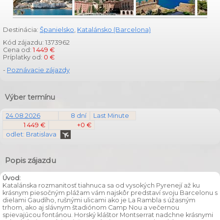
Destinácia:
Španielsko
,
Katalánsko (Barcelona)
Kód zájazdu: 1373962
Cena od:
1 449 €
Príplatky od:
0 €
-
Poznávacie zájazdy
Výber termínu
24.08.2026
8 dní
Last Minute
1 449 €
+0 €
odlet: Bratislava
Popis zájazdu
Úvod:
Katalánska rozmanitosť tiahnuca sa od vysokých Pyrenejí až ku
krásnym piesočným plážam vám najskôr predstaví svoju Barcelonu s
dielami Gaudího, rušnými ulicami ako je La Rambla s úžasným
trhom, ako aj slávnym štadiónom Camp Nou a večernou
spievajúcou fontánou. Horský kláštor Montserrat nadchne krásnymi