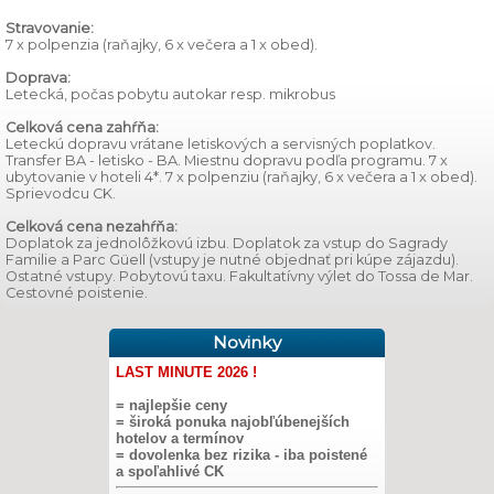
Stravovanie:
7 x polpenzia (raňajky, 6 x večera a 1 x obed).
Doprava:
Letecká, počas pobytu autokar resp. mikrobus
Celková cena zahŕňa:
Leteckú dopravu vrátane letiskových a servisných poplatkov.
Transfer BA - letisko - BA. Miestnu dopravu podľa programu. 7 x
ubytovanie v hoteli 4*. 7 x polpenziu (raňajky, 6 x večera a 1 x obed).
Sprievodcu CK.
Celková cena nezahŕňa:
Doplatok za jednolôžkovú izbu. Doplatok za vstup do Sagrady
Familie a Parc Güell (vstupy je nutné objednať pri kúpe zájazdu).
Ostatné vstupy. Pobytovú taxu. Fakultatívny výlet do Tossa de Mar.
Cestovné poistenie.
Novinky
LAST MINUTE 2026 !
= najlepšie ceny
= široká ponuka najobľúbenejších
hotelov a termínov
= dovolenka bez rizika - iba poistené
a spoľahlivé CK