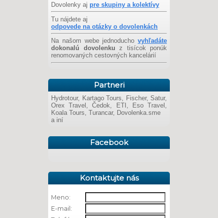
Dovolenky aj
pre skupiny a kolektívy
Tu nájdete aj
odpovede na otázky o dovolenkách
Na našom webe jednoducho
vyhľadáte
dokonalú dovolenku
z tisícok ponúk
renomovaných cestovných kancelárií
Partneri
Hydrotour, Kartago Tours, Fischer, Satur,
Orex Travel, Čedok, ETI, Eso Travel,
Koala Tours, Turancar, Dovolenka.sme
a iní
Facebook
Kontaktujte nás
Meno:
E-mail: