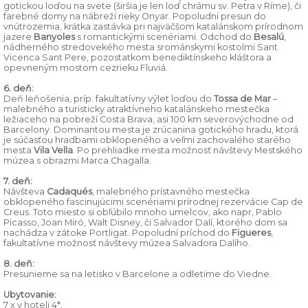
gotickou loďou na svete (širšia je len loď chrámu sv. Petra v Ríme), či
farebné domy na nábreží rieky Onyar. Popoludní presun do
vnútrozemia, krátka zastávka pri najväčšom katalánskom prírodnom
jazere
Banyoles
s romantickými scenériami. Odchod do
Besalú
,
nádherného stredovekého mesta srománskymi kostolmi Sant
Vicenca Sant Pere, pozostatkom benediktínskeho kláštora a
opevneným mostom cezrieku Fluviá.
6. deň:
Deň leňošenia, príp. fakultatívny výlet loďou do
Tossa de Mar
–
malebného a turisticky atraktívneho katalánskeho mestečka
ležiaceho na pobreží Costa Brava, asi 100 km severovýchodne od
Barcelony. Dominantou mesta je zrúcanina gotického hradu, ktorá
je súčasťou hradbami obklopeného a veľmi zachovalého starého
mesta
Vila Vella
. Po prehliadke mesta možnosť návštevy Mestského
múzea s obrazmi Marca Chagalla.
7. deň:
Návšteva
Cadaqués
, malebného prístavného mestečka
obklopeného fascinujúcimi scenériami prírodnej rezervácie Cap de
Creus. Toto miesto si obľúbilo mnoho umelcov, ako napr, Pablo
Picasso, Joan Miró, Walt Disney, či Salvador Dalí, ktorého dom sa
nachádza v zátoke Portligat. Popoludní príchod do
Figueres
,
fakultatívne možnosť návštevy múzea Salvadora Dalího.
8. deň:
Presunieme sa na letisko v Barcelone a odletíme do Viedne.
Ubytovanie:
7 x v hoteli 4*.