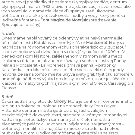
autobusovej prehliadky si pozrieme Olympijský štadión, centrum
olympijských hier z r. 1992, a uvidíme aj ďalšie zaujímavé miesta ako
vrch Montjuic, či námestie Plaça d’Espanya. Deň ukončíme
pohľadom na efektný súzvuk svetla, hudby a vody, ktorý ponúka
jedinečná fontána –
Font Magica de Montjuic
(predstavenie
Spievajúce fontány).
4. deň:
Dnes máme naplánovaný celodenný výlet na najvýznamnejšie
pútnické miesto Katalánska – horský kláštor
Montserrat
, ktorý sa
nachádza na rovnomennom vrchu s charakteristickou „zubatou“
líniou vrcholcov skál dvíhajúcich sa do výšky niečo cez 1000 m. V
benediktínskom kláštore, zakliesnenom v strmom svahu medzi
skalami sa údajne udiali viaceré zázraky a socha milostivej Panny
Márie z Montsserat - La Moreneta (tmavá panna) – patrónky
Katalánska sem láka pútnikov z celého sveta. Niektoré legendy
hovoria, že sa na tomto mieste ukrýva svätý grál. Mystickú atmosféru
umocňuje nádherný výhľad do doliny. V múzeu, ktoré je súčasťou
kláštora, sú maľby takých majstrov, akými boli El Greco, Caravaggio a
Picasso.
5. deň:
Čaká nás ďalší z výletov do
Girony
, ktorá je centrom rovnomenného
regiónu s dokonalou polohou na brehoch rieky Ter a Onyar.
Historické centrum mesta sjednou z najzachovalejších
stredovekých židovských štvrtí, hradbami a krásnymi románskymi
kostolmi je sieťou úzkych šarmantných uličiek, námestí a
elegantných palácov. Dokonca tu nájdeme aj zaujímavý most –
betónový monolit má v najužšom mieste v strede nad riekou
hrúbku len 25 cm. Obdivovať môžeme aj katedrálu s najširšou