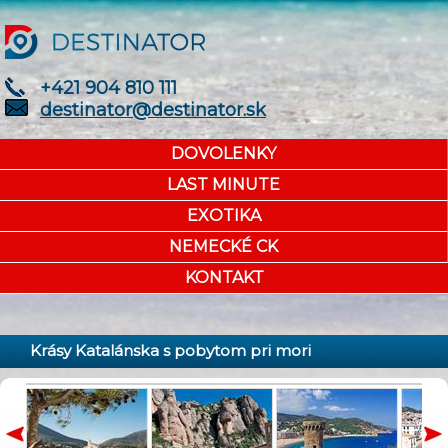
+421 904 810 111
destinator@destinator.sk
DOVOLENKY
LAST MINUTE
EXOTIKA
NEMECKÉ CK
KONTAKT
Krásy Katalánska s pobytom pri mori