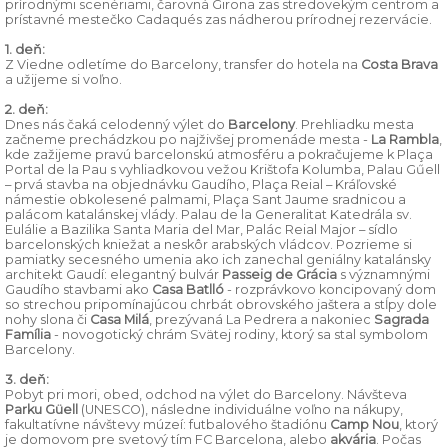
prírodnými scenériami, čarovná Girona zas stredovekým centrom a
prístavné mestečko Cadaqués zas nádherou prírodnej rezervácie.
1. deň:
Z Viedne odletíme do Barcelony, transfer do hotela na
Costa Brava
a užijeme si voľno.
2. deň:
Dnes nás čaká celodenný výlet do
Barcelony
. Prehliadku mesta
začneme prechádzkou po najživšej promenáde mesta -
La Rambla
,
kde zažijeme pravú barcelonskú atmosféru a pokračujeme k Plaça
Portal de la Pau s vyhliadkovou vežou Krištofa Kolumba, Palau Gűell
– prvá stavba na objednávku Gaudího, Plaça Reial – Kráľovské
námestie obkolesené palmami, Plaça Sant Jaume sradnicou a
palácom katalánskej vlády. Palau de la Generalitat Katedrála sv.
Eulálie a Bazilika Santa Maria del Mar, Palác Reial Major – sídlo
barcelonských kniežat a neskôr arabských vládcov. Pozrieme si
pamiatky secesného umenia ako ich zanechal geniálny katalánsky
architekt Gaudí: elegantný bulvár
Passeig de Grácia
s významnými
Gaudího stavbami ako
Casa Batlló
- rozprávkovo koncipovaný dom
so strechou pripomínajúcou chrbát obrovského jaštera a stĺpy dole
nohy slona či
Casa Milá
, prezývaná La Pedrera a nakoniec
Sagrada
Família
- novogotický chrám Svätej rodiny, ktorý sa stal symbolom
Barcelony.
3. deň:
Pobyt pri mori, obed, odchod na výlet do Barcelony. Návšteva
Parku Güell
(UNESCO), následne individuálne voľno na nákupy,
fakultatívne návštevy múzeí: futbalového štadiónu
Camp Nou
, ktorý
je domovom pre svetový tím FC Barcelona, alebo
akvária
. Počas