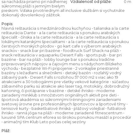
sa nachádza priamo pri nádhernej
Vzdialenosť od pláže:
0 m
súkromnej pláži s jemným bielym
pieskom. Vďaka prvotriednym all inclusive službám si vychutnáte
dokonalý dovolenkový zážitok.
Popis:
hlavná reštaurácia s medzinárodnou kuchyňou • talianska a la carte
reštaurácia Dante • a la carte reštaurácia s ponukou arabských
špecialít • čínska a la carte reštaurácia • a la carte reštaurácia s
lokálnymi katarskými špecialitami • a la carte reštaurácia s ponukou
čerstvých morských plodov • go kart cafe s výberom arabských
snackov • snack bar pri bazéne • foodtruck Surf Shack na pláži •
snack reštaurácia v aquaparku Desert Falls • sports pub • bar pri
bazéne • bar na pláži • lobby lounge bar s ponukou tradične
pripravovaných nápojov a čajovým menu s nádychom Blízkeho
východu • bezplatné Wi-Fi pripojenie • 2 vonkajšie priestranné
bazény s ležadlami a slnečníkmi • detský bazén • rozľahlý vodný
zábavný park - Desert Falls s rozlohou 57 000 m2 s viac ako 19
atrakciami a 30 tobogánmi pre všetky vekové kategórie • súčasťou
zábavného parku sú atrakcie ako laser tag, motokáry, dobrodružný
kaňoning, či potápanie v bazéne • detské ihrisko • moderne
zariadený miniklub s množstvom originálnych aktivít pre deti •
športová akadémia so súkromnými tréningovými zariadeniami
svetovej úrovne pre profesionálnych športovcov a športové tímy •
tenisové kurty • basketbalové ihriská • plážový volejbal • futbalové
ihrisko • ranná jóga na pláži • moderne zariadené fitnescentrum •
luxusné SPA centrum eforea so širokou ponukou masáží a procedúr
• animačný tím Klub Leto počas celej sezóny
Pláž: