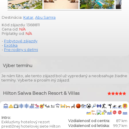
Destinácia:
Katar
,
Abu Samra
Kód zájazdu: 1368811
Cena od:
N/A
Príplatky od:
N/A
-
Pobytové zájazdy
-
Exotika
-
Pre rodiny s deťmi
Výber termínu
Je nám ľúto, ale tento zájazd bol už vypredaný a neobsahuje žiadne
termíny. Vyberte si prosím iný zájazd.
Hilton Salwa Beach Resort & Villas
Intro:
Vzdialenosť od centra:
87 km
Exkluzívny hotelový rezort
Vzdialenosť od letiska:
99,7 km
prestížnej hotelovej siete Hilton