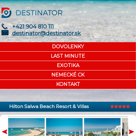
+421 904 810 111
destinator@destinator.sk
DOVOLENKY
LAST MINUTE
EXOTIKA
NEMECKÉ CK
KONTAKT
Hilton Salwa Beach Resort & Villas