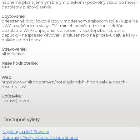
nádherná pláž s jemným bielym pieskom • pozvoľný vstup do mora •
bezplatný plážový servis
Ubytovanie:
priestranné dvojlôžkové izby v modernom arabskom štýle • kúpeľňa
s WC a sušičom na vlasy • TV • minichladnička • trezor • telefón •
bezplatné Wi-Fi pripojenie k dispozícii v každej izbe • župan a
papučky • nespresso kávovar • príslušenstvo na prípravu čaju a kávy •
balkón alebo terasa
Stravovanie:
all inclusive
Naše hodnotenie:
*****
Web:
https://www.hilton.com/en/hotels/dohsbhi-hilton-salwa-beach-
resort-villas/
Upútavka:
Luxusný rezort
Dostupné výlety
Kajaking a pláž Fuwairit
Kontrasty Dohy: Minulosť a budúcnosť