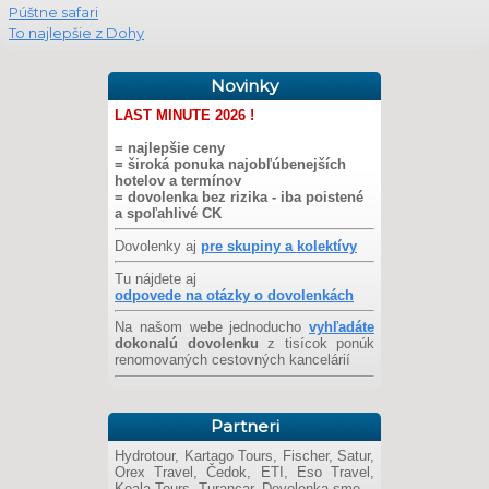
Púštne safari
To najlepšie z Dohy
Novinky
LAST MINUTE 2026 !
= najlepšie ceny
= široká ponuka najobľúbenejších
hotelov a termínov
= dovolenka bez rizika - iba poistené
a spoľahlivé CK
Dovolenky aj
pre skupiny a kolektívy
Tu nájdete aj
odpovede na otázky o dovolenkách
Na našom webe jednoducho
vyhľadáte
dokonalú dovolenku
z tisícok ponúk
renomovaných cestovných kancelárií
Partneri
Hydrotour, Kartago Tours, Fischer, Satur,
Orex Travel, Čedok, ETI, Eso Travel,
Koala Tours, Turancar, Dovolenka.sme