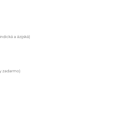
 indická a ázijská)
ky zadarmo)