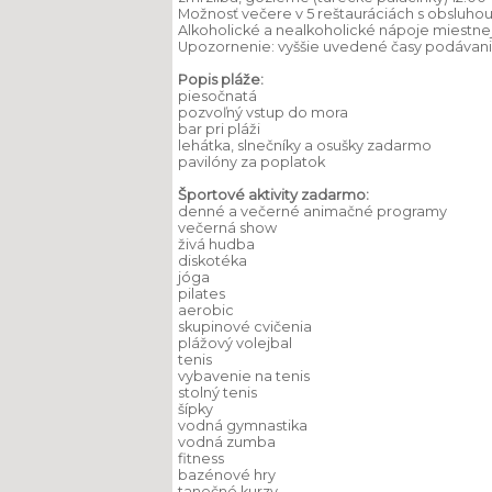
Možnosť večere v 5 reštauráciách s obsluhou 19
Alkoholické a nealkoholické nápoje miestne
Upozornenie: vyššie uvedené časy podávani
Popis pláže:
piesočnatá
pozvoľný vstup do mora
bar pri pláži
lehátka, slnečníky a osušky zadarmo
pavilóny za poplatok
Športové aktivity zadarmo:
denné a večerné animačné programy
večerná show
živá hudba
diskotéka
jóga
pilates
aerobic
skupinové cvičenia
plážový volejbal
tenis
vybavenie na tenis
stolný tenis
šípky
vodná gymnastika
vodná zumba
fitness
bazénové hry
tanečné kurzy