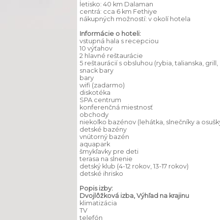
letisko: 40 km Dalaman
centrá: cca 6 km Fethiye
nákupných možností: v okolí hotela
Informácie o hoteli:
vstupná hala s recepciou
10 výťahov
2 hlavné reštaurácie
5 reštaurácií s obsluhou (rybia, talianska, grill,
snack bary
bary
wifi (zadarmo)
diskotéka
SPA centrum
konferenčná miestnosť
obchody
niekoľko bazénov (lehátka, slnečníky a osuš
detské bazény
vnútorný bazén
aquapark
šmykľavky pre deti
terasa na slnenie
detský klub (4-12 rokov, 13-17 rokov)
detské ihrisko
Popis izby:
Dvojlôžková izba, Výhľad na krajinu
klimatizácia
TV
telefón