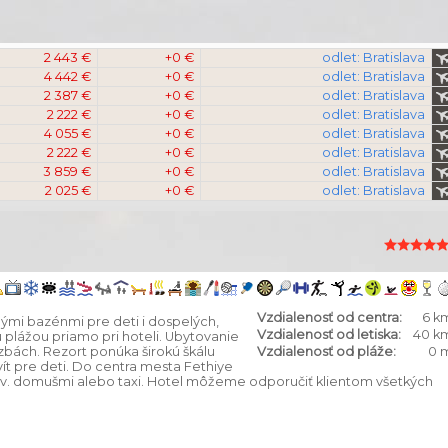
2 443 €
+0 €
odlet: Bratislava
4 442 €
+0 €
odlet: Bratislava
2 387 €
+0 €
odlet: Bratislava
2 222 €
+0 €
odlet: Bratislava
4 055 €
+0 €
odlet: Bratislava
2 222 €
+0 €
odlet: Bratislava
3 859 €
+0 €
odlet: Bratislava
2 025 €
+0 €
odlet: Bratislava
Vzdialenosť od centra:
6 k
ými bazénmi pre deti i dospelých,
Vzdialenosť od letiska:
40 k
plážou priamo pri hoteli. Ubytovanie
zbách. Rezort ponúka širokú škálu
Vzdialenosť od pláže:
0 
ít pre deti. Do centra mesta Fethiye
zv. domušmi alebo taxi. Hotel môžeme odporučiť klientom všetkých