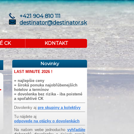
+421 904 810 111
destinator@destinator.sk
É CK
KONTAKT
Novinky
LAST MINUTE 2026 !
= najlepšie ceny
= široká ponuka najobľúbenejších
hotelov a termínov
= dovolenka bez rizika - iba poistené
a spoľahlivé CK
Dovolenky aj
pre skupiny a kolektívy
Tu nájdete aj
odpovede na otázky o dovolenkách
Na našom webe jednoducho
vyhľadáte