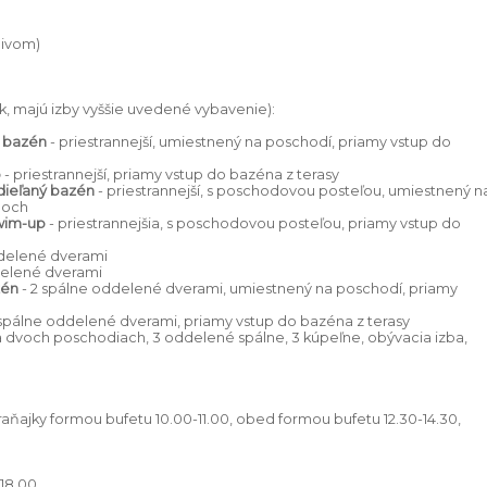
pivom)
k, majú izby vyššie uvedené vybavenie):
ý bazén
- priestrannejší, umiestnený na poschodí, priamy vstup do
p
- priestrannejší, priamy vstup do bazéna z terasy
Zdieľaný bazén
- priestrannejší, s poschodovou posteľou, umiestnený n
doch
Swim-up
- priestrannejšia, s poschodovou posteľou, priamy vstup do
ddelené dverami
delené dverami
zén
- 2 spálne oddelené dverami, umiestnený na poschodí, priamy
 spálne oddelené dverami, priamy vstup do bazéna z terasy
a dvoch poschodiach, 3 oddelené spálne, 3 kúpeľne, obývacia izba,
raňajky formou bufetu 10.00-11.00, obed formou bufetu 12.30-14.30,
-18.00