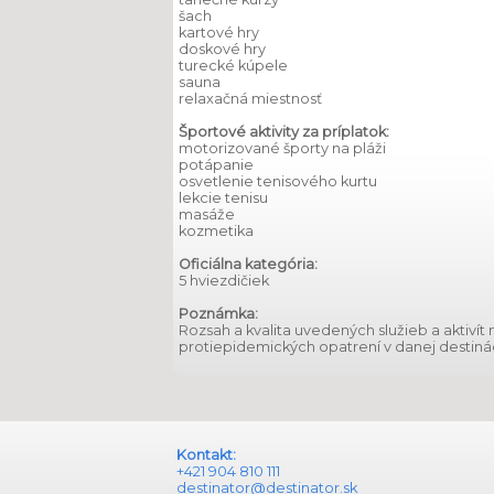
šach
kartové hry
doskové hry
turecké kúpele
sauna
relaxačná miestnosť
Športové aktivity za príplatok:
motorizované športy na pláži
potápanie
osvetlenie tenisového kurtu
lekcie tenisu
masáže
kozmetika
Oficiálna kategória:
5 hviezdičiek
Poznámka:
Rozsah a kvalita uvedených služieb a aktiv
protiepidemických opatrení v danej destinác
Kontakt:
+421 904 810 111
destinator@destinator.sk