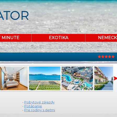
T MINUTE
EXOTIKA
NEMECK
-
Pobytové zájazdy
-
Potápanie
-
Pre rodiny s deťmi