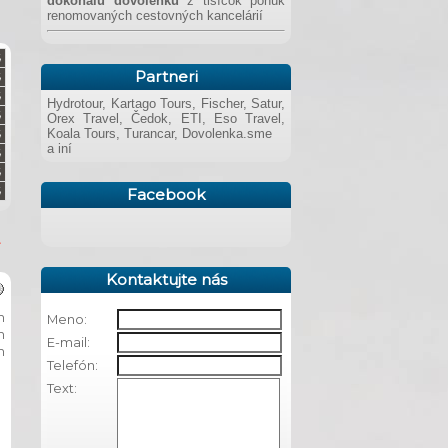
dokonalú dovolenku
z tisícok ponúk
renomovaných cestovných kancelárií
Partneri
Hydrotour, Kartago Tours, Fischer, Satur,
Orex Travel, Čedok, ETI, Eso Travel,
Koala Tours, Turancar, Dovolenka.sme
a iní
Facebook
Kontaktujte nás
m
Meno:
m
E-mail:
m
Telefón:
Text: