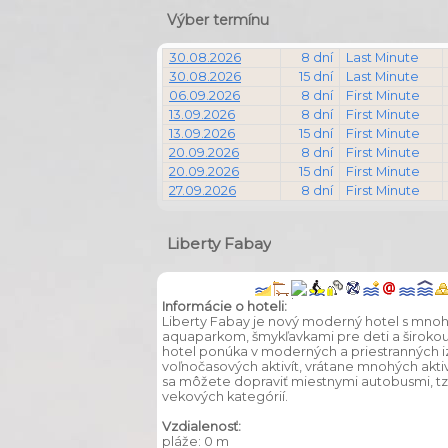
Výber termínu
30.08.2026
8 dní
Last Minute
30.08.2026
15 dní
Last Minute
06.09.2026
8 dní
First Minute
13.09.2026
8 dní
First Minute
13.09.2026
15 dní
First Minute
20.09.2026
8 dní
First Minute
20.09.2026
15 dní
First Minute
27.09.2026
8 dní
First Minute
Liberty Fabay
Informácie o hoteli:
Liberty Fabay je nový moderný hotel s mnoh
aquaparkom, šmykľavkami pre deti a širokou 
hotel ponúka v moderných a priestranných i
voľnočasových aktivít, vrátane mnohých aktiv
sa môžete dopraviť miestnymi autobusmi, t
vekových kategórií.
Vzdialenosť:
pláže: 0 m