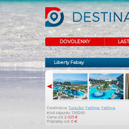
DOVOLENKY
LAS
Liberty Fabay
Destinácia:
Turecko
,
Fethiye
,
Fethiya
Kód zájazdu: 1361265
Cena od:
2 025 €
Príplatky od:
0 €