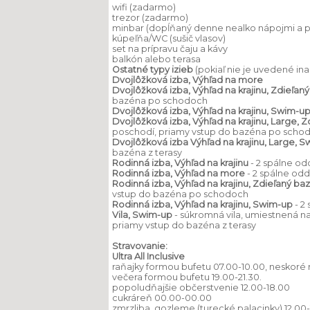
wifi (zadarmo)
trezor (zadarmo)
minbar (dopĺňaný denne nealko nápojmi a 
kúpeľňa/WC (sušič vlasov)
set na prípravu čaju a kávy
balkón alebo terasa
Ostatné typy izieb
(pokiaľ nie je uvedené ina
Dvojlôžková izba, Výhľad na more
Dvojlôžková izba, Výhľad na krajinu, Zdieľan
bazéna po schodoch
Dvojlôžková izba, Výhľad na krajinu, Swim-u
Dvojlôžková izba, Výhľad na krajinu, Large, 
poschodí, priamy vstup do bazéna po scho
Dvojlôžková izba Výhľad na krajinu, Large, 
bazéna z terasy
Rodinná izba, Výhľad na krajinu
- 2 spálne o
Rodinná izba, Výhľad na more
- 2 spálne od
Rodinná izba, Výhľad na krajinu, Zdieľaný ba
vstup do bazéna po schodoch
Rodinná izba, Výhľad na krajinu, Swim-up
- 2
Vila, Swim-up
- súkromná vila, umiestnená n
priamy vstup do bazéna z terasy
Stravovanie:
Ultra All Inclusive
raňajky formou bufetu 07.00-10.00, neskoré 
večera formou bufetu 19.00-21.30.
popoludňajšie občerstvenie 12.00-18.00
cukráreň 00.00-00.00
zmrzliba, gozleme (turecké palacinky) 12.00