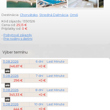
Destinácia:
Chorvátsko
,
Stredná Dalmácia
,
Omiš
Kód zájazdu: 1350526
Cena od:
25,13 €
Príplatky od:
0 €
-
Pobytové zájazdy
-
Pre rodiny s deťmi
Výber termínu
11.08.2026
6 dní
Last Minute
246,67 €
+0 €
11.08.2026
7 dní
Last Minute
296 €
+0 €
11.08.2026
8 dní
Last Minute
345,33 €
+0 €
11.08.2026
10 dní
Last Minute
444 €
+0 €