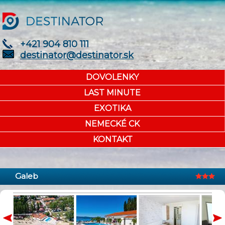
+421 904 810 111
destinator@destinator.sk
DOVOLENKY
LAST MINUTE
EXOTIKA
NEMECKÉ CK
KONTAKT
Galeb