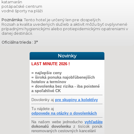
katamarán
potápačské centrum
vodné športy na pláži
Poznámka
: Tento hotel je určený len pre dospelých.
Rozsah a kvalita uvedených služieb a aktivít môžu byť ovplyvnené
prípadnými hygienickými alebo protiepidemickými opatreniami v
danej destinácii.
Oficiálna trieda : 3*
Novinky
LAST MINUTE 2026 !
= najlepšie ceny
= široká ponuka najobľúbenejších
hotelov a termínov
= dovolenka bez rizika - iba poistené
a spoľahlivé CK
Dovolenky aj
pre skupiny a kolektívy
Tu nájdete aj
odpovede na otázky o dovolenkách
Na našom webe jednoducho
vyhľadáte
dokonalú dovolenku
z tisícok ponúk
renomovaných cestovných kancelárií