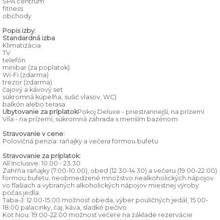
SPA centrum
fitness
obchody
Popis izby:
Standardná izba
Klimatizácia
TV
telefón
minibar (za poplatok)
Wi-Fi (zdarma)
trezor (zdarma)
čajový a kávový set
súkromná kúpeľňa, sušič vlasov, WC)
balkón alebo terasa
Ubytovanie za príplatok
Pokoj Deluxe - priestrannejší, na prízemí
Vila - na prízemí, súkromná záhrada s menším bazénom
Stravovanie v cene:
Polovičná penzia: raňajky a večera formou bufetu
Stravovanie za príplatok:
All Inclusive: 10.00 - 23.30
Zahŕňa raňajky (7.00-10.00), obed (12.30-14.30) a večeru (19.00-22.00)
formou bufetu, neobmedzené množstvo nealkoholických nápojov
vo fľašiach a vybraných alkoholických nápojov miestnej výroby
počas jedla.
Taba-J: 12.00-15.00 možnosť obeda, výber pouličných jedál, 15.00-
18.00 palacinky, čaj, káva, sladké pečivo
Kot Nou: 19.00-22.00 možnosť večere na základe rezervácie