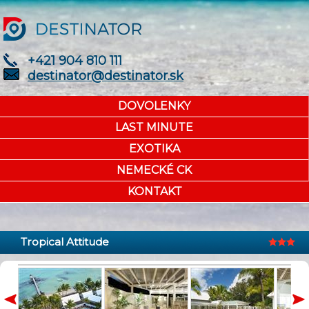
+421 904 810 111
destinator@destinator.sk
DOVOLENKY
LAST MINUTE
EXOTIKA
NEMECKÉ CK
KONTAKT
Tropical Attitude