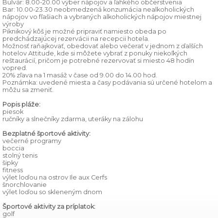
Bulvár: 8.00-20.00 výber nápojov a ľahkého občerstvenia
Bar: 10.00-23.30 neobmedzená konzumácia nealkoholických
nápojov vo fľašiach a vybraných alkoholických nápojov miestnej
výroby
Piknikový kôš je možné pripraviť namiesto obeda po
predchádzajúcej rezervácii na recepcii hotela.
Možnosť raňajkovať, obedovať alebo večerať v jednom z ďalších
hotelov Attitude, kde si môžete vybrať z ponuky niekoľkých
reštaurácií, pričom je potrebné rezervovať si miesto 48 hodín
vopred.
20% zľava na 1 masáž v čase od 9.00 do 14.00 hod.
Poznámka: uvedené miesta a časy podávania sú určené hotelom a
môžu sa zmeniť.
Popis pláže:
piesok
ručníky a slnečníky zdarma, uteráky na zálohu
Bezplatné športové aktivity:
večerné programy
boccia
stolný tenis
šipky
fitness
výlet loďou na ostrov Ile aux Cerfs
šnorchlovanie
výlet loďou so skleneným dnom
Športové aktivity za príplatok:
golf