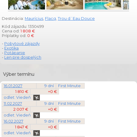
Destinácia:
Maurícius
,
Flacq
,
Trou d´Eau Douce
Kód zájazdu: 1350499
Cena od:
1 808 €
Príplatky od:
0 €
-
Pobytové zájazdy
-
Exotika
-
Potápanie
-
Len pre dospelých
Výber termínu
16.01.2027
9 dní
First Minute
1 810 €
+0 €
odlet: Viedeň
11.02.2027
9 dní
First Minute
2 007 €
+0 €
odlet: Viedeň
16.02.2027
9 dní
First Minute
1 847 €
+0 €
odlet: Viedeň