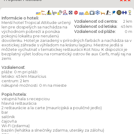
Informácie o hoteli:
Vzdialenosť od centra:
2 km
Menší hotel Tropical Attitude určený
Vzdialenosť od letiska:
45 km
len pre dospelých sa nachádza na
východnom pobreží a ponúka
Vzdialenosť od pláže:
0 m
pokojnú lokalitu pre nerušenú
dovolenku. Hotel je zariadený v prírodných farbách a nachádza sa v
exotickej záhrade s výhľadom na krásnu lagúnu. Miestne jedlá si
môžete vychutnať v tematickej reštaurácii Kot Nou. K dispozícii je
bezplatný výlet loďou na romantický ostrov Ile aux Cerfs, malý raj na
zemi.
Vzdialenosť:
pláže: 0 m pri pláži
letisko: 45 km Maurícius
centrum: 2 km
nákupné možnosti: 0 m na mieste
Popis hotela:
vstupná hala s recepciou
hlavná reštaurácia
2 reštaurácie a la carte (maurícijská a pouličné jedlo)
bar
salónik
čajovňa
Wi-Fi (zdarma)
bazén (lehátka a slnečníky zdarma, uteráky za zálohu)