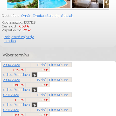
Destinácia:
Omán
,
Dhofar (Salalah)
,
Salalah
Kód zájazdu: 1337123
Cena od:
1 068 €
Príplatky od:
20 €
-
Pobytové zájazdy
-
Exotika
Výber termínu
29.10.2026
8 dní
First Minute
1 264 €
+20 €
odlet: Bratislava
29.10.2026
15 dní
First Minute
1 681 €
+20 €
odlet: Bratislava
05.11.2026
8 dní
First Minute
1 211 €
+20 €
odlet: Bratislava
05.11.2026
15 dní
First Minute
1 610 €
+20 €