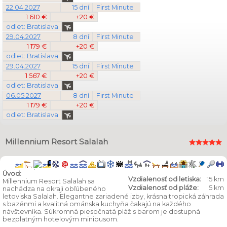
22.04.2027
15 dní
First Minute
1 610 €
+20 €
odlet: Bratislava
29.04.2027
8 dní
First Minute
1 179 €
+20 €
odlet: Bratislava
29.04.2027
15 dní
First Minute
1 567 €
+20 €
odlet: Bratislava
06.05.2027
8 dní
First Minute
1 179 €
+20 €
odlet: Bratislava
Millennium Resort Salalah
Úvod:
Vzdialenosť od letiska:
15 km
Millennium Resort Salalah sa
Vzdialenosť od pláže:
5 km
nachádza na okraji obľúbeného
letoviska Salalah. Elegantne zariadené izby, krásna tropická záhrada
s bazénmi a kvalitná ománska kuchyňa čakajú na každého
návštevníka. Súkromná piesočnatá pláž s barom je dostupná
bezplatným hotelovým minibusom.