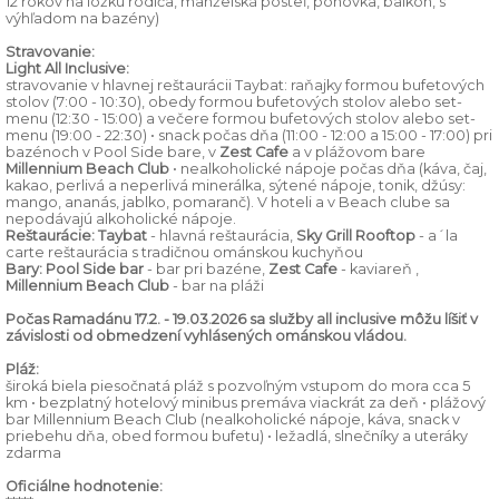
12 rokov na lôžku rodiča, manželská posteľ, pohovka, balkón, s
výhľadom na bazény)
Stravovanie:
Light All Inclusive:
stravovanie v hlavnej reštaurácii Taybat: raňajky formou bufetových
stolov (7:00 - 10:30), obedy formou bufetových stolov alebo set-
menu (12:30 - 15:00) a večere formou bufetových stolov alebo set-
menu (19:00 - 22:30) • snack počas dňa (11:00 - 12:00 a 15:00 - 17:00) pri
bazénoch v Pool Side bare, v
Zest Cafe
a v plážovom bare
Millennium Beach Club
• nealkoholické nápoje počas dňa (káva, čaj,
kakao, perlivá a neperlivá minerálka, sýtené nápoje, tonik, džúsy:
mango, ananás, jablko, pomaranč). V hoteli a v Beach clube sa
nepodávajú alkoholické nápoje.
Reštaurácie:
Taybat
- hlavná reštaurácia,
Sky Grill Rooftop
- a´la
carte reštaurácia s tradičnou ománskou kuchyňou
Bary:
Pool Side bar
- bar pri bazéne,
Zest Cafe
- kaviareň ,
Millennium Beach Club
- bar na pláži
Počas Ramadánu 17.2. - 19.03.2026 sa služby all inclusive môžu líšiť v
závislosti od obmedzení vyhlásených ománskou vládou.
Pláž:
široká biela piesočnatá pláž s pozvoľným vstupom do mora cca 5
km • bezplatný hotelový minibus premáva viackrát za deň • plážový
bar Millennium Beach Club (nealkoholické nápoje, káva, snack v
priebehu dňa, obed formou bufetu) • ležadlá, slnečníky a uteráky
zdarma
Oficiálne hodnotenie: