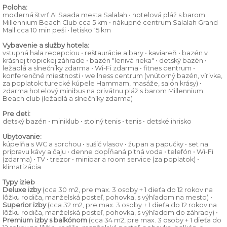
Poloha:
moderná štvrť Al Saada mesta Salalah • hotelová pláž s barom
Millennium Beach Club cca 5 km • nákupné centrum Salalah Grand
Mall cca 10 min peši • letisko 15 km
Vybavenie a služby hotela:
vstupná hala recepciou • reštaurácie a bary • kaviareň • bazén v
krásnej tropickej záhrade • bazén "lenivá rieka" • detský bazén •
ležadlá a slnečníky zdarma • Wi-Fi zdarma • fitnes centrum •
konferenčné miestnosti • wellness centrum (vnútorný bazén, vírivka,
za poplatok: turecké kúpele Hammam, masáže, salón krásy) •
zdarma hotelový minibus na privátnu pláž s barom Millennium
Beach club (ležadlá a slnečníky zdarma)
Pre deti:
detský bazén • miniklub • stolný tenis • tenis • detské ihrisko
Ubytovanie:
kúpeľňa s WC a sprchou • sušič vlasov • župan a papučky • set na
prípravu kávy a čaju • denne dopĺňaná pitná voda • telefón • Wi-Fi
(zdarma) • TV • trezor • minibar a room service (za poplatok) •
klimatizácia
Typy izieb
Deluxe izby
(cca 30 m2, pre max. 3 osoby + 1 dieťa do 12 rokov na
lôžku rodiča, manželská posteľ, pohovka, s výhľadom na mesto) •
Superior izby
(cca 32 m2, pre max. 3 osoby + 1 dieťa do 12 rokov na
lôžku rodiča, manželská posteľ, pohovka, s výhľadom do záhrady) •
Premium izby s balkónom
(cca 34 m2, pre max. 3 osoby + 1 dieťa do