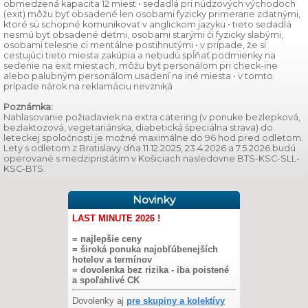
obmedzená kapacita 12 miest • sedadlá pri núdzových východoch
(exit) môžu byť obsadené len osobami fyzicky primerane zdatnými,
ktoré sú schopné komunikovať v anglickom jazyku • tieto sedadlá
nesmú byť obsadené deťmi, osobami starými či fyzicky slabými,
osobami telesne ci mentálne postihnutými • v prípade, že si
cestujúci tieto miesta zakúpia a nebudú spĺňať podmienky na
sedenie na exit miestach, môžu byť personálom pri check-ine
alebo palubným personálom usadení na iné miesta • v tomto
prípade nárok na reklamáciu nevzniká
Poznámka:
Nahlasovanie požiadaviek na extra catering (v ponuke bezlepková,
bezlaktozová, vegetariánska, diabetická špeciálna strava) do
leteckej spoločnosti je možné maximálne do 96 hod pred odletom.
Lety s odletom z Bratislavy dňa 11.12.2025, 23.4.2026 a 7.5.2026 budú
operované s medzipristátim v Košiciach nasledovne BTS-KSC-SLL-
KSC-BTS.
Novinky
LAST MINUTE 2026 !
= najlepšie ceny
= široká ponuka najobľúbenejších
hotelov a termínov
= dovolenka bez rizika - iba poistené
a spoľahlivé CK
Dovolenky aj
pre skupiny a kolektívy