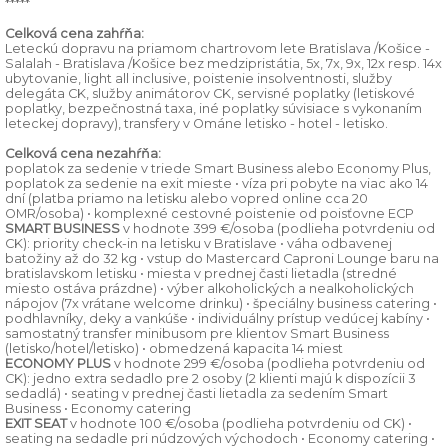
*****
Celková cena zahŕňa:
Leteckú dopravu na priamom chartrovom lete Bratislava /Košice -
Salalah - Bratislava /Košice bez medzipristátia, 5x, 7x, 9x, 12x resp. 14x
ubytovanie, light all inclusive, poistenie insolventnosti, služby
delegáta CK, služby animátorov CK, servisné poplatky (letiskové
poplatky, bezpečnostná taxa, iné poplatky súvisiace s vykonaním
leteckej dopravy), transfery v Ománe letisko - hotel - letisko.
Celková cena nezahŕňa:
poplatok za sedenie v triede Smart Business alebo Economy Plus,
poplatok za sedenie na exit mieste • víza pri pobyte na viac ako 14
dní (platba priamo na letisku alebo vopred online cca 20
OMR/osoba) • komplexné cestovné poistenie od poisťovne ECP
SMART BUSINESS
v hodnote 399 €/osoba (podlieha potvrdeniu od
CK): priority check-in na letisku v Bratislave • váha odbavenej
batožiny až do 32 kg • vstup do Mastercard Caproni Lounge baru na
bratislavskom letisku • miesta v prednej časti lietadla (stredné
miesto ostáva prázdne) • výber alkoholických a nealkoholických
nápojov (7x vrátane welcome drinku) • špeciálny business catering •
podhlavníky, deky a vankúše • individuálny prístup vedúcej kabíny •
samostatný transfer minibusom pre klientov Smart Business
(letisko/hotel/letisko) • obmedzená kapacita 14 miest
ECONOMY PLUS
v hodnote 299 €/osoba (podlieha potvrdeniu od
CK): jedno extra sedadlo pre 2 osoby (2 klienti majú k dispozícii 3
sedadlá) • seating v prednej časti lietadla za sedením Smart
Business • Economy catering
EXIT SEAT
v hodnote 100 €/osoba (podlieha potvrdeniu od CK) •
seating na sedadle pri núdzových východoch • Economy catering •