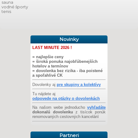
sauna
vodné športy
tenis
Novinky
LAST MINUTE 2026 !
= najlepšie ceny
= široká ponuka najobľúbenejších
hotelov a termínov
= dovolenka bez rizika - iba poistené
a spoľahlivé CK
Dovolenky aj
pre skupiny a kolektívy
Tu nájdete aj
odpovede na otázky o dovolenkách
Na našom webe jednoducho
vyhľadáte
dokonalú dovolenku
z tisícok ponúk
renomovaných cestovných kancelárií
Partneri