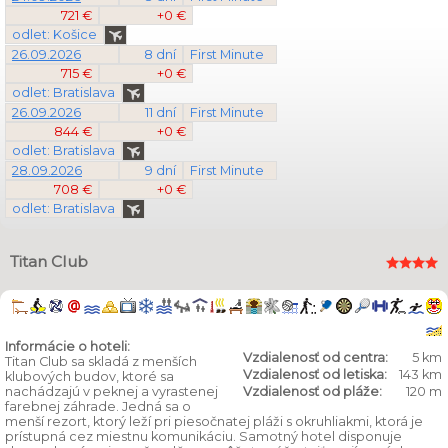
721 €
+0 €
odlet: Košice
26.09.2026
8 dní
First Minute
715 €
+0 €
odlet: Bratislava
26.09.2026
11 dní
First Minute
844 €
+0 €
odlet: Bratislava
28.09.2026
9 dní
First Minute
708 €
+0 €
odlet: Bratislava
Titan Club
Informácie o hoteli:
Vzdialenosť od centra:
5 km
Titan Club sa skladá z menších
Vzdialenosť od letiska:
143 km
klubových budov, ktoré sa
nachádzajú v peknej a vyrastenej
Vzdialenosť od pláže:
120 m
farebnej záhrade. Jedná sa o
menší rezort, ktorý leží pri piesočnatej pláži s okruhliakmi, ktorá je
prístupná cez miestnu komunikáciu. Samotný hotel disponuje