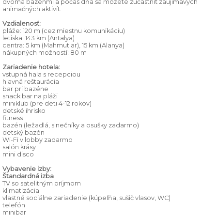
dvoma bazénmi a počas dňa sa môžete zúčastniť zaujímavých
animačných aktivít.
Vzdialenosť:
pláže: 120 m (cez miestnu komunikáciu)
letiska: 143 km (Antalya)
centra: 5 km (Mahmutlar), 15 km (Alanya)
nákupných možností: 80 m
Zariadenie hotela:
vstupná hala s recepciou
hlavná reštaurácia
bar pri bazéne
snack bar na pláži
miniklub (pre deti 4-12 rokov)
detské ihrisko
fitness
bazén (ležadlá, slnečníky a osušky zadarmo)
detský bazén
Wi-Fi v lobby zadarmo
salón krásy
mini disco
Vybavenie izby:
Štandardná izba
TV so satelitným príjmom
klimatizácia
vlastné sociálne zariadenie (kúpeľňa, sušič vlasov, WC)
telefón
minibar