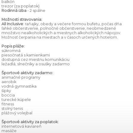
balkón
trezor (za poplatok)
Rodinná izba
- 2 spálne
Možnosti stravovania:
All Inclusive
: raňajky, obedy a večere formou bufetu, počas dňa
ľahké občerstvenie, polnočné občerstvenie, neobmedzené
množstvo nealkoholických a miestnych alkoholických nápojov.
Možnosť čerpania na miestach a v časoch určených hotelom.
Popis pláže:
súkromná
piesočnatá s kamienkami
dostupná cez miestnu komunikáciu
ležadlá, slnečníky a osušky zadarmo
Športové aktivity zadarmo:
animačné programy
aerobik
vodná gymnastika
šípky
boccia
turecké kúpele
fitness
stolný tenis
plážový volejbal
Športové aktivity za poplatok:
internetová kaviareň
masáže