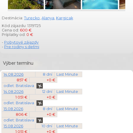
Destinácia:
Turecko
,
Alanya
,
Kargicak
Kód zájazdu: 1319725
Cena od:
600 €
Príplatky od:
0 €
-
Pobytové zájazdy
-
Pre rodiny s deťmi
Výber termínu
14.08.2026
8 dní
Last Minute
857 €
+0 €
odlet: Bratislava
14.08.2026
12 dní
Last Minute
1 051 €
+0 €
odlet: Bratislava
15.08.2026
8 dní
Last Minute
806 €
+0 €
odlet: Bratislava
15.08.2026
10 dní
Last Minute
1 051 €
+0 €