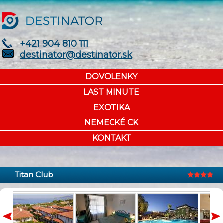
+421 904 810 111
destinator@destinator.sk
DOVOLENKY
LAST MINUTE
EXOTIKA
NEMECKÉ CK
KONTAKT
Titan Club