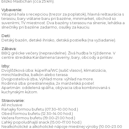
blízko Mastichari (cca 25 km).
Vybavenie:
Vstupná hala s recepciou (trezor za poplatok), hlavná reštaurácia s
terasou, bary vrátane baru pri bazéne, minimarket, obchod so
suvenírmi, TV miestnosť. Dva bazény s terasou na slnenie, lehátka a
slnečníky pri bazéne zadarmo, osušky za kauciu.
Deti:
Detský bazén, detské ihrisko, detská postieľka (na vyžiadanie).
Zábava:
BBQ grécke večery (nepravidelne). Živá hudba 1x týždenne. V
centre strediska Kardamena taverny, bary, obcody a prístav.
Izby:
Dvojlôžková izba: kúpeľňa/WC (sušič vlasov), klimatizácia,
minichladnička, balkón alebo terasa.
Dvojposteľová izba, Výhľad mora: výhľad na more.
Rodinná izba: priestrannejšia, 2x manželská posteľ.
Apartmán: oddelená spálňa, obývacia izba kombinovaná s
kuchynským kútom.
Stravovanie:
All inclusive
Raňajky formou bufetu (07.30–10.00 hod.)
Obed formou bufetu (12.30–14.00 hod.)
Večera formou bufetu (19.00–21.00 hod.)
Ľahký popoludňajší snack (15.00–17.00 hod.)
Nealkoholické a alkoholické nápoje miestnej výroby (10.00–23.00