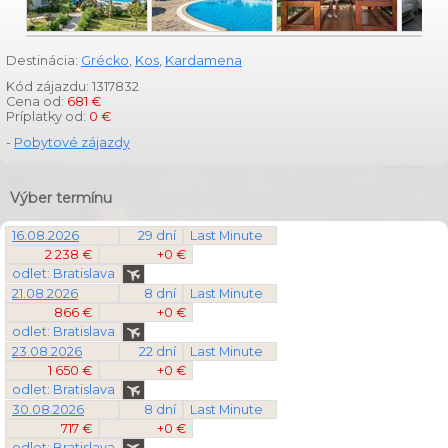
Destinácia:
Grécko
,
Kos
,
Kardamena
Kód zájazdu: 1317832
Cena od:
681 €
Príplatky od:
0 €
-
Pobytové zájazdy
Výber termínu
16.08.2026
29 dní
Last Minute
2 238 €
+0 €
odlet: Bratislava
21.08.2026
8 dní
Last Minute
866 €
+0 €
odlet: Bratislava
23.08.2026
22 dní
Last Minute
1 650 €
+0 €
odlet: Bratislava
30.08.2026
8 dní
Last Minute
717 €
+0 €
odlet: Bratislava