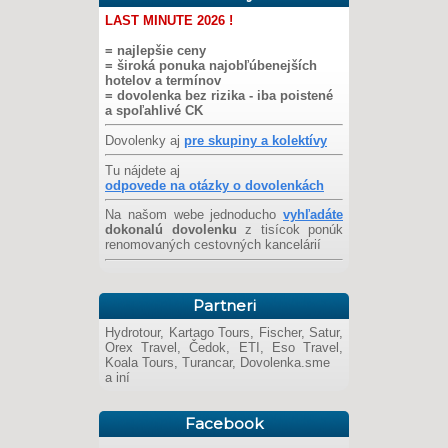
LAST MINUTE 2026 !
= najlepšie ceny
= široká ponuka najobľúbenejších
hotelov a termínov
= dovolenka bez rizika - iba poistené
a spoľahlivé CK
Dovolenky aj
pre skupiny a kolektívy
Tu nájdete aj
odpovede na otázky o dovolenkách
Na našom webe jednoducho
vyhľadáte
dokonalú dovolenku
z tisícok ponúk
renomovaných cestovných kancelárií
Partneri
Hydrotour, Kartago Tours, Fischer, Satur,
Orex Travel, Čedok, ETI, Eso Travel,
Koala Tours, Turancar, Dovolenka.sme
a iní
Facebook