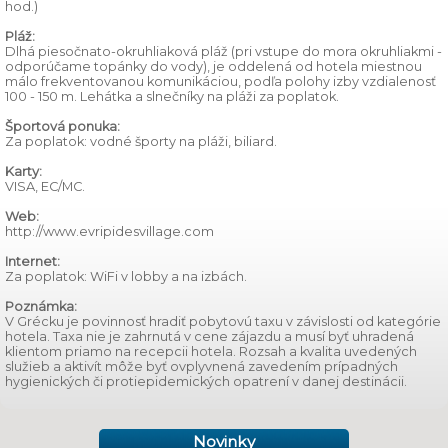
hod.)
Pláž:
Dlhá piesočnato-okruhliaková pláž (pri vstupe do mora okruhliakmi -
odporúčame topánky do vody), je oddelená od hotela miestnou
málo frekventovanou komunikáciou, podľa polohy izby vzdialenosť
100 - 150 m. Lehátka a slnečníky na pláži za poplatok.
Športová ponuka:
Za poplatok: vodné športy na pláži, biliard.
Karty:
VISA, EC/MC.
Web:
http://www.evripidesvillage.com
Internet:
Za poplatok: WiFi v lobby a na izbách.
Poznámka:
V Grécku je povinnosť hradiť pobytovú taxu v závislosti od kategórie
hotela. Taxa nie je zahrnutá v cene zájazdu a musí byť uhradená
klientom priamo na recepcii hotela. Rozsah a kvalita uvedených
služieb a aktivít môže byť ovplyvnená zavedením prípadných
hygienických či protiepidemických opatrení v danej destinácii.
Novinky