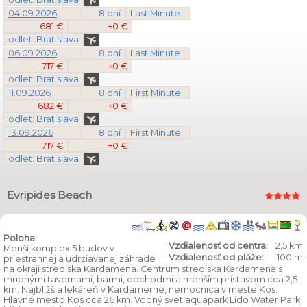
04.09.2026
8 dní
Last Minute
681 €
+0 €
odlet: Bratislava
06.09.2026
8 dní
Last Minute
717 €
+0 €
odlet: Bratislava
11.09.2026
8 dní
First Minute
682 €
+0 €
odlet: Bratislava
13.09.2026
8 dní
First Minute
717 €
+0 €
odlet: Bratislava
Evripides Beach
Poloha:
Vzdialenosť od centra:
2,5 km
Menší komplex 5 budov v
Vzdialenosť od pláže:
100 m
priestrannej a udržiavanej záhrade
na okraji strediska Kardamena. Centrum strediska Kardamena s
mnohými tavernami, barmi, obchodmi a menším prístavom cca 2,5
km. Najbližšia lekáreň v Kardamerne, nemocnica v meste Kos.
Hlavné mesto Kos cca 26 km. Vodný svet aquapark Lido Water Park