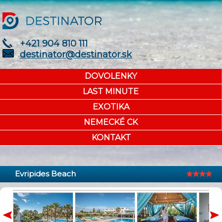
+421 904 810 111
destinator@destinator.sk
DOVOLENKY
LAST MINUTE
EXOTIKA
NEMECKÉ CK
KONTAKT
Evripides Beach