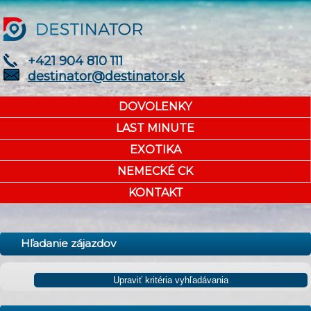
+421 904 810 111
destinator@destinator.sk
DOVOLENKY
LAST MINUTE
EXOTIKA
NEMECKÉ CK
KONTAKT
Hľadanie zájazdov