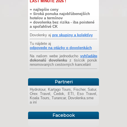
LAST MINUTE 2026 !
= najlepšie ceny
= široká ponuka najobľúbenejších
hotelov a termínov
= dovolenka bez rizika - iba poistené
a spoľahlivé CK
Dovolenky aj
pre skupiny a kolektívy
Tu nájdete aj
odpovede na otázky o dovolenkách
Na našom webe jednoducho
vyhľadáte
dokonalú dovolenku
z tisícok ponúk
renomovaných cestovných kancelárií
Partneri
Hydrotour, Kartago Tours, Fischer, Satur,
Orex Travel, Čedok, ETI, Eso Travel,
Koala Tours, Turancar, Dovolenka.sme
a iní
Facebook