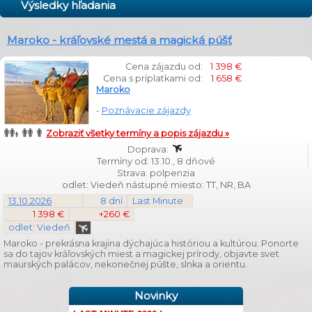
Výsledky hľadania
Maroko - kráľovské mestá a magická púšť
Cena zájazdu od:
1 398 €
Cena s príplatkami od:
1 658 €
Maroko
-
Poznávacie zájazdy
Zobraziť všetky termíny a popis zájazdu »
Doprava:
Termíny od: 13.10., 8 dňové
Strava: polpenzia
odlet: Viedeň nástupné miesto: TT, NR, BA
13.10.2026
8 dní
Last Minute
1 398 €
+260 €
odlet: Viedeň
Maroko - prekrásna krajina dýchajúca históriou a kultúrou. Ponorte
sa do tajov kráľovských miest a magickej prírody, objavte svet
maurských palácov, nekonečnej púšte, slnka a orientu.
Novinky