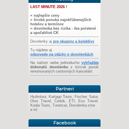
LAST MINUTE 2026 !
= najlepšie ceny
= široká ponuka najobľúbenejších
hotelov a termínov
= dovolenka bez rizika - iba poistené
a spoľahlivé CK
Dovolenky aj
pre skupiny a kolektívy
Tu nájdete aj
odpovede na otázky o dovolenkách
Na našom webe jednoducho
vyhľadáte
dokonalú dovolenku
z tisícok ponúk
renomovaných cestovných kancelárií
Partneri
Hydrotour, Kartago Tours, Fischer, Satur,
Orex Travel, Čedok, ETI, Eso Travel,
Koala Tours, Turancar, Dovolenka.sme
a iní
Facebook