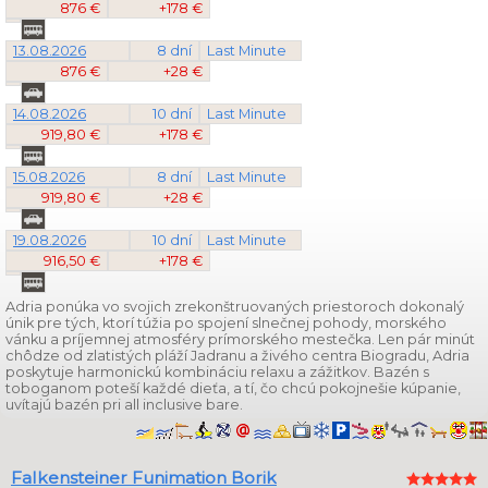
876 €
+178 €
13.08.2026
8 dní
Last Minute
876 €
+28 €
14.08.2026
10 dní
Last Minute
919,80 €
+178 €
15.08.2026
8 dní
Last Minute
919,80 €
+28 €
19.08.2026
10 dní
Last Minute
916,50 €
+178 €
Adria ponúka vo svojich zrekonštruovaných priestoroch dokonalý
únik pre tých, ktorí túžia po spojení slnečnej pohody, morského
vánku a príjemnej atmosféry prímorského mestečka. Len pár minút
chôdze od zlatistých pláží Jadranu a živého centra Biogradu, Adria
poskytuje harmonickú kombináciu relaxu a zážitkov. Bazén s
toboganom poteší každé dieťa, a tí, čo chcú pokojnešie kúpanie,
uvítajú bazén pri all inclusive bare.
Falkensteiner Funimation Borik