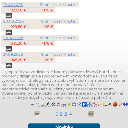
19.08.2026
10 dní
Last Minute
929,50 €
+178 €
20.08.2026
8 dní
Last Minute
929,50 €
+28 €
26.08.2026
10 dní
Last Minute
945,20 €
+178 €
27.08.2026
8 dní
Last Minute
945,20 €
+28 €
Olympia Sky vo Vodiciach je luxusný päťhviezdičkový hotel, kde sa
moderný dizajn spája s prvotriednym komfortom a službami na
vysokej úrovni. Z elegantných izieb s výhľadom na more to máte len
pár krokov na pláž, pričom na streche hotela vás čaká
panoramatická reštaurácia, infinity bazén a wellness centrum.
Vďaka skvelej polohe blízko centra mesta je ideálnym miestom na
relax, aktívny oddych aj objavovanie dalmátskeho pobrežia.
1
2
3
4
Novinky