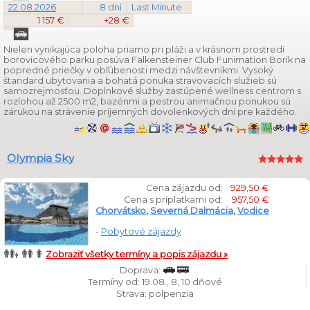
22.08.2026
8 dní
Last Minute
1 157 €
+28 €
Nielen vynikajúca poloha priamo pri pláži a v krásnom prostredí
borovicového parku posúva Falkensteiner Club Funimation Borik na
popredné priečky v obľúbenosti medzi návštevníkmi. Vysoký
štandard ubytovania a bohatá ponuka stravovacích služieb sú
samozrejmosťou. Doplnkové služby zastúpené wellness centrom s
rozlohou až 2500 m2, bazénmi a pestrou animačnou ponukou sú
zárukou na strávenie príjemných dovolenkových dní pre každého.
Olympia Sky
Cena zájazdu od:
929,50 €
Cena s príplatkami od:
957,50 €
Chorvátsko
,
Severná Dalmácia
,
Vodice
-
Pobytové zájazdy
Zobraziť všetky termíny a popis zájazdu »
Doprava:
Termíny od: 19.08., 8, 10 dňové
Strava: polpenzia