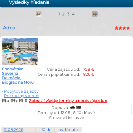
Výsledky hľadania
1
2
3
4
Adria
Chorvátsko
,
Cena zájazdu od:
798 €
Severná
Cena s príplatkami od:
826 €
Dalmácia
,
Biograd na Moru
-
Pobytové zájazdy
-
Pre rodiny s deťmi
Zobraziť všetky termíny a popis zájazdu »
Doprava:
Termíny od: 12.08., 8, 10 dňové
Strava: all Inclusive
12.08.2026
10 dní
Last Minute