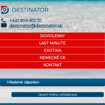
+421 904 810 111
destinator@destinator.sk
DOVOLENKY
LAST MINUTE
EXOTIKA
NEMECKÉ CK
KONTAKT
Hľadanie zájazdov