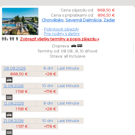
Cena zájazdu od:
868,50 €
Cena s príplatkami od:
896,50 €
Chorvátsko
,
Severná Dalmácia
,
Zadar
-
Pobytové zájazdy
-
Pre rodiny s deťmi
Zobraziť všetky termíny a popis zájazdu »
Doprava:
Termíny od: 08.08., 8, 10 dňové
Strava: all Inclusive
08.08.2026
8 dní
Last Minute
868,50 €
+28 €
12.08.2026
10 dní
Last Minute
1 158 €
+178 €
13.08.2026
8 dní
Last Minute
1 158 €
+28 €
21.08.2026
10 dní
Last Minute
1 157 €
+178 €