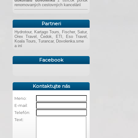
dokonalú dovolenku
z tisícok ponúk
renomovaných cestovných kancelárií
Partneri
Hydrotour, Kartago Tours, Fischer, Satur,
Orex Travel, Čedok, ETI, Eso Travel,
Koala Tours, Turancar, Dovolenka.sme
a iní
Facebook
Kontaktujte nás
Meno:
E-mail:
Telefón:
Text: