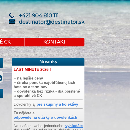
+421 904 810 111
destinator@destinator.sk
É CK
KONTAKT
Novinky
LAST MINUTE 2026 !
= najlepšie ceny
= široká ponuka najobľúbenejších
hotelov a termínov
= dovolenka bez rizika - iba poistené
a spoľahlivé CK
Dovolenky aj
pre skupiny a kolektívy
Tu nájdete aj
odpovede na otázky o dovolenkách
Na našom webe jednoducho
vyhľadáte