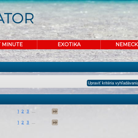
T MINUTE
EXOTIKA
NEMECK
1
2
3
...
1
2
3
...