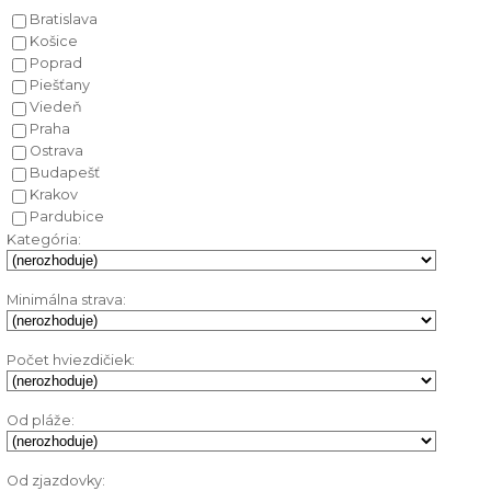
Bratislava
Košice
Poprad
Piešťany
Viedeň
Praha
Ostrava
Budapešť
Krakov
Pardubice
Kategória:
Minimálna strava:
Počet hviezdičiek:
Od pláže:
Od zjazdovky: