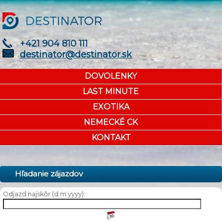
+421 904 810 111
destinator@destinator.sk
DOVOLENKY
LAST MINUTE
EXOTIKA
NEMECKÉ CK
KONTAKT
Hľadanie zájazdov
Odjazd najskôr (d.m.yyyy):