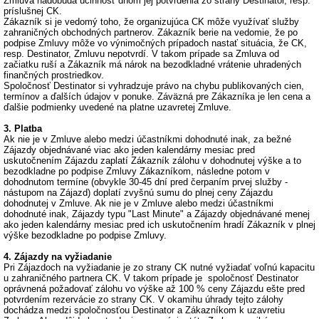
Zmluva nadobúda účinnosť dňom jej potvrdenia zo strany Destinator, resp.
príslušnej CK.
Zákazník si je vedomý toho, že organizujúca CK môže využívať služby
zahraničných obchodných partnerov. Zákazník berie na vedomie, že po
podpise Zmluvy môže vo výnimočných prípadoch nastať situácia, že CK,
resp. Destinator, Zmluvu nepotvrdí. V takom prípade sa Zmluva od
začiatku ruší a Zákazník má nárok na bezodkladné vrátenie uhradených
finančných prostriedkov.
Spoločnosť Destinator si vyhradzuje právo na chybu publikovaných cien,
termínov a ďalších údajov v ponuke. Záväzná pre Zákazníka je len cena a
ďalšie podmienky uvedené na platne uzavretej Zmluve.
3. Platba
Ak nie je v Zmluve alebo medzi účastníkmi dohodnuté inak, za bežné
Zájazdy objednávané viac ako jeden kalendárny mesiac pred
uskutočnením Zájazdu zaplatí Zákazník zálohu v dohodnutej výške a to
bezodkladne po podpise Zmluvy Zákazníkom, následne potom v
dohodnutom termíne (obvykle 30-45 dní pred čerpaním prvej služby -
nástupom na Zájazd) doplatí zvyšnú sumu do plnej ceny Zájazdu
dohodnutej v Zmluve. Ak nie je v Zmluve alebo medzi účastníkmi
dohodnuté inak, Zájazdy typu "Last Minute" a Zájazdy objednávané menej
ako jeden kalendárny mesiac pred ich uskutočnením hradí Zákazník v plnej
výške bezodkladne po podpise Zmluvy.
4. Zájazdy na vyžiadanie
Pri Zájazdoch na vyžiadanie je zo strany CK nutné vyžiadať voľnú kapacitu
u zahraničného partnera CK. V takom prípade je spoločnosť Destinator
oprávnená požadovať zálohu vo výške až 100 % ceny Zájazdu ešte pred
potvrdením rezervácie zo strany CK. V okamihu úhrady tejto zálohy
dochádza medzi spoločnosťou Destinator a Zákazníkom k uzavretiu