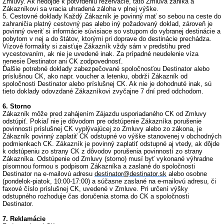
Zmluvy. Ak nedôjde k potvrdeniu rezervácie, táto Zmluva zaniká a
Zákazníkovi sa vracia uhradená záloha v plnej výške.
5. Cestovné doklady
Každý Zákazník je povinný mať so sebou na ceste do
zahraničia platný cestovný pas alebo iný požadovaný doklad, zároveň je
povinný overiť si informácie súvisiace so vstupom do vybranej destinácie a
pobytom v nej a do štátov, ktorými pri doprave do destinácie prechádza.
Vízové formality si zaisťuje Zákazník vždy sám v predstihu pred
vycestovaním, ak nie je uvedené inak. Za prípadné neudelenie víza
nenesie Destinator ani CK zodpovednosť.
Ďalšie potrebné doklady zabezpečované spoločnosťou Destinator alebo
príslušnou CK, ako napr. voucher a letenku, obdrží Zákazník od
spoločnosti Destinator alebo príslušnej CK. Ak nie je dohodnuté inak, sú
tieto doklady odovzdané Zákazníkovi zvyčajne 7 dní pred odchodom.
6. Storno
Zákazník môže pred zahájením Zájazdu usporiadaného CK od Zmluvy
odstúpiť. Pokiaľ nie je dôvodom pre odstúpenie Zákazníka porušenie
povinnosti príslušnej CK vyplývajúcej zo Zmluvy alebo zo zákona, je
Zákazník povinný zaplatiť CK odstupné vo výške stanovenej v obchodných
podmienkach CK. Zákazník je povinný zaplatiť odstupné aj vtedy, ak dôjde
k odstúpeniu zo strany CK z dôvodov porušenia povinností zo strany
Zákazníka. Odstúpenie od Zmluvy (storno) musí byť vykonané výhradne
písomnou formou s podpisom Zákazníka a zaslané do spoločnosti
Destinator na e-mailovú adresu
destinator@destinator.sk
alebo osobne
(pondelok-piatok, 10:00-17:00) a súčasne zaslané na e-mailovú adresu, či
faxové číslo príslušnej CK, uvedené v Zmluve. Pri určení výšky
odstupného rozhoduje čas doručenia storna do CK a spoločnosti
Destinator.
7. Reklamácie