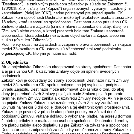
"Destinator"), je zmluvným predajcom zájazdov (v súlade so Zákonom č.
170/2018 Z. z. , ďalej len "Zájazd") organizovaných vybranými cestovnými
kanceláriami (ďalej len "CK"), riadne poistenými pre prípad úpadku CK.
Zákazníkom spoločnosti Destinator môže byť akákoľvek osoba staršia ako
18 rokov, ktorá uzatvorí so spoločnosťou Destinator alebo príslušnou CK
Zmluvu o obstaraní zájazdu (či inú zmluvu na ponúkané služby, ďalej len
"Zmluva") alebo osoba, v ktorej prospech bola táto Zmluva uzatvorená
alebo osoba, ktorá odoslala nezáväznú objednávku na Zájazd alebo inú
službu (ďalej len "Zákazník").
Podmienky účasti na Zájazdoch a vzájomné práva a povinnosti vznikajúce
medzi Zákazníkom a CK ustanovujú Všeobecné zmluvné podmienky
organizujúcej CK, ktorými je nutné sa riadiť.
2. Objednávka
Ak je objednávka Zákazníka akceptovaná zo strany spoločnosti Destinator
a aj príslušnou CK, k uzavretiu Zmluvy dôjde pri splnení uvedených
podmienok:
Zákazníkovi je odovzdaný zo strany spoločnosti Destinator návrh Zmluvy
medzi Zákazníkom a CK, spolu s pokynmi na jej vyplnenie, podpis a
úhradu Zájazdu. Destinator môže informovať Zákazníka o tom, do akej
doby je potrebné návrh Zmluvy prijať; ak bude Zmluva prijatá po tomto
termíne, návrh Zmluvy zaniká a k uzavretiu Zmluvy nedôjde. Ak nie je doba
na prijatie Zmluvy Zákazníkovi oznámená, návrh Zmluvy zaniká po
uplynutí najneskôr 3 dní od jej doručenia (aj elektronickými prostriedkami).
Zákazník je povinný v prípade akceptácie ponuky na Zájazd doručiť
podpísanú Zmluvu, vrátane dokladu o vykonanej platbe, na adresu (formou
čitateľnej prílohy k e-mailu alebo osobne) spoločnosti Destinator. Termíny
pre platbu zálohy alebo doplatku sú pre Zákazníka záväzné a spoločnosť
Destinator nie je zodpovedná za následky omeškania zo strany Zákazníka.