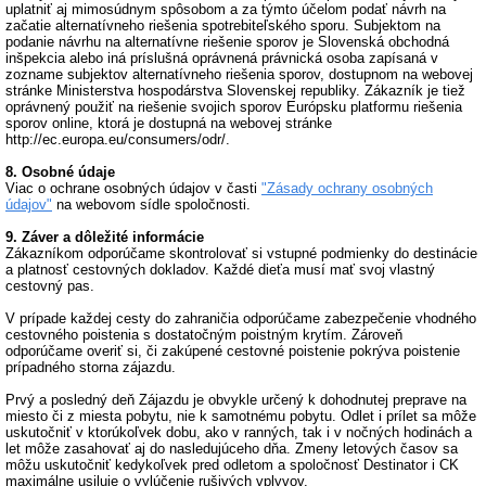
uplatniť aj mimosúdnym spôsobom a za týmto účelom podať návrh na
začatie alternatívneho riešenia spotrebiteľského sporu. Subjektom na
podanie návrhu na alternatívne riešenie sporov je Slovenská obchodná
inšpekcia alebo iná príslušná oprávnená právnická osoba zapísaná v
zozname subjektov alternatívneho riešenia sporov, dostupnom na webovej
stránke Ministerstva hospodárstva Slovenskej republiky. Zákazník je tiež
oprávnený použiť na riešenie svojich sporov Európsku platformu riešenia
sporov online, ktorá je dostupná na webovej stránke
http://ec.europa.eu/consumers/odr/.
8. Osobné údaje
Viac o ochrane osobných údajov v časti
"Zásady ochrany osobných
údajov"
na webovom sídle spoločnosti.
9. Záver a dôležité informácie
Zákazníkom odporúčame skontrolovať si vstupné podmienky do destinácie
a platnosť cestovných dokladov. Každé dieťa musí mať svoj vlastný
cestovný pas.
V prípade každej cesty do zahraničia odporúčame zabezpečenie vhodného
cestovného poistenia s dostatočným poistným krytím. Zároveň
odporúčame overiť si, či zakúpené cestovné poistenie pokrýva poistenie
prípadného storna zájazdu.
Prvý a posledný deň Zájazdu je obvykle určený k dohodnutej preprave na
miesto či z miesta pobytu, nie k samotnému pobytu. Odlet i prílet sa môže
uskutočniť v ktorúkoľvek dobu, ako v ranných, tak i v nočných hodinách a
let môže zasahovať aj do nasledujúceho dňa. Zmeny letových časov sa
môžu uskutočniť kedykoľvek pred odletom a spoločnosť Destinator i CK
maximálne usiluje o vylúčenie rušivých vplyvov.