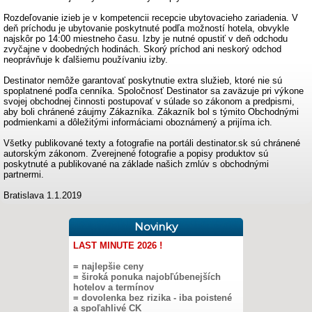
Rozdeľovanie izieb je v kompetencii recepcie ubytovacieho zariadenia. V
deň príchodu je ubytovanie poskytnuté podľa možností hotela, obvykle
najskôr po 14:00 miestneho času. Izby je nutné opustiť v deň odchodu
zvyčajne v doobedných hodinách. Skorý príchod ani neskorý odchod
neoprávňuje k ďalšiemu používaniu izby.
Destinator nemôže garantovať poskytnutie extra služieb, ktoré nie sú
spoplatnené podľa cenníka. Spoločnosť Destinator sa zaväzuje pri výkone
svojej obchodnej činnosti postupovať v súlade so zákonom a predpismi,
aby boli chránené záujmy Zákazníka. Zákazník bol s týmito Obchodnými
podmienkami a dôležitými informáciami oboznámený a prijíma ich.
Všetky publikované texty a fotografie na portáli destinator.sk sú chránené
autorským zákonom. Zverejnené fotografie a popisy produktov sú
poskytnuté a publikované na základe našich zmlúv s obchodnými
partnermi.
Bratislava 1.1.2019
Novinky
LAST MINUTE 2026 !
= najlepšie ceny
= široká ponuka najobľúbenejších
hotelov a termínov
= dovolenka bez rizika - iba poistené
a spoľahlivé CK