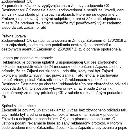
Zodpovednosť CK
Za porušenie záväzkov vyplývajúcich zo Zmluvy zodpovedá CK.
Destinator ani CK nenesie žiadnu zodpovednosť a neručí za úroveň, cenu
ani vzniknutú škodu pri službách a akciách, ktoré nie sú dojednané v
Zmluve, organizovaných inými subjektmi, ktoré si Zákazník objedná na
mieste. Za predmet reklamácie nemôže byť považovaný výlet zadarmo
alebo darček zadarmo, atď.
Právna úprava
Zodpovednosť CK sa riadi ustanoveniami Zmluvy, Zákonom č. 170/2018 Z.
z. o zájazdoch, podmienkach podnikania cestovných kancelárií a
cestovných agentúr, Zákonom č. 250/2007 Z. z. o ochrane spotrebiteľa.
Lehota pre podanie reklamácie
Reklamáciu je potrebné uplatniť u usporiadajúcej CK bez zbytočného
odkladu, najneskôr však do 24 mesiacov od skončenia Zájazdu alebo v
prípade, že sa Zájazd neuskutočnil, odo dňa, kedy mal byť Zájazd
ukončený podľa Zmluvy, inak právo zaniká. Táto lehota je zachovaná
taktiež vtedy, pokiaľ Zákazník odovzdá reklamáciu v spoločnosti
Destinator. Destinator po obdržaní reklamácie túto bez zbytočného odkladu
odovzdá do CK. O spôsobe vybavenia reklamácie bude Zákazník
oboznámený zo strany príslušnej CK v súlade s reklamačným poriadkom
CK.
Spôsoby reklamácie
Zákazník je povinný uplatniť reklamáciu včas bez zbytočného odkladu tak,
aby mohla byť zjednaná náprava, pokiaľ možno na mieste v priebehu
Zájazdu u delegáta usporiadajúcej CK, a to písomne alebo ústne. O
ústnom podaní reklamácie bude spísaný reklamačný protokol, v ktorom
bude uvedené meno Zákazníka, špecifikácia Zájazdu a ubytovania a popis