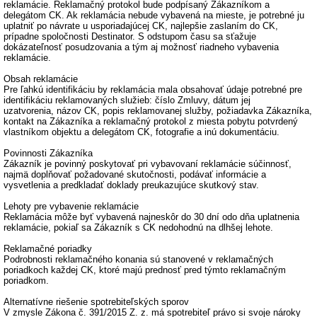
reklamácie. Reklamačný protokol bude podpísaný Zákazníkom a
delegátom CK. Ak reklamácia nebude vybavená na mieste, je potrebné ju
uplatniť po návrate u usporiadajúcej CK, najlepšie zaslaním do CK,
prípadne spoločnosti Destinator. S odstupom času sa sťažuje
dokázateľnosť posudzovania a tým aj možnosť riadneho vybavenia
reklamácie.
Obsah reklamácie
Pre ľahkú identifikáciu by reklamácia mala obsahovať údaje potrebné pre
identifikáciu reklamovaných služieb: číslo Zmluvy, dátum jej
uzatvorenia, názov CK, popis reklamovanej služby, požiadavka Zákazníka,
kontakt na Zákazníka a reklamačný protokol z miesta pobytu potvrdený
vlastníkom objektu a delegátom CK, fotografie a inú dokumentáciu.
Povinnosti Zákazníka
Zákazník je povinný poskytovať pri vybavovaní reklamácie súčinnosť,
najmä doplňovať požadované skutočnosti, podávať informácie a
vysvetlenia a predkladať doklady preukazujúce skutkový stav.
Lehoty pre vybavenie reklamácie
Reklamácia môže byť vybavená najneskôr do 30 dní odo dňa uplatnenia
reklamácie, pokiaľ sa Zákazník s CK nedohodnú na dlhšej lehote.
Reklamačné poriadky
Podrobnosti reklamačného konania sú stanovené v reklamačných
poriadkoch každej CK, ktoré majú prednosť pred týmto reklamačným
poriadkom.
Alternatívne riešenie spotrebiteľských sporov
V zmysle Zákona č. 391/2015 Z. z. má spotrebiteľ právo si svoje nároky