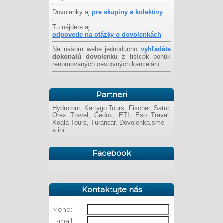
Dovolenky aj
pre skupiny a kolektívy
Tu nájdete aj
odpovede na otázky o dovolenkách
Na našom webe jednoducho
vyhľadáte
dokonalú dovolenku
z tisícok ponúk
renomovaných cestovných kancelárií
Partneri
Hydrotour, Kartago Tours, Fischer, Satur,
Orex Travel, Čedok, ETI, Eso Travel,
Koala Tours, Turancar, Dovolenka.sme
a iní
Facebook
Kontaktujte nás
Meno:
E-mail: