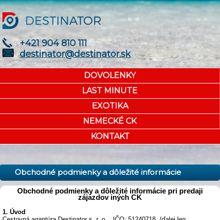
+421 904 810 111
destinator@destinator.sk
DOVOLENKY
LAST MINUTE
EXOTIKA
NEMECKÉ CK
KONTAKT
Obchodné podmienky a dôležité informácie
Obchodné podmienky a dôležité informácie pri predaji
zájazdov iných CK
1. Úvod
Cestovná agantúra Destinator s. r. o. , IČO: 51240718, (ďalej len